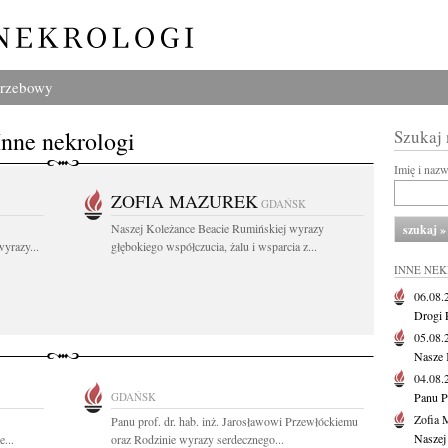
grzebowy
Inne nekrologi
Szukaj
Imię i naz
ZOFIA MAZUREK
GDAŃSK
Naszej Koleżance Beacie Rumińskiej wyrazy
yrazy...
głębokiego współczucia, żalu i wsparcia z...
INNE NE
06.08
Drogi P
05.08
Nasze 
04.08
GDAŃSK
Panu P
Zofia 
Panu prof. dr. hab. inż. Jarosławowi Przewłóckiemu
Naszej
...
oraz Rodzinie wyrazy serdecznego...