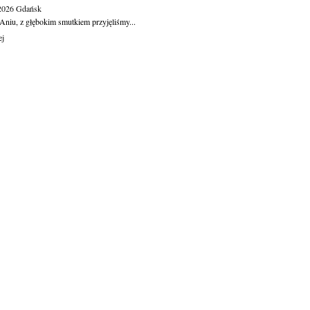
.2026
Gdańsk
Aniu, z głębokim smutkiem przyjęliśmy...
ej