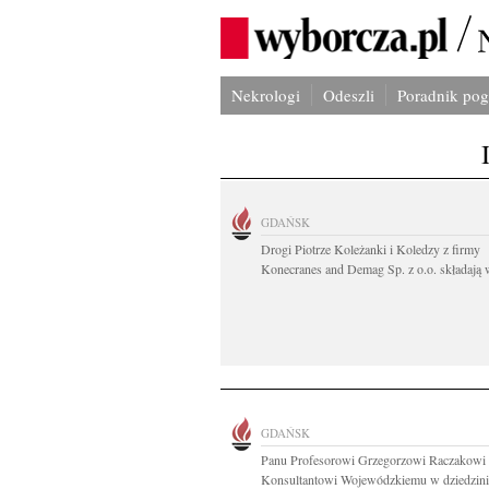
Nekrologi
Odeszli
Poradnik po
GDAŃSK
Drogi Piotrze Koleżanki i Koledzy z firmy
Konecranes and Demag Sp. z o.o. składają w
GDAŃSK
Panu Profesorowi Grzegorzowi Raczakowi
Konsultantowi Wojewódzkiemu w dziedzinie