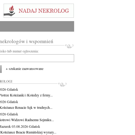
 nekrologów i wspomnień
wisko lub numer ogłoszenia:
+ szukanie zaawansowane
KROLOGI
.2026
Gdańsk
iotrze Koleżanki i Koledzy z firmy...
.2026
Gdańsk
Koleżance Renacie Sęk w trudnych...
.2026
Gdańsk
iotrowi Widzowi Radnemu Sejmiku...
Mazurek
03.08.2026
Gdańsk
 Koleżance Beacie Rumińskiej wyrazy...