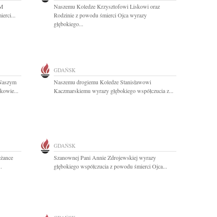
SM
Naszemu Koledze Krzysztofowi Liskowi oraz
erci...
Rodzinie z powodu śmierci Ojca wyrazy
głębokiego...
GDAŃSK
 Naszym
Naszemu drogiemu Koledze Stanisławowi
kowie...
Kaczmarskiemu wyrazy głębokiego współczucia z...
GDAŃSK
eżance
Szanownej Pani Annie Zdrojewskiej wyrazy
.
głębokiego współczucia z powodu śmierci Ojca...