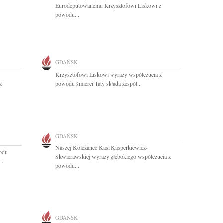
.
Eurodeputowanemu Krzysztofowi Liskowi z
powodu...
GDAŃSK
Krzysztofowi Liskowi wyrazy współczucia z
z
powodu śmierci Taty składa zespół...
GDAŃSK
Naszej Koleżance Kasi Kasperkiewicz-
wodu
Skwierawskiej wyrazy głębokiego współczucia z
..
powodu...
GDAŃSK