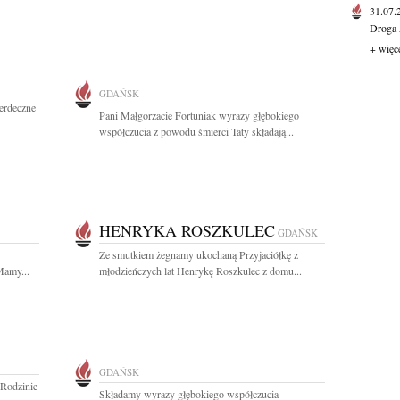
31.07
Droga 
+ więc
GDAŃSK
erdeczne
Pani Małgorzacie Fortuniak wyrazy głębokiego
współczucia z powodu śmierci Taty składają...
HENRYKA ROSZKULEC
GDAŃSK
Ze smutkiem żegnamy ukochaną Przyjaciółkę z
Mamy...
młodzieńczych lat Henrykę Roszkulec z domu...
GDAŃSK
 Rodzinie
Składamy wyrazy głębokiego współczucia