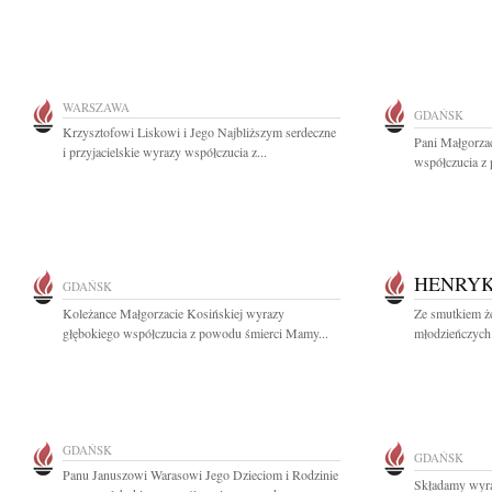
WARSZAWA
GDAŃSK
Krzysztofowi Liskowi i Jego Najbliższym serdeczne
Pani Małgorza
i przyjacielskie wyrazy współczucia z...
współczucia z 
HENRYK
GDAŃSK
Koleżance Małgorzacie Kosińskiej wyrazy
Ze smutkiem ż
głębokiego współczucia z powodu śmierci Mamy...
młodzieńczych 
GDAŃSK
GDAŃSK
Panu Januszowi Warasowi Jego Dzieciom i Rodzinie
Składamy wyra