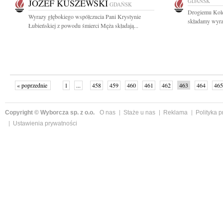
JÓZEF KUSZEWSKI
GDAŃSK
GDAŃSK
Drogiemu Kole
Wyrazy głębokiego współczucia Pani Krystynie
składamy wyraz
Łubieńskiej z powodu śmierci Męża składają...
« poprzednie
1
...
458
459
460
461
462
463
464
465
następne »
Copyright © Wyborcza sp. z o.o.
O nas
Staże u nas
Reklama
Polityka 
Ustawienia prywatności