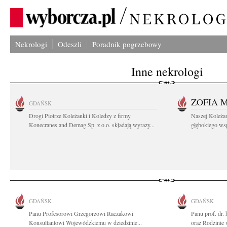
Nekrologi
Odeszli
Poradnik pogrzebowy
Inne nekrologi
ZOFIA 
GDAŃSK
Drogi Piotrze Koleżanki i Koledzy z firmy
Naszej Koleża
Konecranes and Demag Sp. z o.o. składają wyrazy...
głębokiego wspó
GDAŃSK
GDAŃSK
Panu Profesorowi Grzegorzowi Raczakowi
Panu prof. dr.
Konsultantowi Wojewódzkiemu w dziedzinie...
oraz Rodzinie 