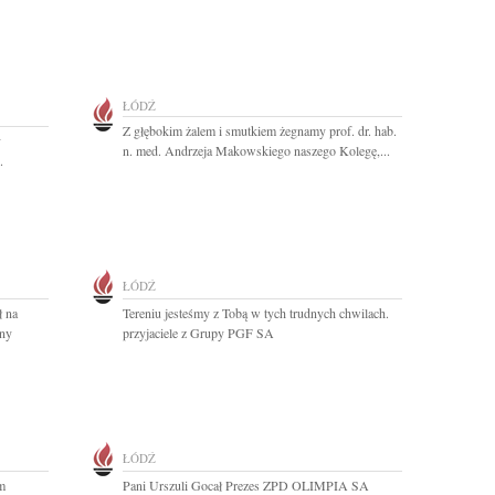
ŁÓDŹ
Z głębokim żalem i smutkiem żegnamy prof. dr. hab.
y
n. med. Andrzeja Makowskiego naszego Kolegę,...
.
ŁÓDŹ
ł na
Tereniu jesteśmy z Tobą w tych trudnych chwilach.
ony
przyjaciele z Grupy PGF SA
ŁÓDŹ
m
Pani Urszuli Gocał Prezes ZPD OLIMPIA SA