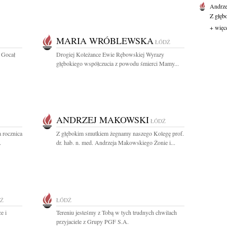
Andrze
Z głęb
+ więc
MARIA WRÓBLEWSKA
ŁÓDŹ
 Gocał
Drogiej Koleżance Ewie Rębowskiej Wyrazy
głębokiego współczucia z powodu śmierci Mamy...
ANDRZEJ MAKOWSKI
ŁÓDŹ
 rocznica
Z głębokim smutkiem żegnamy naszego Kolegę prof.
.
dr. hab. n. med. Andrzeja Makowskiego Żonie i...
Ź
ŁÓDŹ
e i
Tereniu jesteśmy z Tobą w tych trudnych chwilach
przyjaciele z Grupy PGF S.A.