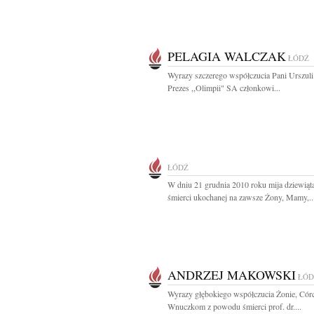
PELAGIA WALCZAK
ŁÓDŹ
Wyrazy szczerego współczucia Pani Urszuli
Prezes ,,Olimpii" SA członkowi...
ŁÓDŹ
W dniu 21 grudnia 2010 roku mija dziewiąta
śmierci ukochanej na zawsze Żony, Mamy,..
ANDRZEJ MAKOWSKI
ŁÓD
Wyrazy głębokiego współczucia Żonie, Córc
Wnuczkom z powodu śmierci prof. dr....