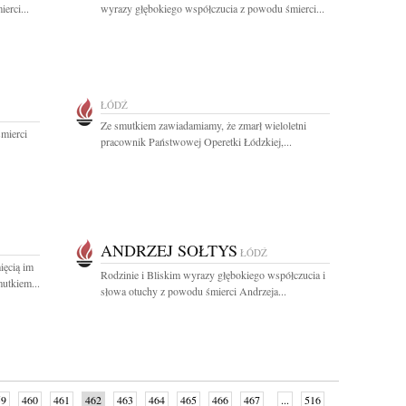
erci...
wyrazy głębokiego współczucia z powodu śmierci...
ŁÓDŹ
Ze smutkiem zawiadamiamy, że zmarł wieloletni
mierci
pracownik Państwowej Operetki Łódzkiej,...
ANDRZEJ SOŁTYS
ŁÓDŹ
ięcią im
Rodzinie i Bliskim wyrazy głębokiego współczucia i
utkiem...
słowa otuchy z powodu śmierci Andrzeja...
59
460
461
462
463
464
465
466
467
...
516