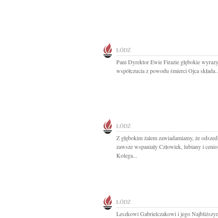
ŁÓDŹ
Pani Dyrektor Ewie Firazie głębokie wyraz
współczucia z powodu śmierci Ojca składa..
ŁÓDŹ
Z głębokim żalem zawiadamiamy, że odszed
zawsze wspaniały Człowiek, lubiany i ceni
Kolega...
ŁÓDŹ
Leszkowi Gabrielczakowi i jego Najbliższy