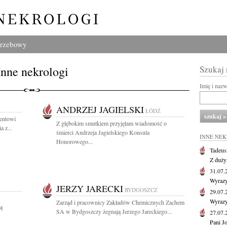
grzebowy
Inne nekrologi
Szukaj
Imię i naz
ANDRZEJ JAGIELSKI
ŁÓDŹ
entowi
Z głębokim smutkiem przyjęłam wiadomość o
 z...
śmierci Andrzeja Jagielskiego Konsula
INNE NE
Honorowego...
Tadeus
Z duży
31.07
Wyrazy
JERZY JARECKI
BYDGOSZCZ
29.07
Wyrazy
Zarząd i pracownicy Zakładów Chemicznych Zachem
ą
SA w Bydgoszczy żegnają Jerzego Jareckiego...
27.07
Pani J