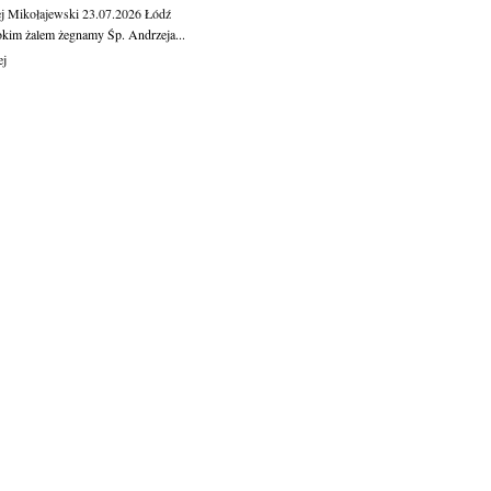
j Mikołajewski
23.07.2026
Łódź
okim żalem żegnamy Śp. Andrzeja...
ej