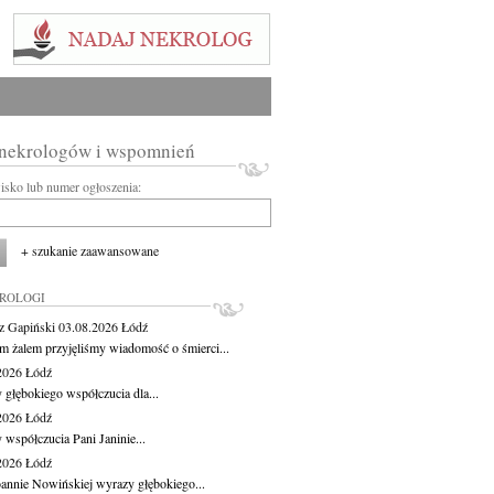
 nekrologów i wspomnień
wisko lub numer ogłoszenia:
+ szukanie zaawansowane
KROLOGI
z Gapiński
03.08.2026
Łódź
m żalem przyjęliśmy wiadomość o śmierci...
.2026
Łódź
 głębokiego współczucia dla...
.2026
Łódź
 współczucia Pani Janinie...
.2026
Łódź
oannie Nowińskiej wyrazy głębokiego...