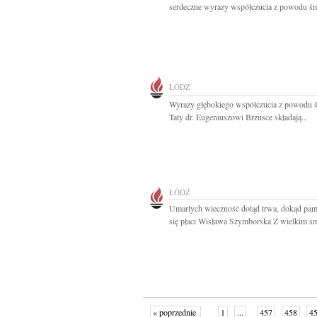
serdeczne wyrazy współczucia z powodu śmi
ŁÓDŹ
Wyrazy głębokiego współczucia z powodu ś
Taty dr. Eugeniuszowi Brzusce składają...
ŁÓDŹ
Umarłych wieczność dotąd trwa, dokąd pam
się płaci Wisława Szymborska Z wielkim sm
« poprzednie
1
...
457
458
4