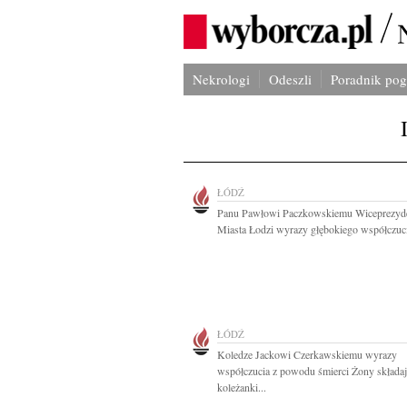
Nekrologi
Odeszli
Poradnik po
ŁÓDŹ
Panu Pawłowi Paczkowskiemu Wiceprezyd
Miasta Łodzi wyrazy głębokiego współczucia
ŁÓDŹ
Koledze Jackowi Czerkawskiemu wyrazy
współczucia z powodu śmierci Żony składaj
koleżanki...