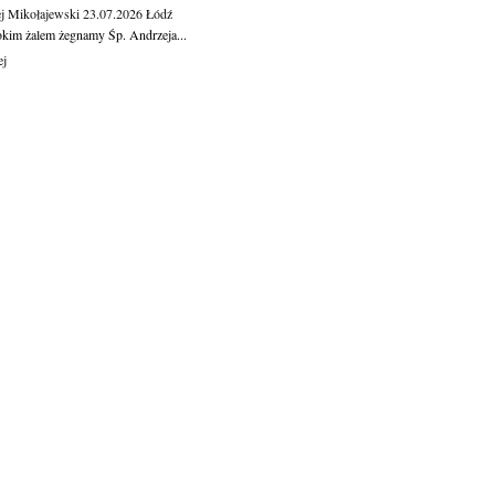
j Mikołajewski
23.07.2026
Łódź
okim żalem żegnamy Śp. Andrzeja...
ej