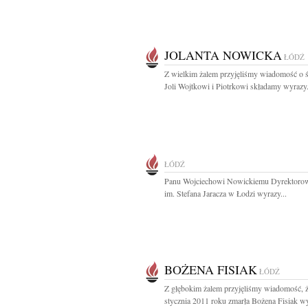
JOLANTA NOWICKA
ŁÓDŹ
Z wielkim żalem przyjęliśmy wiadomość o ś
Joli Wojtkowi i Piotrkowi składamy wyrazy.
ŁÓDŹ
Panu Wojciechowi Nowickiemu Dyrektorow
im. Stefana Jaracza w Łodzi wyrazy...
BOŻENA FISIAK
ŁÓDŹ
Z głębokim żalem przyjęliśmy wiadomość, ż
stycznia 2011 roku zmarła Bożena Fisiak wy