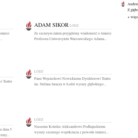
Andrze
Z głęb
+ więc
ADAM SIKOR
ŁÓDŹ
mierci
Ze szczerym żalem przyjęliśmy wiadomość o śmierci
..
Profesora Uniwersytetu Warszawskiego Adama...
ŁÓDŹ
Panu Wojciechowi Nowickiemu Dyrektorowi Teatru
i Teatru
im. Stefana Jaracza w Łodzi wyrazy głębokiego...
ŁÓDŹ
Naszemu Koledze Aleksandrowi Podhajeckiemu
e dnia 5
wyrazy szczerego współczucia z powodu śmierci...
razy...