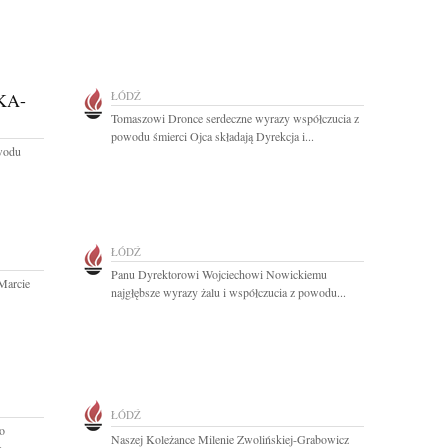
KA-
ŁÓDŹ
Tomaszowi Dronce serdeczne wyrazy współczucia z
powodu śmierci Ojca składają Dyrekcja i...
owodu
ŁÓDŹ
Panu Dyrektorowi Wojciechowi Nowickiemu
Marcie
najgłębsze wyrazy żalu i współczucia z powodu...
ŁÓDŹ
o
Naszej Koleżance Milenie Zwolińskiej-Grabowicz