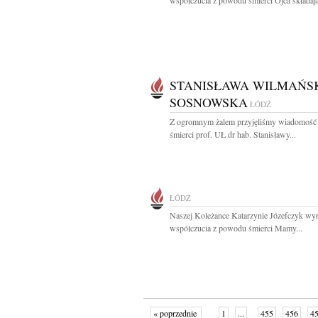
współczucia z powodu śmierci Ojca składają
STANISŁAWA WILMAŃS
SOSNOWSKA
ŁÓDŹ
Z ogromnym żalem przyjęliśmy wiadomość 
śmierci prof. UŁ dr hab. Stanisławy...
ŁÓDŹ
Naszej Koleżance Katarzynie Józefczyk wy
współczucia z powodu śmierci Mamy...
« poprzednie
1
...
455
456
4