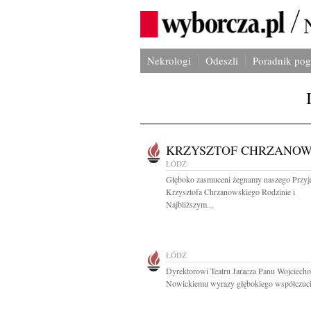
Nekrologi
Odeszli
Poradnik po
KRZYSZTOF CHRZANOW
ŁÓDŹ
Głęboko zasmuceni żegnamy naszego Przyja
Krzysztofa Chrzanowskiego Rodzinie i
Najbliższym...
ŁÓDŹ
Dyrektorowi Teatru Jaracza Panu Wojciech
Nowickiemu wyrazy głębokiego współczucia