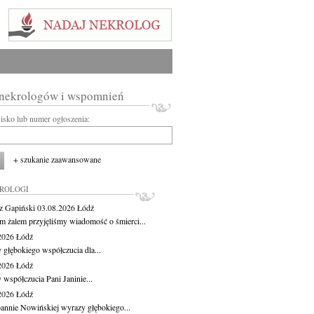
 nekrologów i wspomnień
wisko lub numer ogłoszenia:
+ szukanie zaawansowane
KROLOGI
z Gapiński
03.08.2026
Łódź
m żalem przyjęliśmy wiadomość o śmierci...
.2026
Łódź
 głębokiego współczucia dla...
.2026
Łódź
 współczucia Pani Janinie...
.2026
Łódź
oannie Nowińskiej wyrazy głębokiego...