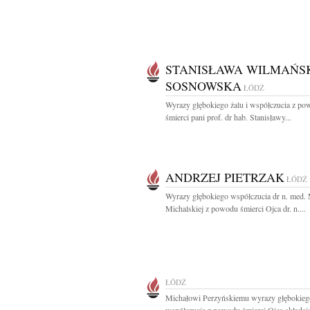
STANISŁAWA WILMAŃS
SOSNOWSKA
ŁÓDŹ
Wyrazy głębokiego żalu i współczucia z p
śmierci pani prof. dr hab. Stanisławy...
ANDRZEJ PIETRZAK
ŁÓDŹ
Wyrazy głębokiego współczucia dr n. med. 
Michalskiej z powodu śmierci Ojca dr. n....
ŁÓDŹ
Michałowi Perzyńskiemu wyrazy głębokieg