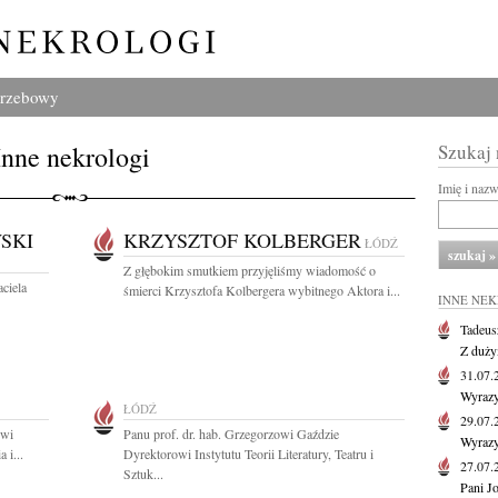
grzebowy
Inne nekrologi
Szukaj
Imię i naz
SKI
KRZYSZTOF KOLBERGER
ŁÓDŹ
Z głębokim smutkiem przyjęliśmy wiadomość o
ciela
śmierci Krzysztofa Kolbergera wybitnego Aktora i...
INNE NE
Tadeus
Z duży
31.07
Wyrazy
ŁÓDŹ
29.07
owi
Panu prof. dr. hab. Grzegorzowi Gaździe
Wyrazy
 i...
Dyrektorowi Instytutu Teorii Literatury, Teatru i
27.07
Sztuk...
Pani J