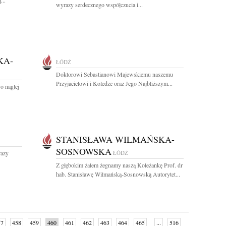
...
wyrazy serdecznego współczucia i...
KA-
ŁÓDŹ
Doktorowi Sebastianowi Majewskiemu naszemu
Przyjacielowi i Koledze oraz Jego Najbliższym...
o nagłej
STANISŁAWA WILMAŃSKA-
SOSNOWSKA
razy
ŁÓDŹ
Z głębokim żalem żegnamy naszą Koleżankę Prof. dr
hab. Stanisławę Wilmańską-Sosnowską Autorytet...
57
458
459
460
461
462
463
464
465
...
516