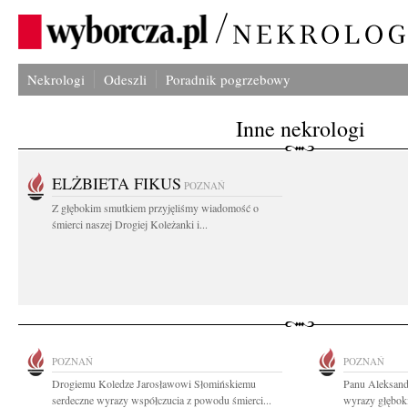
Nekrologi
Odeszli
Poradnik pogrzebowy
Inne nekrologi
ELŻBIETA FIKUS
POZNAŃ
Z głębokim smutkiem przyjęliśmy wiadomość o
śmierci naszej Drogiej Koleżanki i...
POZNAŃ
POZNAŃ
Drogiemu Koledze Jarosławowi Słomińskiemu
Panu Aleksand
serdeczne wyrazy współczucia z powodu śmierci...
wyrazy głębok