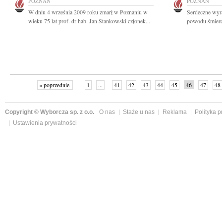
POZNAŃ
POZNAŃ
W dniu 4 września 2009 roku zmarł w Poznaniu w
Serdeczne wyr
wieku 75 lat prof. dr hab. Jan Stankowski członek...
powodu śmierci
« poprzednie
1
...
41
42
43
44
45
46
47
48
Copyright © Wyborcza sp. z o.o.
O nas
Staże u nas
Reklama
Polityka 
Ustawienia prywatności