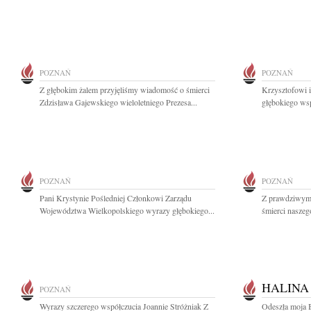
POZNAŃ
POZNAŃ
Z głębokim żalem przyjęliśmy wiadomość o śmierci
Krzysztofowi 
Zdzisława Gajewskiego wieloletniego Prezesa...
głębokiego ws
POZNAŃ
POZNAŃ
Pani Krystynie Pośledniej Członkowi Zarządu
Z prawdziwym 
Województwa Wielkopolskiego wyrazy głębokiego...
śmierci naszeg
HALINA
POZNAŃ
Wyrazy szczerego współczucia Joannie Stróżniak Z
Odeszła moja 