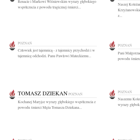
Renacie i Markowi Wiśniewskim wyrazy głębokiego
Naszej Koleżan
współczucia z powodu tragicznej śmierci...
Krzyżanowskie
z...
POZNAŃ
POZNAŃ
Człowiek jest tajemnicą - z tajemnicy przychodzi i w
Pani Małgorza
tajemnicę odchodzi. Panu Pawłowi Mateckiemu...
powodu śmierci
TOMASZ DZIEKAN
POZNAŃ
POZNAŃ
Naszemu Kole
Kochanej Maryjce wyrazy głębokiego współczucia z
wyrazy głęboki
powodu śmierci Męża Tomasza Dziekana...