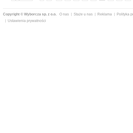
»
Copyright © Wyborcza sp. z o.o.
O nas
Staże u nas
Reklama
Polityka 
Ustawienia prywatności