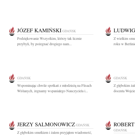
JÓZEF KAMIŃSKI
LUDWI
GDAŃSK
Podziękowanie Wszystkim, którzy tak licznie
Z wielkim smu
przybyli, by pożegnać drogiego nam...
roku w Berlini
GDAŃSK
GDAŃSK
Wspominając chwile spotkań z młodzieżą na Flisach
Z głębokim ża
Wiślanych, żegnamy wspaniałego Nauczyciela i...
docenta Wojcie
JERZY SALMONOWICZ
ROBERT
GDAŃSK
GDAŃSK
Z głębokim smutkiem i żalem przyjąłem wiadomość,