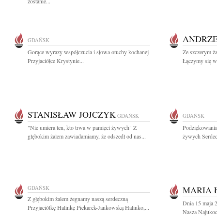
zostanie...
ANDRZE
GDAŃSK
Gorące wyrazy współczucia i słowa otuchy kochanej
Ze szczerym ż
Przyjaciółce Krystynie...
Łączymy się w 
STANISŁAW JOJCZYK
GDAŃSK
GDAŃSK
"Nie umiera ten, kto trwa w pamięci żywych" Z
Podziękowania 
głębokim żalem zawiadamiamy, że odszedł od nas...
żywych Serdec
GDAŃSK
MARIA 
Z głębokim żalem żegnamy naszą serdeczną
Dnia 15 maja 
Przyjaciółkę Halinkę Piekarek-Jankowską Halinko,...
Nasza Najukoc