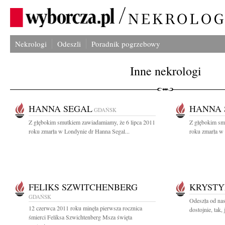
Nekrologi
Odeszli
Poradnik pogrzebowy
Inne nekrologi
HANNA SEGAL
HANNA 
GDAŃSK
Z głębokim smutkiem zawiadamiamy, że 6 lipca 2011
Z głębokim sm
roku zmarła w Londynie dr Hanna Segal...
roku zmarła w 
FELIKS SZWITCHENBERG
KRYSTY
GDAŃSK
Odeszła od nas
12 czerwca 2011 roku minęła pierwsza rocznica
dostojnie, tak,
śmierci Feliksa Szwichtenberg Msza święta