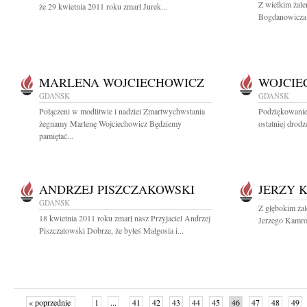
Z wielkim żal
że 29 kwietnia 2011 roku zmarł Jurek...
Bogdanowicza 
MARLENA WOJCIECHOWICZ
WOJCIE
GDAŃSK
GDAŃSK
Połączeni w modlitwie i nadziei Zmartwychwstania
Podziękowanie 
żegnamy Marlenę Wojciechowicz Będziemy
ostatniej drod
pamiętać...
ANDRZEJ PISZCZAKOWSKI
JERZY 
GDAŃSK
Z głębokim ża
18 kwietnia 2011 roku zmarł nasz Przyjaciel Andrzej
Jerzego Kamrow
Piszczatowski Dobrze, że byłeś Małgosia i...
« poprzednie
1
...
41
42
43
44
45
46
47
48
49