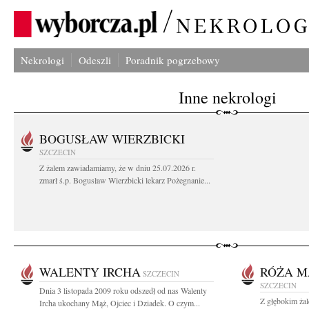
Nekrologi
Odeszli
Poradnik pogrzebowy
Inne nekrologi
BOGUSŁAW WIERZBICKI
SZCZECIN
Z żalem zawiadamiamy, że w dniu 25.07.2026 r.
zmarł ś.p. Bogusław Wierzbicki lekarz Pożegnanie...
WALENTY IRCHA
RÓŻA M
SZCZECIN
SZCZECIN
Dnia 3 listopada 2009 roku odszedł od nas Walenty
Z głębokim ża
Ircha ukochany Mąż, Ojciec i Dziadek. O czym...