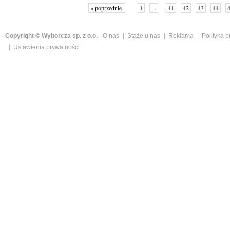
« poprzednie
1
...
41
42
43
44
Copyright © Wyborcza sp. z o.o.
O nas
Staże u nas
Reklama
Polityka 
Ustawienia prywatności