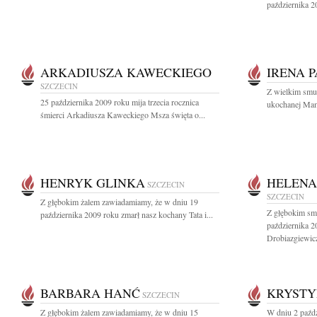
października 2
ARKADIUSZA KAWECKIEGO
IRENA 
SZCZECIN
Z wielkim smu
25 października 2009 roku mija trzecia rocznica
ukochanej Mamy
śmierci Arkadiusza Kaweckiego Msza święta o...
HENRYK GLINKA
HELENA
SZCZECIN
SZCZECIN
Z głębokim żalem zawiadamiamy, że w dniu 19
Z głębokim sm
października 2009 roku zmarł nasz kochany Tata i...
października 2
Drobiazgiewicz
BARBARA HANĆ
KRYSTY
SZCZECIN
Z głębokim żalem zawiadamiamy, że w dniu 15
W dniu 2 paźdz