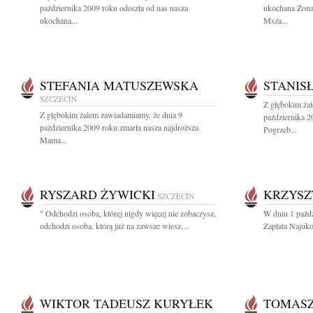
października 2009 roku odeszła od nas nasza
ukochana Żona
ukochana...
Msza...
STEFANIA MATUSZEWSKA
STANIS
SZCZECIN
Z głębokim ża
Z głębokim żalem zawiadamiamy, że dnia 9
października 2
października 2009 roku zmarła nasza najdroższa
Pogrzeb...
Mama...
RYSZARD ŻYWICKI
KRZYSZ
SZCZECIN
" Odchodzi osoba, której nigdy więcej nie zobaczysz,
W dniu 1 paźdz
odchodzi osoba, którą już na zawsze wiesz,...
Zapłata Najuko
WIKTOR TADEUSZ KURYŁEK
TOMASZ