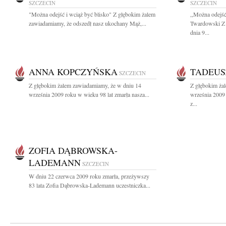
SZCZECIN
SZCZECIN
"Można odejść i wciąż być blisko" Z głębokim żalem
,,Można odejść
zawiadamiamy, że odszedł nasz ukochany Mąż,...
Twardowski Z 
dnia 9...
ANNA KOPCZYŃSKA
TADEUS
SZCZECIN
Z głębokim żalem zawiadamiamy, że w dniu 14
Z głębokim ża
września 2009 roku w wieku 98 lat zmarła nasza...
września 2009
z...
ZOFIA DĄBROWSKA-
LADEMANN
SZCZECIN
W dniu 22 czerwca 2009 roku zmarła, przeżywszy
83 lata Zofia Dąbrowska-Lademann uczestniczka...