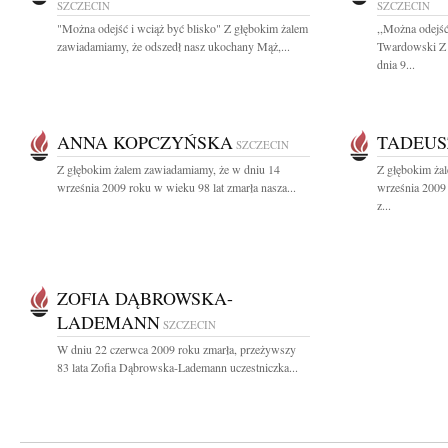
SZCZECIN
SZCZECIN
"Można odejść i wciąż być blisko" Z głębokim żalem
,,Można odejść
zawiadamiamy, że odszedł nasz ukochany Mąż,...
Twardowski Z 
dnia 9...
ANNA KOPCZYŃSKA
TADEUS
SZCZECIN
Z głębokim żalem zawiadamiamy, że w dniu 14
Z głębokim ża
września 2009 roku w wieku 98 lat zmarła nasza...
września 2009
z...
ZOFIA DĄBROWSKA-
LADEMANN
SZCZECIN
W dniu 22 czerwca 2009 roku zmarła, przeżywszy
83 lata Zofia Dąbrowska-Lademann uczestniczka...