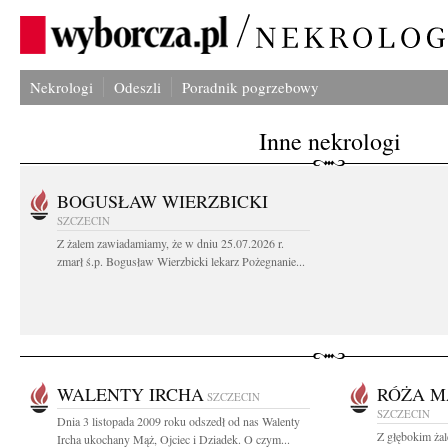
Nekrologi
Odeszli
Poradnik pogrzebowy
Inne nekrologi
BOGUSŁAW WIERZBICKI
SZCZECIN
Z żalem zawiadamiamy, że w dniu 25.07.2026 r.
zmarł ś.p. Bogusław Wierzbicki lekarz Pożegnanie...
WALENTY IRCHA
RÓŻA M
SZCZECIN
SZCZECIN
Dnia 3 listopada 2009 roku odszedł od nas Walenty
Z głębokim ża
Ircha ukochany Mąż, Ojciec i Dziadek. O czym...