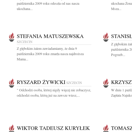
października 2009 roku odeszła od nas nasza
ukochana Żona
ukochana...
Msza...
STEFANIA MATUSZEWSKA
STANIS
SZCZECIN
Z głębokim ża
Z głębokim żalem zawiadamiamy, że dnia 9
października 2
października 2009 roku zmarła nasza najdroższa
Pogrzeb...
Mama...
RYSZARD ŻYWICKI
KRZYSZ
SZCZECIN
" Odchodzi osoba, której nigdy więcej nie zobaczysz,
W dniu 1 paźdz
odchodzi osoba, którą już na zawsze wiesz,...
Zapłata Najuko
WIKTOR TADEUSZ KURYŁEK
TOMASZ