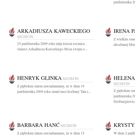
października 2
ARKADIUSZA KAWECKIEGO
IRENA 
SZCZECIN
Z wielkim smu
25 października 2009 roku mija trzecia rocznica
ukochanej Mamy
śmierci Arkadiusza Kaweckiego Msza święta o...
HENRYK GLINKA
HELENA
SZCZECIN
SZCZECIN
Z głębokim żalem zawiadamiamy, że w dniu 19
Z głębokim sm
października 2009 roku zmarł nasz kochany Tata i...
października 2
Drobiazgiewicz
BARBARA HANĆ
KRYSTY
SZCZECIN
Z głębokim żalem zawiadamiamy, że w dniu 15
W dniu 2 paźdz