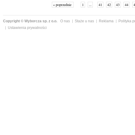
« poprzednie
1
...
41
42
43
44
Copyright © Wyborcza sp. z o.o.
O nas
Staże u nas
Reklama
Polityka 
Ustawienia prywatności