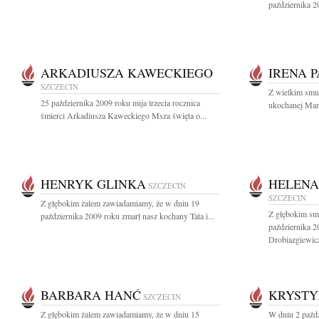
października 2
ARKADIUSZA KAWECKIEGO
IRENA 
SZCZECIN
Z wielkim smu
25 października 2009 roku mija trzecia rocznica
ukochanej Mamy
śmierci Arkadiusza Kaweckiego Msza święta o...
HENRYK GLINKA
HELENA
SZCZECIN
SZCZECIN
Z głębokim żalem zawiadamiamy, że w dniu 19
Z głębokim sm
października 2009 roku zmarł nasz kochany Tata i...
października 2
Drobiazgiewicz
BARBARA HANĆ
KRYSTY
SZCZECIN
Z głębokim żalem zawiadamiamy, że w dniu 15
W dniu 2 paźdz