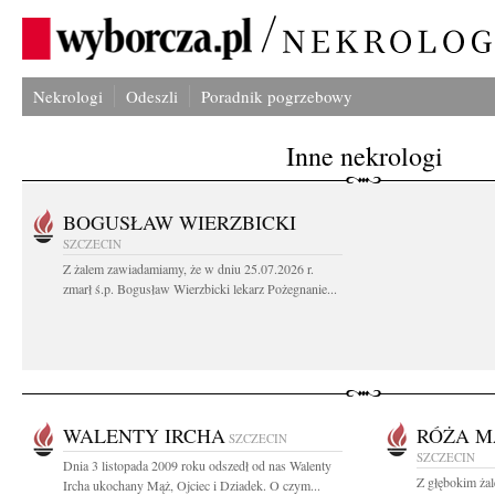
Nekrologi
Odeszli
Poradnik pogrzebowy
Inne nekrologi
BOGUSŁAW WIERZBICKI
SZCZECIN
Z żalem zawiadamiamy, że w dniu 25.07.2026 r.
zmarł ś.p. Bogusław Wierzbicki lekarz Pożegnanie...
WALENTY IRCHA
RÓŻA M
SZCZECIN
SZCZECIN
Dnia 3 listopada 2009 roku odszedł od nas Walenty
Z głębokim ża
Ircha ukochany Mąż, Ojciec i Dziadek. O czym...