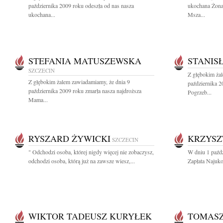
października 2009 roku odeszła od nas nasza
ukochana Żona
ukochana...
Msza...
STEFANIA MATUSZEWSKA
STANIS
SZCZECIN
Z głębokim ża
Z głębokim żalem zawiadamiamy, że dnia 9
października 2
października 2009 roku zmarła nasza najdroższa
Pogrzeb...
Mama...
RYSZARD ŻYWICKI
KRZYSZ
SZCZECIN
" Odchodzi osoba, której nigdy więcej nie zobaczysz,
W dniu 1 paźdz
odchodzi osoba, którą już na zawsze wiesz,...
Zapłata Najuko
WIKTOR TADEUSZ KURYŁEK
TOMASZ