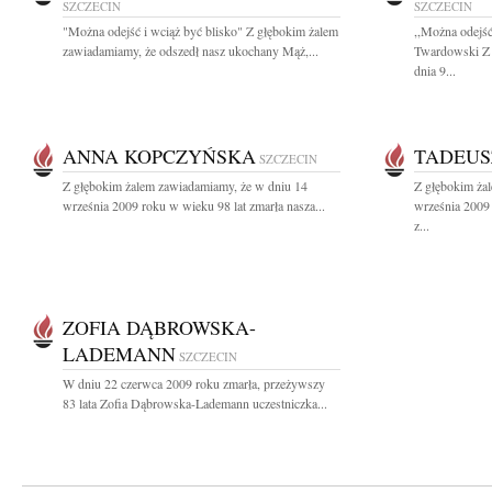
SZCZECIN
SZCZECIN
"Można odejść i wciąż być blisko" Z głębokim żalem
,,Można odejść
zawiadamiamy, że odszedł nasz ukochany Mąż,...
Twardowski Z 
dnia 9...
ANNA KOPCZYŃSKA
TADEUS
SZCZECIN
Z głębokim żalem zawiadamiamy, że w dniu 14
Z głębokim ża
września 2009 roku w wieku 98 lat zmarła nasza...
września 2009
z...
ZOFIA DĄBROWSKA-
LADEMANN
SZCZECIN
W dniu 22 czerwca 2009 roku zmarła, przeżywszy
83 lata Zofia Dąbrowska-Lademann uczestniczka...