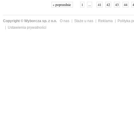
« poprzednie
1
...
41
42
43
44
Copyright © Wyborcza sp. z o.o.
O nas
Staże u nas
Reklama
Polityka 
Ustawienia prywatności