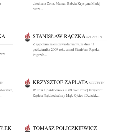
a
ukochana Żona, Mama i Babcia Krystyna Madej
Msza...
KA
STANISŁAW RĄCZKA
SZCZECIN
Z głębokim żalem zawiadamiamy, że dnia 11
października 2009 roku zmarł Stanisław Rączka
ższa
Pogrzeb...
KRZYSZTOF ZAPŁATA
IN
SZCZECIN
obaczysz,
W dniu 1 października 2009 roku zmarł Krzysztof
..
Zapłata Najukochańszy Mąż, Ojciec i Dziadek...
YŁEK
TOMASZ POLICZKIEWICZ