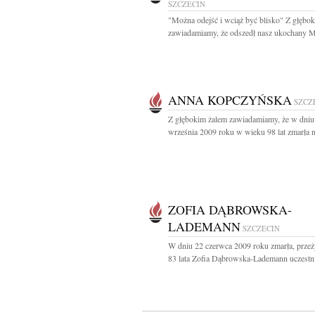
SZCZECIN
"Można odejść i wciąż być blisko" Z głębo
zawiadamiamy, że odszedł nasz ukochany Mą
ANNA KOPCZYŃSKA
SZCZ
Z głębokim żalem zawiadamiamy, że w dniu
września 2009 roku w wieku 98 lat zmarła n
ZOFIA DĄBROWSKA-
LADEMANN
SZCZECIN
W dniu 22 czerwca 2009 roku zmarła, prze
83 lata Zofia Dąbrowska-Lademann uczestni