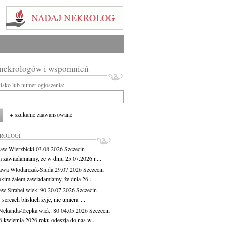
 nekrologów i wspomnień
wisko lub numer ogłoszenia:
+ szukanie zaawansowane
KROLOGI
aw Wierzbicki
03.08.2026
Szczecin
m zawiadamiamy, że w dniu 25.07.2026 r....
awa Włodarczak-Siuda
29.07.2026
Szczecin
okim żalem zawiadamiamy, że dnia 26...
aw Strabel
wiek: 90
20.07.2026
Szczecin
sercach bliskich żyje, nie umiera"...
Nekanda-Trepka
wiek: 80
04.05.2026
Szczecin
6 kwietnia 2026 roku odeszła do nas w...