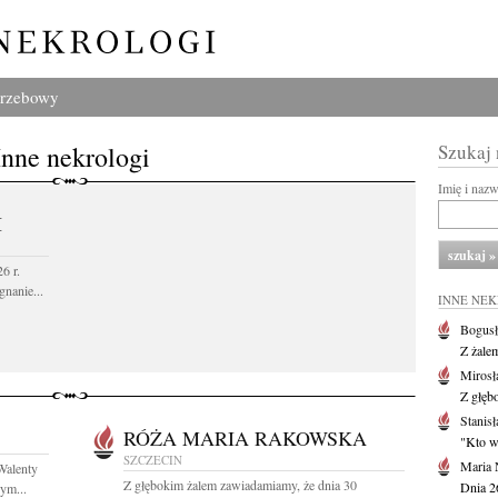
grzebowy
Inne nekrologi
Szukaj
Imię i naz
I
6 r.
gnanie...
INNE NE
Bogusł
Z żale
Mirosł
Z głęb
Stanisł
RÓŻA MARIA RAKOWSKA
"Kto w 
SZCZECIN
Maria 
Walenty
Z głębokim żalem zawiadamiamy, że dnia 30
Dnia 2
ym...