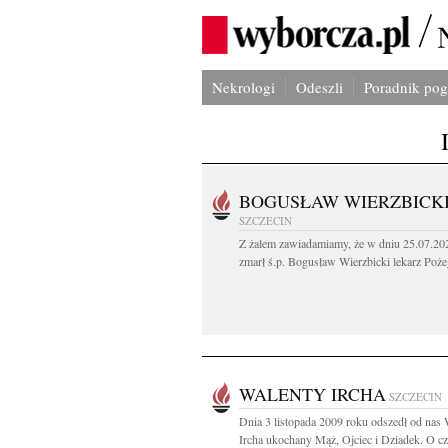
Nekrologi
Odeszli
Poradnik po
BOGUSŁAW WIERZBICK
SZCZECIN
Z żalem zawiadamiamy, że w dniu 25.07.202
zmarł ś.p. Bogusław Wierzbicki lekarz Poże
WALENTY IRCHA
SZCZECIN
Dnia 3 listopada 2009 roku odszedł od nas 
Ircha ukochany Mąż, Ojciec i Dziadek. O cz