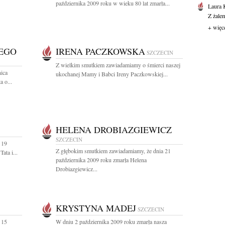
października 2009 roku w wieku 80 lat zmarła...
Laura 
Z żale
+ więc
EGO
IRENA PACZKOWSKA
SZCZECIN
Z wielkim smutkiem zawiadamiamy o śmierci naszej
nica
ukochanej Mamy i Babci Ireny Paczkowskiej...
 o...
HELENA DROBIAZGIEWICZ
SZCZECIN
 19
Z głębokim smutkiem zawiadamiamy, że dnia 21
ata i...
października 2009 roku zmarła Helena
Drobiazgiewicz...
KRYSTYNA MADEJ
SZCZECIN
 15
W dniu 2 października 2009 roku zmarła nasza