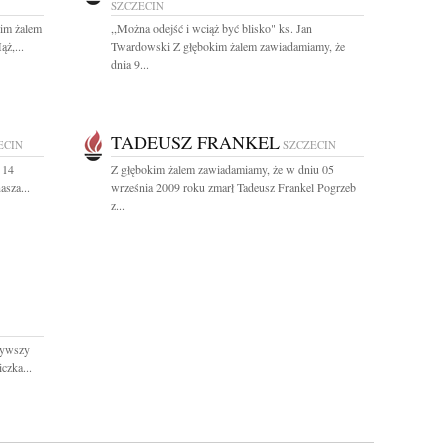
SZCZECIN
kim żalem
,,Można odejść i wciąż być blisko" ks. Jan
ż,...
Twardowski Z głębokim żalem zawiadamiamy, że
dnia 9...
TADEUSZ FRANKEL
ECIN
SZCZECIN
 14
Z głębokim żalem zawiadamiamy, że w dniu 05
asza...
września 2009 roku zmarł Tadeusz Frankel Pogrzeb
z...
żywszy
czka...