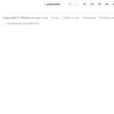
« poprzednie
1
...
41
42
43
44
Copyright © Wyborcza sp. z o.o.
O nas
Staże u nas
Reklama
Polityka 
Ustawienia prywatności