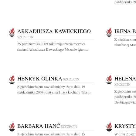
października 2
ARKADIUSZA KAWECKIEGO
IRENA 
SZCZECIN
Z wielkim smu
25 października 2009 roku mija trzecia rocznica
ukochanej Mamy
śmierci Arkadiusza Kaweckiego Msza święta o...
HENRYK GLINKA
HELENA
SZCZECIN
SZCZECIN
Z głębokim żalem zawiadamiamy, że w dniu 19
Z głębokim sm
października 2009 roku zmarł nasz kochany Tata i...
października 2
Drobiazgiewicz
BARBARA HANĆ
KRYSTY
SZCZECIN
Z głębokim żalem zawiadamiamy, że w dniu 15
W dniu 2 paźdz