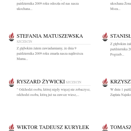
października 2009 roku odeszła od nas nasza
ukochana Żona
ukochana...
Msza...
STEFANIA MATUSZEWSKA
STANIS
SZCZECIN
Z głębokim ża
Z głębokim żalem zawiadamiamy, że dnia 9
października 2
października 2009 roku zmarła nasza najdroższa
Pogrzeb...
Mama...
RYSZARD ŻYWICKI
KRZYSZ
SZCZECIN
" Odchodzi osoba, której nigdy więcej nie zobaczysz,
W dniu 1 paźdz
odchodzi osoba, którą już na zawsze wiesz,...
Zapłata Najuko
WIKTOR TADEUSZ KURYŁEK
TOMASZ