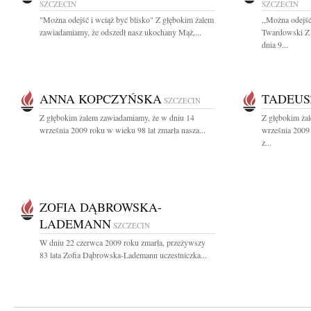
SZCZECIN
SZCZECIN
"Można odejść i wciąż być blisko" Z głębokim żalem
,,Można odejść
zawiadamiamy, że odszedł nasz ukochany Mąż,...
Twardowski Z 
dnia 9...
ANNA KOPCZYŃSKA
TADEUS
SZCZECIN
Z głębokim żalem zawiadamiamy, że w dniu 14
Z głębokim ża
września 2009 roku w wieku 98 lat zmarła nasza...
września 2009
z...
ZOFIA DĄBROWSKA-
LADEMANN
SZCZECIN
W dniu 22 czerwca 2009 roku zmarła, przeżywszy
83 lata Zofia Dąbrowska-Lademann uczestniczka...