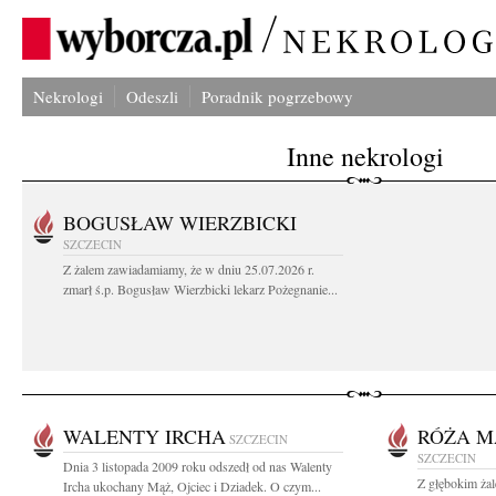
Nekrologi
Odeszli
Poradnik pogrzebowy
Inne nekrologi
BOGUSŁAW WIERZBICKI
SZCZECIN
Z żalem zawiadamiamy, że w dniu 25.07.2026 r.
zmarł ś.p. Bogusław Wierzbicki lekarz Pożegnanie...
WALENTY IRCHA
RÓŻA M
SZCZECIN
SZCZECIN
Dnia 3 listopada 2009 roku odszedł od nas Walenty
Z głębokim ża
Ircha ukochany Mąż, Ojciec i Dziadek. O czym...