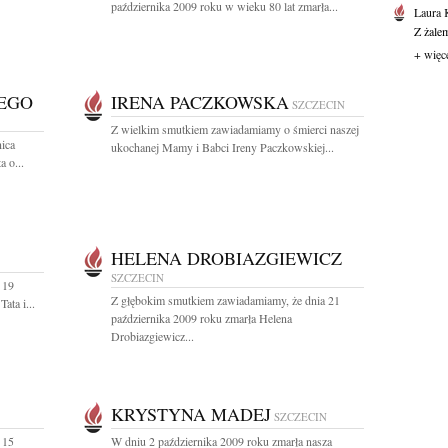
października 2009 roku w wieku 80 lat zmarła...
Laura 
Z żale
+ więc
EGO
IRENA PACZKOWSKA
SZCZECIN
Z wielkim smutkiem zawiadamiamy o śmierci naszej
nica
ukochanej Mamy i Babci Ireny Paczkowskiej...
 o...
HELENA DROBIAZGIEWICZ
SZCZECIN
 19
Z głębokim smutkiem zawiadamiamy, że dnia 21
ata i...
października 2009 roku zmarła Helena
Drobiazgiewicz...
KRYSTYNA MADEJ
SZCZECIN
 15
W dniu 2 października 2009 roku zmarła nasza