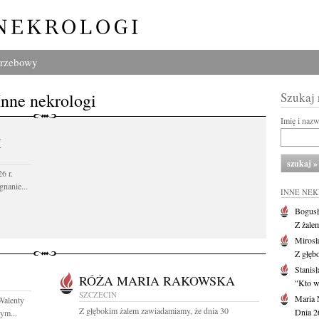
grzebowy
Inne nekrologi
Szukaj
Imię i naz
I
6 r.
gnanie...
INNE NE
Bogusł
Z żale
Mirosł
Z głęb
Stanisł
RÓŻA MARIA RAKOWSKA
"Kto w 
SZCZECIN
Maria 
Walenty
Z głębokim żalem zawiadamiamy, że dnia 30
Dnia 2
ym...