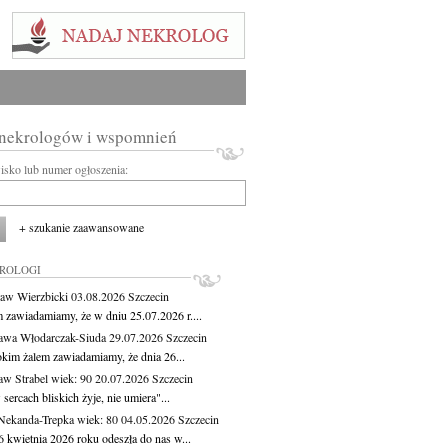
 nekrologów i wspomnień
wisko lub numer ogłoszenia:
+ szukanie zaawansowane
KROLOGI
aw Wierzbicki
03.08.2026
Szczecin
m zawiadamiamy, że w dniu 25.07.2026 r....
awa Włodarczak-Siuda
29.07.2026
Szczecin
okim żalem zawiadamiamy, że dnia 26...
aw Strabel
wiek: 90
20.07.2026
Szczecin
sercach bliskich żyje, nie umiera"...
Nekanda-Trepka
wiek: 80
04.05.2026
Szczecin
6 kwietnia 2026 roku odeszła do nas w...