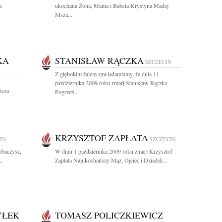
a
ukochana Żona, Mama i Babcia Krystyna Madej
Msza...
KA
STANISŁAW RĄCZKA
SZCZECIN
Z głębokim żalem zawiadamiamy, że dnia 11
października 2009 roku zmarł Stanisław Rączka
ższa
Pogrzeb...
KRZYSZTOF ZAPŁATA
IN
SZCZECIN
obaczysz,
W dniu 1 października 2009 roku zmarł Krzysztof
..
Zapłata Najukochańszy Mąż, Ojciec i Dziadek...
YŁEK
TOMASZ POLICZKIEWICZ