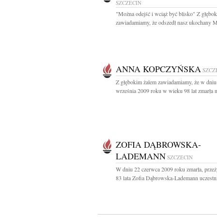
SZCZECIN
"Można odejść i wciąż być blisko" Z głębo
zawiadamiamy, że odszedł nasz ukochany Mą
ANNA KOPCZYŃSKA
SZCZ
Z głębokim żalem zawiadamiamy, że w dniu
września 2009 roku w wieku 98 lat zmarła n
ZOFIA DĄBROWSKA-
LADEMANN
SZCZECIN
W dniu 22 czerwca 2009 roku zmarła, prze
83 lata Zofia Dąbrowska-Lademann uczestni