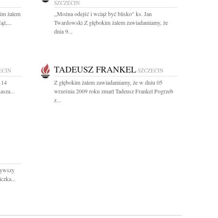
SZCZECIN
kim żalem
,,Można odejść i wciąż być blisko" ks. Jan
ż,...
Twardowski Z głębokim żalem zawiadamiamy, że
dnia 9...
TADEUSZ FRANKEL
ECIN
SZCZECIN
 14
Z głębokim żalem zawiadamiamy, że w dniu 05
asza...
września 2009 roku zmarł Tadeusz Frankel Pogrzeb
z...
żywszy
czka...