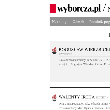
Nekrologi
Odeszli
Poradnik po
BOGUSŁAW WIERZBICK
SZCZECIN
Z żalem zawiadamiamy, że w dniu 25.07.202
zmarł ś.p. Bogusław Wierzbicki lekarz Poże
WALENTY IRCHA
SZCZECIN
Dnia 3 listopada 2009 roku odszedł od nas 
Ircha ukochany Mąż, Ojciec i Dziadek. O cz