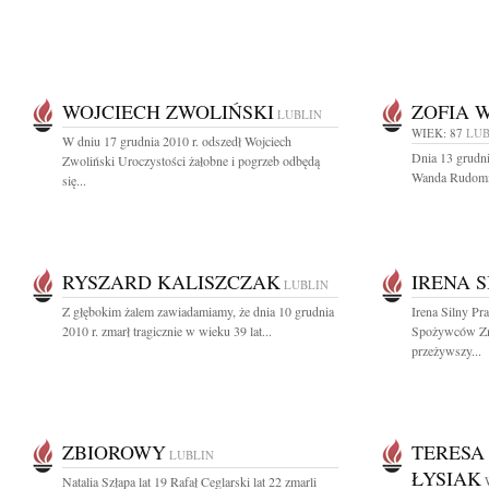
WOJCIECH ZWOLIŃSKI
ZOFIA 
LUBLIN
WIEK: 87
LUB
W dniu 17 grudnia 2010 r. odszedł Wojciech
Dnia 13 grudni
Zwoliński Uroczystości żałobne i pogrzeb odbędą
Wanda Rudomin
się...
RYSZARD KALISZCZAK
IRENA 
LUBLIN
Z głębokim żalem zawiadamiamy, że dnia 10 grudnia
Irena Silny Pr
2010 r. zmarł tragicznie w wieku 39 lat...
Spożywców Zma
przeżywszy...
ZBIOROWY
TERESA
LUBLIN
ŁYSIAK
Natalia Szłapa lat 19 Rafał Ceglarski lat 22 zmarli