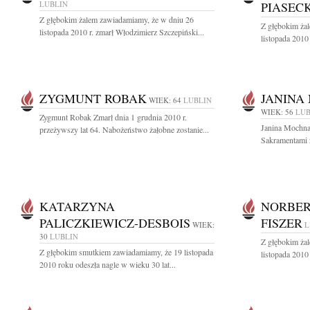
LUBLIN
PIASECK
Z głębokim żalem zawiadamiamy, że w dniu 26
Z głębokim ża
listopada 2010 r. zmarł Włodzimierz Szczepiński...
listopada 2010
ZYGMUNT ROBAK
JANINA
WIEK: 64
LUBLIN
WIEK: 56
LUB
Zygmunt Robak Zmarł dnia 1 grudnia 2010 r.
Janina Mochna
przeżywszy lat 64. Nabożeństwo żałobne zostanie...
Sakramentami z
KATARZYNA
NORBER
PALICZKIEWICZ-DESBOIS
FISZER
WIEK:
L
30
LUBLIN
Z głębokim ża
Z głębokim smutkiem zawiadamiamy, że 19 listopada
listopada 2010 
2010 roku odeszła nagle w wieku 30 lat...