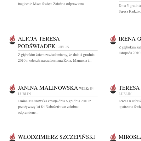
tragicznie Msza Święta Żałobna odprawiona...
Dnia 5 grudnia
Teresa Radzik
ALICJA TERESA
IRENA 
PODŚWIADEK
LUBLIN
Z głębokim ża
listopada 2010 
Z głębokim żalem zawiadamiamy, że dnia 4 grudnia
2010 r. odeszła nasza kochana Żona, Mamusia i...
JANINA MALINOWSKA
TERESA
WIEK: 84
LUBLIN
LUBLIN
Janina Malinowska zmarła dnia 6 grudnia 2010 r.
Teresa Kudelska
przeżywszy lat 84 Nabożeństwo żałobne
opatrzona Świę
odprawione...
WŁODZIMIERZ SZCZEPIŃSKI
MIROSŁ