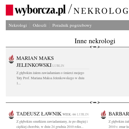
Nekrologi
Odeszli
Poradnik pogrzebowy
Inne nekrologi
MARIAN MAKS
JELENKOWSKI
LUBLIN
Z głębokim żalem zawiadamiam o śmierci mojego
Taty Prof. Mariana Maksa Jelenkowskego w dniu
1...
TADEUSZ ŁAWNIK
BARBAR
WIEK: 66
LUBLIN
Z głębokim smutkiem zawiadamiamy, że po długiej i
Z głębokim ża
ciężkiej chorobie, w dniu 24 grudnia 2010 roku...
2010 r. zmar ła