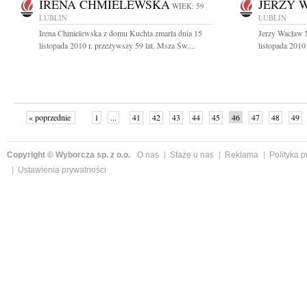
IRENA CHMIELEWSKA
JERZY 
WIEK: 59
LUBLIN
LUBLIN
Irena Chmielewska z domu Kuchta zmarła dnia 15
Jerzy Wacław 
listopada 2010 r. przeżywszy 59 lat. Msza Św....
listopada 2010
« poprzednie
1
...
41
42
43
44
45
46
47
48
49
»
Copyright © Wyborcza sp. z o.o.
O nas
Staże u nas
Reklama
Polityka 
Ustawienia prywatności