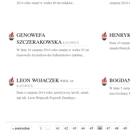
2014 roku zmarł w wieku 80 lat redaktor...
sierpnia 2014 
GENOWEFA
HENRYK
SZCZERAKOWSKA
KATOWICE
Dnia 10 sierpn
zmarła Henryk
W dniu 10 sierpnia 2014 roku zmarła w wieku 93 lat
Genowefa Szczerkowska Nabożeństwo żałobne...
LEON WOJACZEK
BOGDA
WIEK: 68
KATOWICE
W dniu 5 sierp
Dnia 4 sierpnia 2014 roku, przeżywszy lat 68, zmarł
nasz kochany M
mjr lek. Leon Wojaczek Pogrzeb Zmarłego...
« poprzednie
1
...
41
42
43
44
45
46
47
48
49