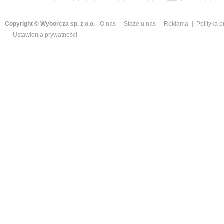
»
Copyright © Wyborcza sp. z o.o.
O nas
Staże u nas
Reklama
Polityka 
Ustawienia prywatności