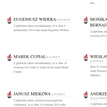
Jan...
EUGENIUSZ WIDERA
MONIKA
KATOWICE
BERNAD
Z głębokim żalem zawiadamiamy, że w dniu 4
października 2014 roku zmarł Eugeniusz Widera...
Z głębokim ża
września 2014 
MAREK CUPIAŁ
WIESŁA
KATOWICE
KATOWICE
Z głębokim żalem zawiadamiamy, że w dniu 10
Dnia 10 wrześn
września 2014 roku w wieku 60 lat zmarł Marek
zmarł Wiesław
Cupiał...
odbędzie...
JANUSZ MIERZWA
ANDRZE
KATOWICE
72
KATOWIC
Z głębokim żalem i przykrością przyjęliśmy
Z głębokim ża
wiadomość, że w dniu 14 września 2014 roku