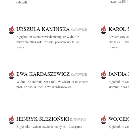
września 2014 
odszedł...
URSZULA KAMIŃSKA
KAROL
KATOWICE
Z głębokim żalem zawiadamiamy, że w dniu 2
Z żalem zawiad
września 2014 roku zmarła, przeżywszy 88 lat,
Dziadka i Prad
nasza...
prawie...
EWA KARDASZEWICZ
JANINA
KATOWICE
W dniu 22 sierpnia 2014 roku w wieku 91 lat zmarła
Z głębokim ża
prof. dr hab. n. med. Ewa Kardaszewicz...
sierpnia 2014 r
HENRYK ŚLEZIOŃSKI
WOJCIE
KATOWICE
Z głębokim żalem zawiadamiamy, że 12 sierpnia
Z głębokim ża