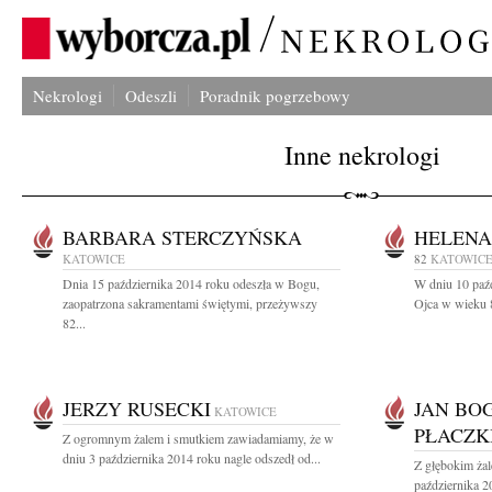
Nekrologi
Odeszli
Poradnik pogrzebowy
Inne nekrologi
BARBARA STERCZYŃSKA
HELENA
KATOWICE
82
KATOWIC
Dnia 15 października 2014 roku odeszła w Bogu,
W dniu 10 paź
zaopatrzona sakramentami świętymi, przeżywszy
Ojca w wieku 8
82...
JERZY RUSECKI
JAN BO
KATOWICE
PŁACZK
Z ogromnym żalem i smutkiem zawiadamiamy, że w
dniu 3 października 2014 roku nagle odszedł od...
Z głębokim ża
października 2