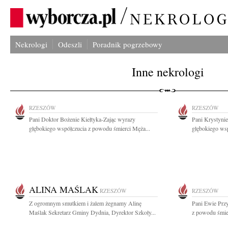
Nekrologi
Odeszli
Poradnik pogrzebowy
Inne nekrologi
RZESZÓW
RZESZÓW
Pani Doktor Bożenie Kiełtyka-Zając wyrazy
Pani Krystynie
głębokiego współczucia z powodu śmierci Męża...
głębokiego wsp
ALINA MAŚLAK
RZESZÓW
RZESZÓW
Z ogromnym smutkiem i żalem żegnamy Alinę
Pani Ewie Prz
Maślak Sekretarz Gminy Dydnia, Dyrektor Szkoły...
z powodu śmie