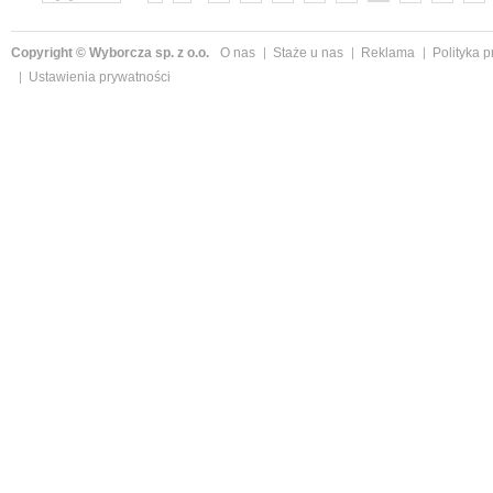
»
Copyright © Wyborcza sp. z o.o.
O nas
Staże u nas
Reklama
Polityka 
Ustawienia prywatności