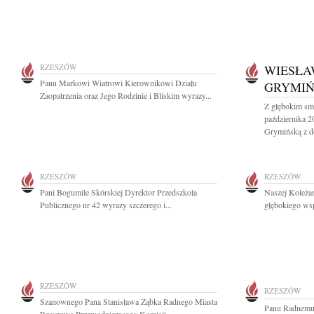
RZESZÓW
WIESŁA
Panu Markowi Wiatrowi Kierownikowi Działu
GRYMI
Zaopatrzenia oraz Jego Rodzinie i Bliskim wyrazy...
Z głębokim sm
października 
Grymińską z d
RZESZÓW
RZESZÓW
Pani Bogumile Skórskiej Dyrektor Przedszkola
Naszej Koleża
Publicznego nr 42 wyrazy szczerego i...
głębokiego wsp
RZESZÓW
RZESZÓW
Szanownego Pana Stanisława Ząbka Radnego Miasta
Panu Radnemu