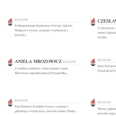
RZESZÓW
CZESŁA
Podkarpackiemu Kuratorowi Oświaty Jackowi
Z ogromnym sm
Wojtasowi wyrazy szczerego współczucia z
śmierci lekar
powodu...
Osobie...
ANIELA MROZOWICZ
RZESZÓW
RZESZÓW
Panu Pascalo
Z wielkim smutkiem i żalem żegnam Anielę
Przedszkola Pu
Mrozowicz najserdeczniejszą Przyjaciółkę,...
RZESZÓW
RZESZÓW
Pani Barbarze Kozdębie wyrazy szczerego i
Wyrazy głęboki
głębokiego współczucia z powodu śmierci Mamy...
powodu tragicz