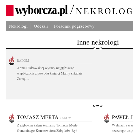
Nekrologi
Odeszli
Poradnik pogrzebowy
Inne nekrologi
RADOM
Annie Ciskowskiej wyrazy najgłębszego
współczucia z powodu śmierci Mamy składają
Zarząd...
TOMASZ MERTA
PAWEŁ 
RADOM
Z głębokim żalem żegnamy Tomasza Mertę
W dniach szcz
Generalnego Konserwatora Zabytków Był
szczerego wspó