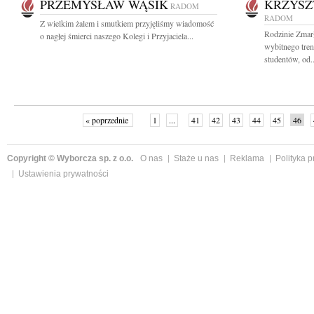
PRZEMYSŁAW WĄSIK
KRZYSZ
RADOM
RADOM
Z wielkim żalem i smutkiem przyjęliśmy wiadomość
Rodzinie Zmar
o nagłej śmierci naszego Kolegi i Przyjaciela...
wybitnego tre
studentów, od..
« poprzednie
1
...
41
42
43
44
45
46
Copyright © Wyborcza sp. z o.o.
O nas
Staże u nas
Reklama
Polityka 
Ustawienia prywatności