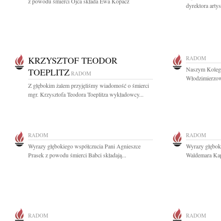
z powodu śmierci Ojca składa Ewa Kopacz
dyrektora arty
KRZYSZTOF TEODOR
RADOM
Naszym Kolego
TOEPLITZ
RADOM
Włodzimierzow
Z głębokim żalem przyjęliśmy wiadomość o śmierci
mgr. Krzysztofa Teodora Toeplitza wykładowcy...
RADOM
RADOM
Wyrazy głębokiego współczucia Pani Agnieszce
Wyrazy głębok
Prasek z powodu śmierci Babci składają...
Waldemara Kap
RADOM
RADOM