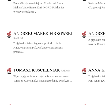
Panu Mirosławowi Sajowi Maklerowi Biura
Koledze Miecz
Maklerskiego Banku DnB NORD Polska SA
Okręgowej Rad
wyrazy głębokiego...
ANDRZEJ MAREK FIRKOWSKI
ANDRZE
RADOM
Z głębokim ża
Z głębokim żalem żegnamy prof. dr. hab. inż.
roku w Radomi
Andrzeja Marka Firkowskiego wieloletniego
prezesa...
TOMASZ KOŚCIELNIAK
ANNA K
RADOM
Wyrazy głębokiego współczucia z powodu śmierci
Z głębokim ża
Tomasza Kościelniaka składają Rodzinie Dyrekcja i...
Pani Anny Kwie