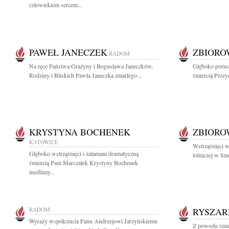
człowiekiem sercem...
PAWEŁ JANECZEK
ZBIOR
RADOM
Na ręce Państwa Grażyny i Bogusława Janeczków,
Głęboko porusz
Rodziny i Bliskich Pawła Janeczka zmarłego...
śmiercią Prezy
KRYSTYNA BOCHENEK
ZBIOR
KATOWICE
Wstrząśnięci w
Głęboko wstrząśnięci i załamani dramatyczną
lotniczej w Sm
śmiercią Pani Marszałek Krystyny Bochenek
modlimy...
RADOM
RYSZAR
Wyrazy współczucia Panu Andrzejowi Jarzyńskiemu
Z powodu śmie