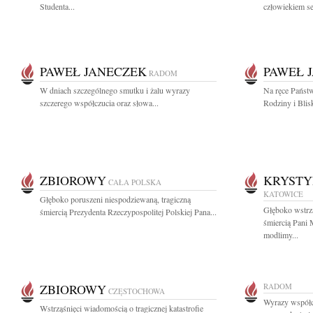
Studenta...
człowiekiem se
PAWEŁ JANECZEK
PAWEŁ 
RADOM
W dniach szczególnego smutku i żalu wyrazy
Na ręce Państ
szczerego współczucia oraz słowa...
Rodziny i Blis
ZBIOROWY
KRYSTY
CAŁA POLSKA
KATOWICE
Głęboko poruszeni niespodziewaną, tragiczną
Głęboko wstrzą
śmiercią Prezydenta Rzeczypospolitej Polskiej Pana...
śmiercią Pani
modlimy...
ZBIOROWY
RADOM
CZĘSTOCHOWA
Wyrazy współc
Wstrząśnięci wiadomością o tragicznej katastrofie