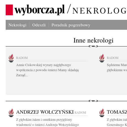
Nekrologi
Odeszli
Poradnik pogrzebowy
Inne nekrologi
RADOM
RADOM
Annie Ciskowskiej wyrazy najgłębszego
Sędziemu Mar
współczucia z powodu śmierci Mamy składają
głębokiemu wsp
Zarząd...
ANDRZEJ WOŁCZYŃSKI
TOMASZ
RADOM
Z głębokim żalem i smutkiem przyjęliśmy
Z głębokim ża
wiadomość o śmierci Andrzeja Wołczyńskiego
Generalnego K