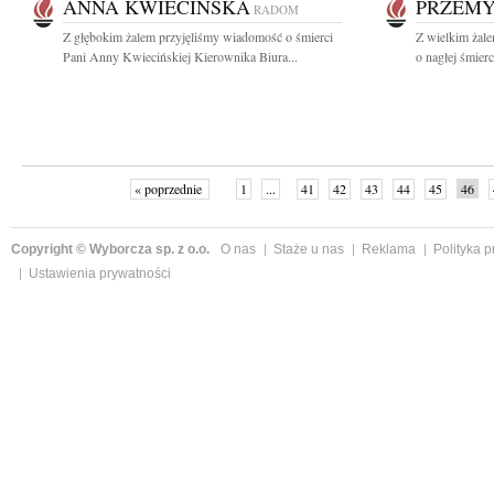
ANNA KWIECIŃSKA
PRZEMY
RADOM
Z głębokim żalem przyjęliśmy wiadomość o śmierci
Z wielkim żal
Pani Anny Kwiecińskiej Kierownika Biura...
o nagłej śmierc
« poprzednie
1
...
41
42
43
44
45
46
Copyright © Wyborcza sp. z o.o.
O nas
Staże u nas
Reklama
Polityka 
Ustawienia prywatności