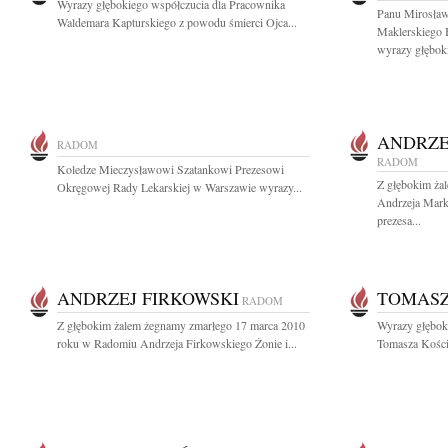
Wyrazy głębokiego współczucia dla Pracownika
Panu Mirosław
Waldemara Kapturskiego z powodu śmierci Ojca...
Maklerskiego
wyrazy głęboki
ANDRZE
RADOM
RADOM
Koledze Mieczysławowi Szatankowi Prezesowi
Z głębokim żal
Okręgowej Rady Lekarskiej w Warszawie wyrazy...
Andrzeja Mark
prezesa...
ANDRZEJ FIRKOWSKI
TOMASZ
RADOM
Z głębokim żalem żegnamy zmarłego 17 marca 2010
Wyrazy głębok
roku w Radomiu Andrzeja Firkowskiego Żonie i...
Tomasza Koście