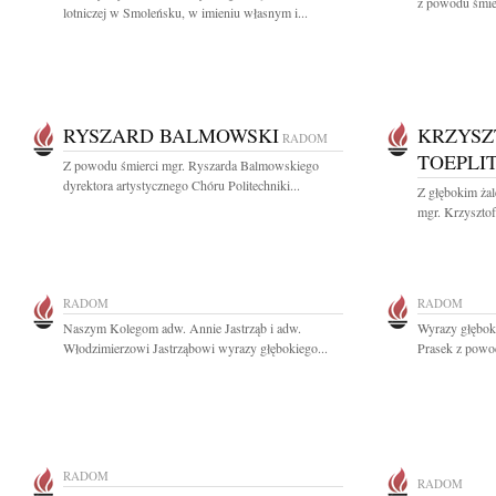
z powodu śmie
lotniczej w Smoleńsku, w imieniu własnym i...
RYSZARD BALMOWSKI
KRZYSZ
RADOM
TOEPLI
Z powodu śmierci mgr. Ryszarda Balmowskiego
dyrektora artystycznego Chóru Politechniki...
Z głębokim ża
mgr. Krzysztof
RADOM
RADOM
Naszym Kolegom adw. Annie Jastrząb i adw.
Wyrazy głębok
Włodzimierzowi Jastrząbowi wyrazy głębokiego...
Prasek z powod
RADOM
RADOM