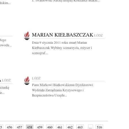
J. Twardowski Naszej drogiej Koleżance Beacie...
iskim...
MARIAN KIEŁBASZCZAK
ŁÓDŹ
Jego
Dnia 9 stycznia 2011 roku zmarł Marian
powodu...
Kiełbaszczak Wybitny scenarzysta, reżyser i
scenograf...
A
ŁÓDŹ
ŁÓDŹ
Panu Markowi Białkowskiemu Dyrektorowi
leżankę
Wydziału Zarządzania Kryzysowego i
e...
Bezpieczeństwa Urzędu...
55
456
457
458
459
460
461
462
463
...
516