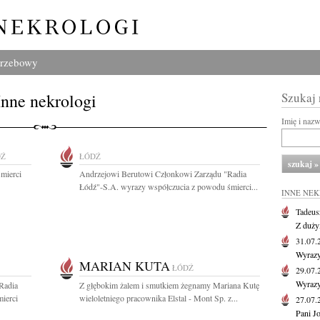
grzebowy
Inne nekrologi
Szukaj
Imię i naz
DŹ
ŁÓDŹ
mierci
Andrzejowi Berutowi Członkowi Zarządu "Radia
Łódź"-S.A. wyrazy współczucia z powodu śmierci...
INNE NE
Tadeus
Z duży
31.07
Wyrazy
MARIAN KUTA
ŁÓDŹ
29.07
Wyrazy
Radia
Z głębokim żalem i smutkiem żegnamy Mariana Kutę
ierci
wieloletniego pracownika Elstal - Mont Sp. z...
27.07
Pani J