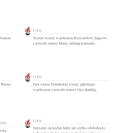
ŁÓDŹ
Jolancie
Szczere wyrazy współczucia Krzysztofowi Zającowi
z powodu śmierci Mamy składają koleżanki...
ŁÓDŹ
 Wyrazy
Pani Anecie Domańskiej wyrazy głębokiego
współczucia z powodu śmierci Ojca składają...
ŁÓDŹ
ŁÓDŹ
Spieszmy się kochać ludzi, tak szybko odchodzą ks.
wską