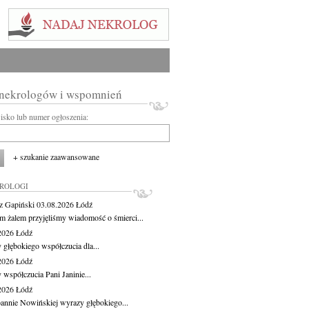
 nekrologów i wspomnień
wisko lub numer ogłoszenia:
+ szukanie zaawansowane
KROLOGI
z Gapiński
03.08.2026
Łódź
m żalem przyjęliśmy wiadomość o śmierci...
.2026
Łódź
 głębokiego współczucia dla...
.2026
Łódź
 współczucia Pani Janinie...
.2026
Łódź
oannie Nowińskiej wyrazy głębokiego...