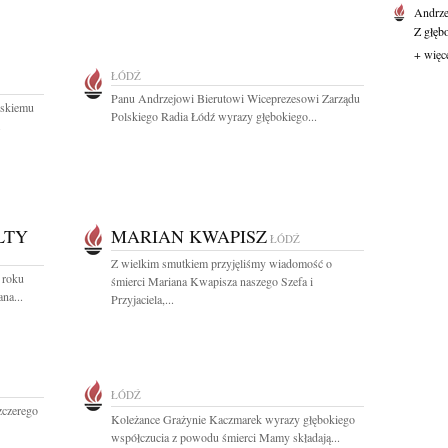
Andrze
Z głęb
+ więc
ŁÓDŹ
Panu Andrzejowi Bierutowi Wiceprezesowi Zarządu
lskiemu
Polskiego Radia Łódź wyrazy głębokiego...
.
LTY
MARIAN KWAPISZ
ŁÓDŹ
Z wielkim smutkiem przyjęliśmy wiadomość o
 roku
śmierci Mariana Kwapisza naszego Szefa i
na...
Przyjaciela,...
ŁÓDŹ
zczerego
Koleżance Grażynie Kaczmarek wyrazy głębokiego
współczucia z powodu śmierci Mamy składają...