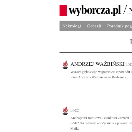
Nekrologi
Odeszli
Poradnik po
ANDRZEJ WAŻBIŃSKI
ŁÓ
Wyrazy głębokiego współczucia z powodu ś
Pana Andrzeja Ważbińskiego Rodzinie i...
ŁÓDŹ
Andrzejowi Berutowi Członkowi Zarządu "
Łódź" SA wyrazy współczucia z powodu śm
Matki...