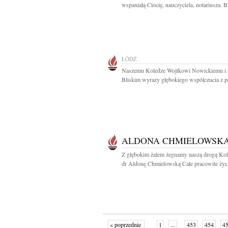
wspaniałą Ciocię, nauczyciela, notariusza. Bl
ŁÓDŹ
Naszemu Koledze Wojtkowi Nowickiemu i 
Bliskim wyrazy głębokiego współczucia z 
ALDONA CHMIELOWSK
Z głębokim żalem żegnamy naszą drogą Ko
dr Aldonę Chmielowską Całe pracowite życi
« poprzednie
1
...
453
454
4