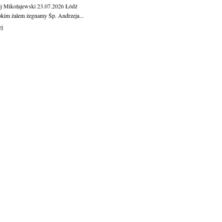
j Mikołajewski
23.07.2026
Łódź
okim żalem żegnamy Śp. Andrzeja...
ej