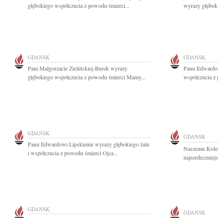
głębokiego współczucia z powodu śmierci...
wyrazy głębok
GDAŃSK
GDAŃSK
Pani Małgorzacie Zielińskiej-Burek wyrazy
Panu Edwardow
głębokiego współczucia z powodu śmierci Mamy...
współczucia z 
GDAŃSK
GDAŃSK
Panu Edwardowi Lipskiemu wyrazy głębokiego żalu
Naszemu Kole
i współczucia z powodu śmierci Ojca...
najserdeczniej
GDAŃSK
GDAŃSK