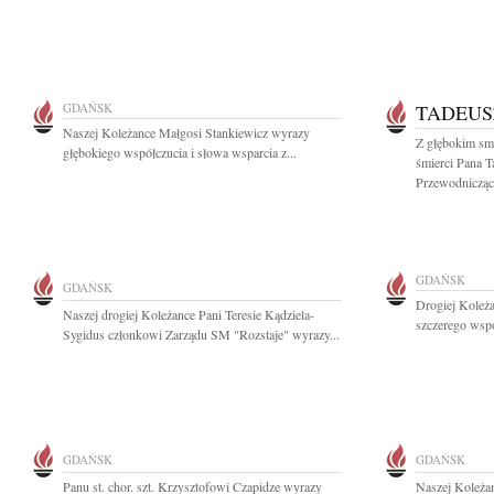
GDAŃSK
TADEUS
Naszej Koleżance Małgosi Stankiewicz wyrazy
Z głębokim sm
głębokiego współczucia i słowa wsparcia z...
śmierci Pana 
Przewodnicząc
GDAŃSK
GDAŃSK
Drogiej Koleża
Naszej drogiej Koleżance Pani Teresie Kądziela-
szczerego wspó
Sygidus członkowi Zarządu SM "Rozstaje" wyrazy...
GDAŃSK
GDAŃSK
Panu st. chor. szt. Krzysztofowi Czapidze wyrazy
Naszej Koleża