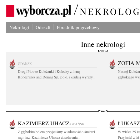
Nekrologi
Odeszli
Poradnik pogrzebowy
Inne nekrologi
ZOFIA 
GDAŃSK
Drogi Piotrze Koleżanki i Koledzy z firmy
Naszej Koleża
Konecranes and Demag Sp. z o.o. składają wyrazy...
głębokiego wspó
KAZIMIERZ UHACZ
ŁUKASZ
GDAŃSK
Z głębokim bólem przyjęliśmy wiadomość o śmierci
W wieku 25 lat
mgr. inż. Kazimierza Uhacza absolwenta...
Przyjaciel z la