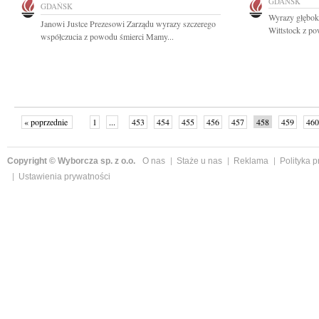
GDAŃSK
GDAŃSK
Wyrazy głębok
Janowi Justce Prezesowi Zarządu wyrazy szczerego
Wittstock z po
współczucia z powodu śmierci Mamy...
« poprzednie
1
...
453
454
455
456
457
458
459
460
następne »
Copyright © Wyborcza sp. z o.o.
O nas
Staże u nas
Reklama
Polityka 
Ustawienia prywatności