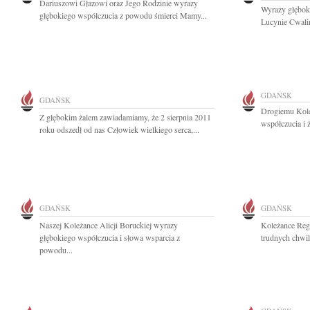
Dariuszowi Głazowi oraz Jego Rodzinie wyrazy
Wyrazy głębok
głębokiego współczucia z powodu śmierci Mamy...
Lucynie Cwalińs
GDAŃSK
GDAŃSK
Drogiemu Kole
Z głębokim żalem zawiadamiamy, że 2 sierpnia 2011
współczucia i 
roku odszedł od nas Człowiek wielkiego serca,...
GDAŃSK
GDAŃSK
Naszej Koleżance Alicji Boruckiej wyrazy
Koleżance Reg
głębokiego współczucia i słowa wsparcia z
trudnych chwila
powodu...