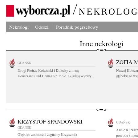
Nekrologi
Odeszli
Poradnik pogrzebowy
Inne nekrologi
ZOFIA 
GDAŃSK
Drogi Piotrze Koleżanki i Koledzy z firmy
Naszej Koleża
Konecranes and Demag Sp. z o.o. składają wyrazy...
głębokiego wspó
KRZYSTOF SPANDOWSKI
GDAŃSK
GDAŃSK
Alinie Kurzacz
Głęboko zasmuceni żegnamy Krzysztofa
powodu śmierci