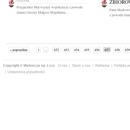
GDAŃSK
ZBIOR
Przyjaciółce Mai wyrazy współczucia z powodu
Panu Markowi
śmierci Siostry Małgosi Magdalena...
z powodu śmie
« poprzednie
1
...
452
453
454
455
456
457
458
459
następne »
Copyright © Wyborcza sp. z o.o.
O nas
Staże u nas
Reklama
Polityka 
Ustawienia prywatności