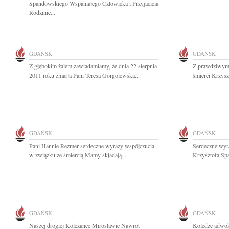
Spandowskiego Wspaniałego Człowieka i Przyjaciela
Rodzinie...
GDAŃSK
GDAŃSK
Z głębokim żalem zawiadamiamy, że dnia 22 sierpnia
Z prawdziwym 
2011 roku zmarła Pani Teresa Gorgolewska...
śmierci Krzysz
GDAŃSK
GDAŃSK
Pani Hannie Rezmer serdeczne wyrazy współczucia
Serdeczne wyr
w związku ze śmiercią Mamy składają...
Krzysztofa Sp
GDAŃSK
GDAŃSK
Naszej drogiej Koleżance Mirosławie Nawrot
Koledze adwo