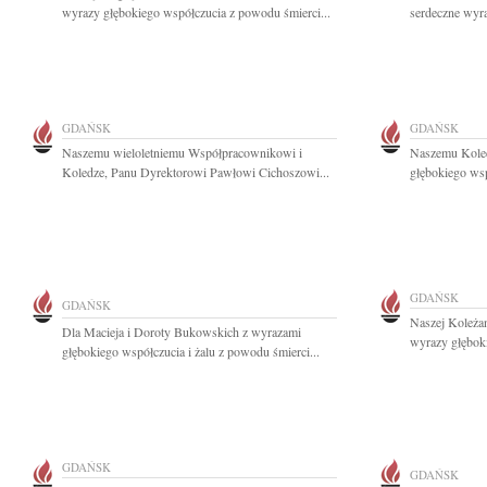
wyrazy głębokiego współczucia z powodu śmierci...
serdeczne wyra
GDAŃSK
GDAŃSK
Naszemu wieloletniemu Współpracownikowi i
Naszemu Kole
Koledze, Panu Dyrektorowi Pawłowi Cichoszowi...
głębokiego wsp
GDAŃSK
GDAŃSK
Naszej Koleża
Dla Macieja i Doroty Bukowskich z wyrazami
wyrazy głęboki
głębokiego współczucia i żalu z powodu śmierci...
GDAŃSK
GDAŃSK