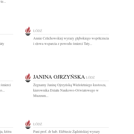
e...
ŁÓDŹ
Annie Celichowskiej wyrazy głębokiego współczucia
aty
i słowa wsparcia z powodu śmierci Taty...
JANINA OJRZYŃSKA
ŁÓDŹ
 śmierci
Żegnamy Janinę Ojrzyńską Wieloletniego kustosza,
o...
kierownika Działu Naukowo-Oświatowego w
Muzeum...
ŁÓDŹ
a, która
Pani prof. dr hab. Elżbiecie Żądzińskiej wyrazy