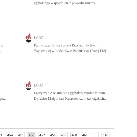
głębokiego współczucia z powodu śmierci...
ŁÓDŹ
żny
Pani Prezes Towarzystwa Przyjaźni Polsko-
..
Węgierskiej w Łodzi Ewie Peplińskiej-Chałaj i Jej...
ŁÓDŹ
Łączymy się w smutku i głębokiej żałobie z Panią
o...
Dyrektor Małgorzatą Kasprowicz w tak ciężkich...
53
454
455
456
457
458
459
460
461
...
516