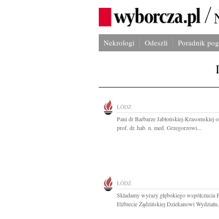
Nekrologi
Odeszli
Poradnik po
ŁÓDŹ
Pani dr Barbarze Jabłońskiej-Krasomskiej 
prof. dr. hab. n. med. Grzegorzowi...
ŁÓDŹ
Składamy wyrazy głębokiego współczucia P
Elżbiecie Żądzińskiej Dziekanowi Wydziału.