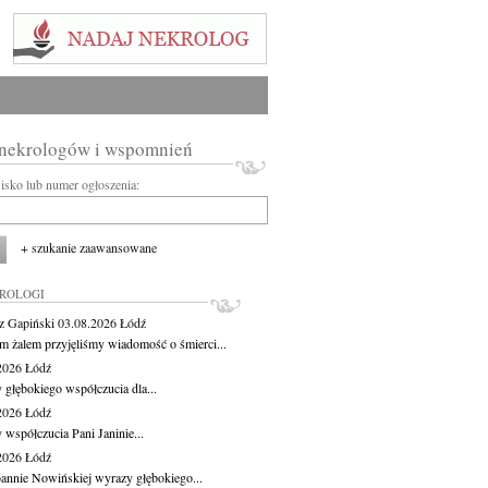
 nekrologów i wspomnień
wisko lub numer ogłoszenia:
+ szukanie zaawansowane
KROLOGI
z Gapiński
03.08.2026
Łódź
m żalem przyjęliśmy wiadomość o śmierci...
.2026
Łódź
 głębokiego współczucia dla...
.2026
Łódź
 współczucia Pani Janinie...
.2026
Łódź
oannie Nowińskiej wyrazy głębokiego...