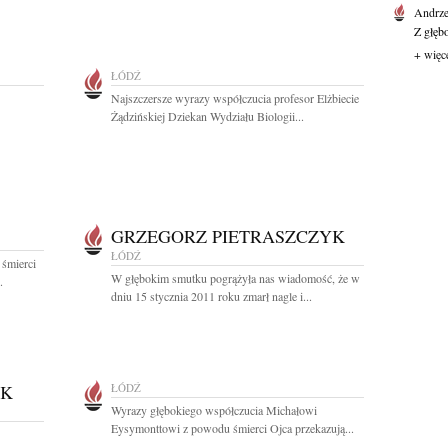
Andrze
Z głęb
+ więc
ŁÓDŹ
Najszczersze wyrazy współczucia profesor Elżbiecie
Żądzińskiej Dziekan Wydziału Biologii...
GRZEGORZ PIETRASZCZYK
ŁÓDŹ
 śmierci
W głębokim smutku pogrążyła nas wiadomość, że w
.
dniu 15 stycznia 2011 roku zmarł nagle i...
EK
ŁÓDŹ
Wyrazy głębokiego współczucia Michałowi
Eysymonttowi z powodu śmierci Ojca przekazują...