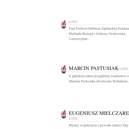
ŁÓDŹ
Pani Profesor Elżbiecie Żądzińskiej Dziekan
Wydziału Biologii i Ochrony Środowiska
Uniwersytetu...
MARCIN PASTUSIAK
ŁÓDŹ
Z głębokim żalem przyjęliśmy wiadomość o
Marcina Pastusiaka absolwenta Technikum..
EUGENIUSZ MIELCZAR
ŁÓDŹ
Wyrazy współczucia z powodu śmierci Taty