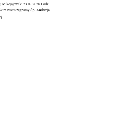
j Mikołajewski
23.07.2026
Łódź
okim żalem żegnamy Śp. Andrzeja...
ej