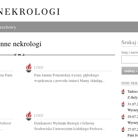
grzebowy
Inne nekrologi
Szukaj
Imię i naz
ŁÓDŹ
oraz Panu
Pani Janinie Potasińskiej wyrazy głębokiego
współczucia z powodu śmierci Mamy składają...
INNE NE
Tadeus
Z duży
31.07
Wyrazy
ŁÓDŹ
29.07
Wyrazy
rofesor
Dziekanowi Wydziału Biologii i Ochrony
..
Środowiska Uniwersytetu Łódzkiego Profesor...
27.07
Pani J