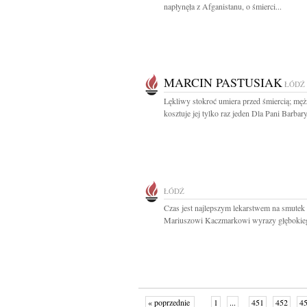
napłynęła z Afganistanu, o śmierci...
MARCIN PASTUSIAK
ŁÓDŹ
Lękliwy stokroć umiera przed śmiercią; mę
kosztuje jej tylko raz jeden Dla Pani Barbary.
ŁÓDŹ
Czas jest najlepszym lekarstwem na smutek
Mariuszowi Kaczmarkowi wyrazy głębokieg
« poprzednie
1
...
451
452
4