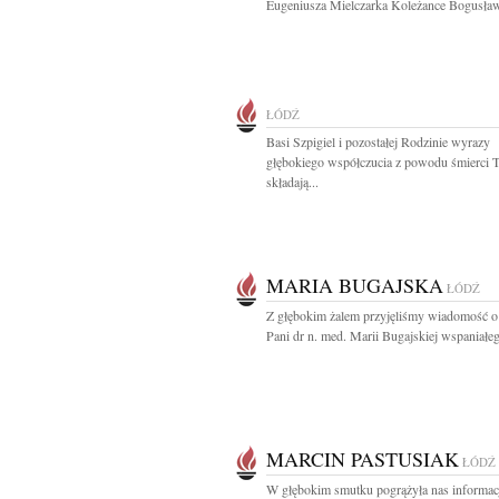
Eugeniusza Mielczarka Koleżance Bogusławi
ŁÓDŹ
Basi Szpigiel i pozostałej Rodzinie wyrazy
głębokiego współczucia z powodu śmierci T
składają...
MARIA BUGAJSKA
ŁÓDŹ
Z głębokim żalem przyjęliśmy wiadomość o
Pani dr n. med. Marii Bugajskiej wspaniałeg
MARCIN PASTUSIAK
ŁÓDŹ
W głębokim smutku pogrążyła nas informacj