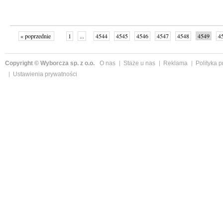
« poprzednie
1
...
4544
4545
4546
4547
4548
4549
4
...
4999
następne »
Copyright © Wyborcza sp. z o.o.
O nas
Staże u nas
Reklama
Polityka 
Ustawienia prywatności