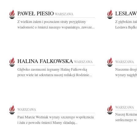
PAWEŁ PIESIO
LESŁAW
WARSZAWA
Z wielkim żalem i poczuciem straty przyjęliśmy
Z głębokim żal
wiadomość o śmierci naszego wspaniałego, zawsze...
Lesława Będko
HALINA FALKOWSKA
WARSZAWA
WARSZAWA
Głęboko zasmuceni żegnamy Halinę Falkowską
Naszemu drog
przez wiele lat sekretarza naszej redakcji Rodzinie...
wyrazy najgłę
WARSZAWA
WARSZAWA
Naszej Koleżan
Pani Marcie Woźniak wyrazy szczerego współczucia
serdecznego ws
i żalu z powodu śmierci Mamy składają...