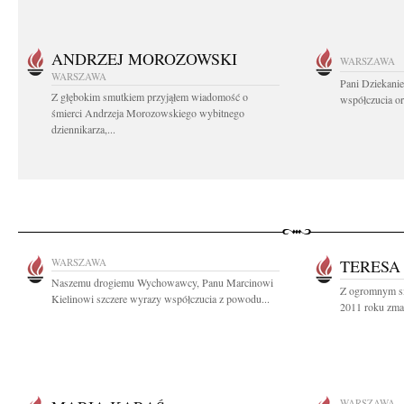
ANDRZEJ MOROZOWSKI
WARSZAWA
WARSZAWA
Pani Dziekanie
Z głębokim smutkiem przyjąłem wiadomość o
współczucia or
śmierci Andrzeja Morozowskiego wybitnego
dziennikarza,...
WARSZAWA
TERESA
Naszemu drogiemu Wychowawcy, Panu Marcinowi
Z ogromnym sm
Kielinowi szczere wyrazy współczucia z powodu...
2011 roku zmar
WARSZAWA