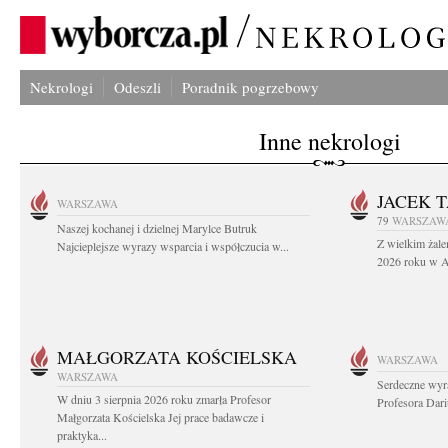
Nekrologi
Odeszli
Poradnik pogrzebowy
Inne nekrologi
JACEK 
WARSZAWA
79
WARSZAW
Naszej kochanej i dzielnej Marylce Butruk
Z wielkim żale
Najcieplejsze wyrazy wsparcia i współczucia w...
2026 roku w Au
MAŁGORZATA KOŚCIELSKA
WARSZAWA
WARSZAWA
Serdeczne wyr
W dniu 3 sierpnia 2026 roku zmarła Profesor
Profesora Dar
Małgorzata Kościelska Jej prace badawcze i
praktyka...