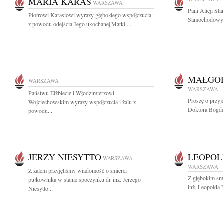
MARIA KARAŚ
WARSZAWA
Pani Alicji St
Piotrowi Karasiowi wyrazy głębokiego współczucia
Samochodowych
z powodu odejścia Jego ukochanej Matki,...
MAŁGO
WARSZAWA
WARSZAWA
Państwu Elżbiecie i Włodzimierzowi
Proszę o przy
Wojciechowskim wyrazy współczucia i żalu z
Doktora Bogda
powodu...
JERZY NIESYTTO
LEOPOL
WARSZAWA
WARSZAWA
Z żalem przyjęliśmy wiadomość o śmierci
Z głębokim smu
pułkownika w stanie spoczynku dr. inż. Jerzego
inż. Leopolda 
Niesytto...