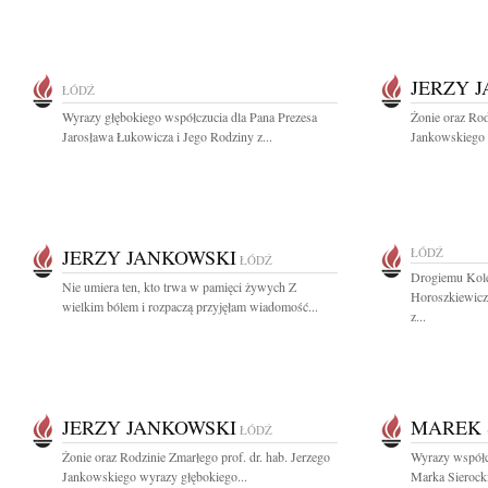
JERZY 
ŁÓDŹ
Wyrazy głębokiego współczucia dla Pana Prezesa
Żonie oraz Rod
Jarosława Łukowicza i Jego Rodziny z...
Jankowskiego 
JERZY JANKOWSKI
ŁÓDŹ
ŁÓDŹ
Drogiemu Kole
Nie umiera ten, kto trwa w pamięci żywych Z
Horoszkiewicz
wielkim bólem i rozpaczą przyjęłam wiadomość...
z...
JERZY JANKOWSKI
MAREK 
ŁÓDŹ
Żonie oraz Rodzinie Zmarłego prof. dr. hab. Jerzego
Wyrazy współc
Jankowskiego wyrazy głębokiego...
Marka Sierocki