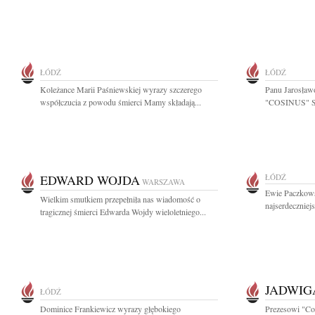
ŁÓDŹ
ŁÓDŹ
Koleżance Marii Paśniewskiej wyrazy szczerego
Panu Jarosław
współczucia z powodu śmierci Mamy składają...
"COSINUS" Sp.
EDWARD WOJDA
ŁÓDŹ
WARSZAWA
Ewie Paczkows
Wielkim smutkiem przepełniła nas wiadomość o
najserdeczniej
tragicznej śmierci Edwarda Wojdy wieloletniego...
JADWIG
ŁÓDŹ
Dominice Frankiewicz wyrazy głębokiego
Prezesowi "Co