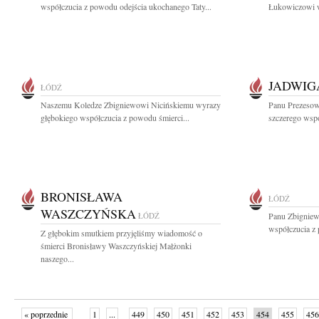
współczucia z powodu odejścia ukochanego Taty...
Łukowiczowi w
JADWIG
ŁÓDŹ
Naszemu Koledze Zbigniewowi Nicińskiemu wyrazy
Panu Prezesow
głębokiego współczucia z powodu śmierci...
szczerego wsp
BRONISŁAWA
ŁÓDŹ
WASZCZYŃSKA
ŁÓDŹ
Panu Zbigniew
współczucia z 
Z głębokim smutkiem przyjęliśmy wiadomość o
śmierci Bronisławy Waszczyńskiej Małżonki
naszego...
« poprzednie
1
...
449
450
451
452
453
454
455
456