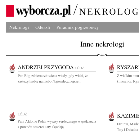
Nekrologi
Odeszli
Poradnik pogrzebowy
Inne nekrologi
ANDRZEJ PRZYGODA
RYSZAR
ŁÓDŹ
Pan Bóg zabiera człowieka wtedy, gdy widzi, że
Z wielkim smu
zasłużył sobie na niebo Najserdeczniejsze...
śmierci dr. Ry
ŁÓDŹ
KAZIMI
Pani Aldonie Polak wyrazy serdecznego współczucia
Elżuniu, Madzi
z powodu śmierci Taty składają...
Taty i Dziadka