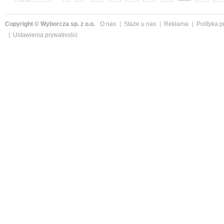
następne »
Copyright © Wyborcza sp. z o.o.
O nas
Staże u nas
Reklama
Polityka 
Ustawienia prywatności