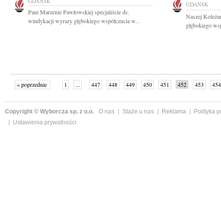
GDAŃSK
GDAŃSK
Pani Marzenie Pawłowskiej specjaliście ds.
Naszej Koleża
windykacji wyrazy głębokiego współczucia w...
głębokiego wsp
« poprzednie
1
...
447
448
449
450
451
452
453
454
następne »
Copyright © Wyborcza sp. z o.o.
O nas
Staże u nas
Reklama
Polityka 
Ustawienia prywatności