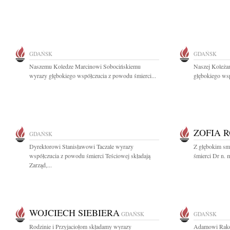
GDAŃSK
GDAŃSK
Naszemu Koledze Marcinowi Sobocińskiemu
Naszej Koleża
wyrazy głębokiego współczucia z powodu śmierci...
głębokiego wsp
ZOFIA 
GDAŃSK
Dyrektorowi Stanisławowi Taczale wyrazy
Z głębokim sm
współczucia z powodu śmierci Teściowej składają
śmierci Dr n. 
Zarząd,...
WOJCIECH SIEBIERA
GDAŃSK
GDAŃSK
Rodzinie i Przyjaciołom składamy wyrazy
Adamowi Rako