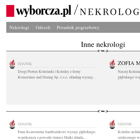
Nekrologi
Odeszli
Poradnik pogrzebowy
Inne nekrologi
ZOFIA 
GDAŃSK
Drogi Piotrze Koleżanki i Koledzy z firmy
Naszej Koleża
Konecranes and Demag Sp. z o.o. składają wyrazy...
głębokiego wspó
GDAŃSK
GDAŃSK
Panu Ksaweremu Sambożukowi wyrazy głębokiego
Koledze archit
współczucia z powodu śmierci Matki składa...
serdecznego ws