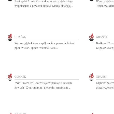
Pani sędzi Annie Koziarskiej wyrazy głębokiego
Wyrazy głębok
współczucia z powodu śmierci Mamy składają...
Trojanowskiem
GDAŃSK
GDAŃSK
Wyrazy głębokiego współczucia z powodu śmierci
Bartkowi Trze
ppor. w stan. spocz. Witolda Balta...
współczucia z 
GDAŃSK
GDAŃSK
"Nie umiera ten, kto zostaje w pamięci i sercach
Głęboko wstrzą
żywych" Z ogromnym i głębokim smutkiem...
przedwczesnej 