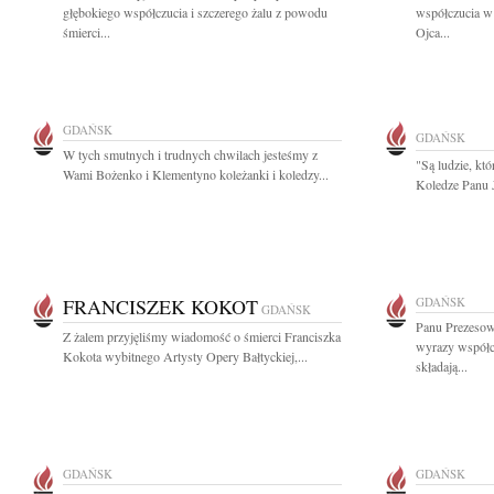
głębokiego współczucia i szczerego żalu z powodu
współczucia w 
śmierci...
Ojca...
GDAŃSK
GDAŃSK
W tych smutnych i trudnych chwilach jesteśmy z
"Są ludzie, kt
Wami Bożenko i Klementyno koleżanki i koledzy...
Koledze Panu 
FRANCISZEK KOKOT
GDAŃSK
GDAŃSK
Panu Prezesowi
Z żalem przyjęliśmy wiadomość o śmierci Franciszka
wyrazy współc
Kokota wybitnego Artysty Opery Bałtyckiej,...
składają...
GDAŃSK
GDAŃSK