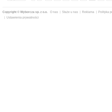
następne »
Copyright © Wyborcza sp. z o.o.
O nas
Staże u nas
Reklama
Polityka 
Ustawienia prywatności