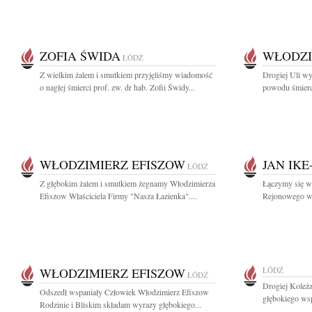
ZOFIA ŚWIDA
WŁODZI
ŁÓDŹ
Z wielkim żalem i smutkiem przyjęliśmy wiadomość
Drogiej Uli wy
o nagłej śmierci prof. zw. dr hab. Zofii Świdy...
powodu śmierc
WŁODZIMIERZ EFISZOW
JAN IK
ŁÓDŹ
Z głębokim żalem i smutkiem żegnamy Włodzimierza
Łączymy się w 
Efiszow Właściciela Firmy "Nasza Łazienka"....
Rejonowego w 
WŁODZIMIERZ EFISZOW
ŁÓDŹ
ŁÓDŹ
Drogiej Koleż
Odszedł wspaniały Człowiek Włodzimierz Efiszow
głębokiego wsp
Rodzinie i Bliskim składam wyrazy głębokiego...