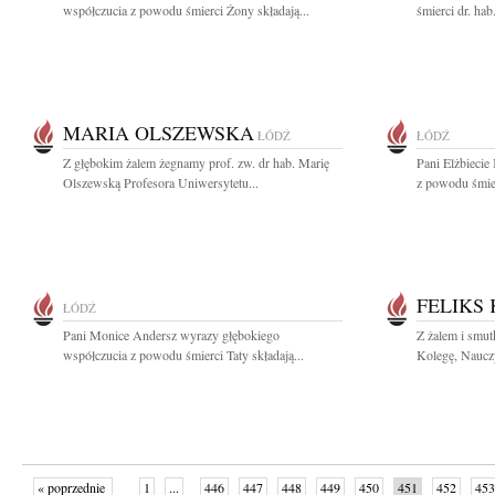
współczucia z powodu śmierci Żony składają...
śmierci dr. hab
MARIA OLSZEWSKA
ŁÓDŹ
ŁÓDŹ
Z głębokim żalem żegnamy prof. zw. dr hab. Marię
Pani Elżbiecie
Olszewską Profesora Uniwersytetu...
z powodu śmie
FELIKS
ŁÓDŹ
Pani Monice Andersz wyrazy głębokiego
Z żalem i smut
współczucia z powodu śmierci Taty składają...
Kolegę, Nauczyc
« poprzednie
1
...
446
447
448
449
450
451
452
453