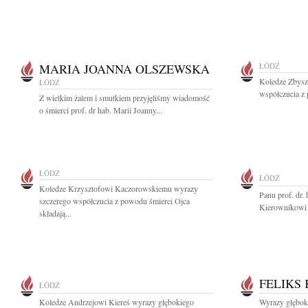
MARIA JOANNA OLSZEWSKA
ŁÓDŹ
Koledze Zbysz
ŁÓDŹ
współczucia z 
Z wielkim żalem i smutkiem przyjęliśmy wiadomość
o śmierci prof. dr hab. Marii Joanny...
ŁÓDŹ
ŁÓDŹ
Koledze Krzysztofowi Kaczorowskiemu wyrazy
Panu prof. dr
szczerego współczucia z powodu śmierci Ojca
Kierownikowi 
składają...
FELIKS
ŁÓDŹ
Koledze Andrzejowi Kiereś wyrazy głębokiego
Wyrazy głębok