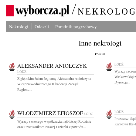
Nekrologi
Odeszli
Poradnik pogrzebowy
Inne nekrologi
ALEKSANDER ANIOŁCZYK
ŁÓDŹ
Wyrazy szczer
ŁÓDŹ
Waśkowskiej z
Z głębokim żalem żegnamy Aleksandra Aniołczyka
Dyrekcja...
Wiceprzewodniczącego II kadencji Zarządu
Regionu...
WŁODZIMIERZ EFIOSZOF
ŁÓDŹ
ŁÓDŹ
Prezesowi Sąd
Wyrazy szczerego współczucia najbliższej Rodzinie
Karolowi Ike-
oraz Pracownikom Naszej Łazienki z powodu...