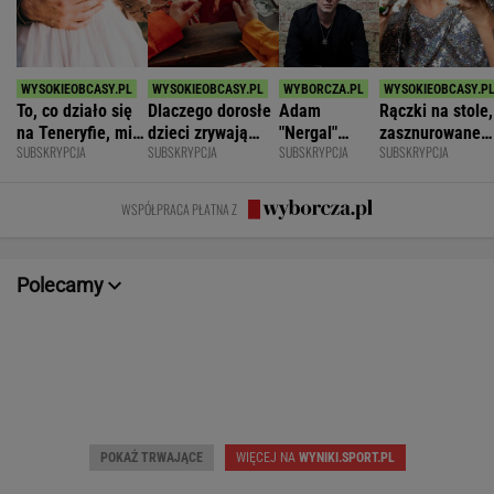
To, co działo się
Dlaczego dorosłe
Adam
Rączki na stole,
na Teneryfie, mi
dzieci zrywają
"Nergal"
zasznurowane
SUBSKRYPCJA
SUBSKRYPCJA
SUBSKRYPCJA
SUBSKRYPCJA
się należało. Nie
kontakt z
Darski: Ja
usta. Byłam
myślałam, że to
rodzicami?
wybieram
wychowana w
złe
terapię, a
dużej dyscyplin
WSPÓŁPRACA PŁATNA Z
większość
facetów
alkohol
Polecamy
POKAŻ TRWAJĄCE
WIĘCEJ NA
WYNIKI.SPORT.PL