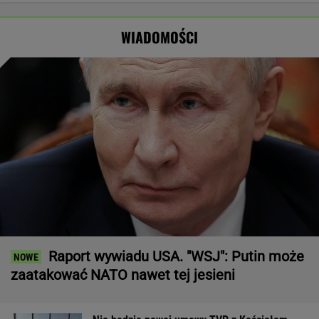
Złożył
"atakach"
skończy. Tusk
Wyraźny
propozycję
powołał radę
faworyt
WIADOMOŚCI
Tuskowi
wyborów
Raport wywiadu USA. "WSJ": Putin może
zaatakować NATO nawet tej jesieni