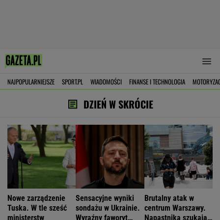
NAJPOPULARNIEJSZE
SPORT.PL
WIADOMOŚCI
FINANSE I TECHNOLOGIA
MOTORYZA
DZIEŃ W SKRÓCIE
Nowe zarządzenie
Sensacyjne wyniki
Brutalny atak w
Tuska. W tle sześć
sondażu w Ukrainie.
centrum Warszawy.
ministerstw
Wyraźny faworyt
Napastnika szukają