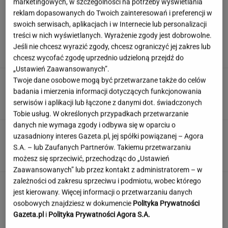
marketingowych, w szczególności na potrzeby wyświetlania
reklam dopasowanych do Twoich zainteresowań i preferencji w
swoich serwisach, aplikacjach i w Internecie lub personalizacji
Ambasada wydała pilny apel. Kierowcy wciąż
treści w nich wyświetlanych. Wyrażenie zgody jest dobrowolne.
wpadają w tę samą pułapkę
Jeśli nie chcesz wyrazić zgody, chcesz ograniczyć jej zakres lub
chcesz wycofać zgodę uprzednio udzieloną przejdź do
„Ustawień Zaawansowanych”.
Rozjuszony Olbrychski napisał list do Tuska.
Twoje dane osobowe mogą być przetwarzane także do celów
"To jest naplucie mi w twarz"
badania i mierzenia informacji dotyczących funkcjonowania
serwisów i aplikacji lub łączone z danymi dot. świadczonych
Tobie usług. W określonych przypadkach przetwarzanie
danych nie wymaga zgody i odbywa się w oparciu o
Wybraliśmy kadry z 15 polskich filmów.
uzasadniony interes Gazeta.pl, jej spółki powiązanej – Agora
Rozpoznasz tytuły tych produkcji?
S.A. – lub Zaufanych Partnerów. Takiemu przetwarzaniu
możesz się sprzeciwić, przechodząc do „Ustawień
Zaawansowanych” lub przez kontakt z administratorem – w
zależności od zakresu sprzeciwu i podmiotu, wobec którego
Hygge na talerzu. Dlaczego skandynawska
jest kierowany. Więcej informacji o przetwarzaniu danych
kuchnia podbija świat?
osobowych znajdziesz w dokumencie
Polityka Prywatności
MATERIAŁ PROMOCYJNY
Gazeta.pl
i
Polityka Prywatności Agora S.A.