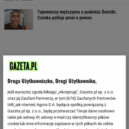
Tajemniczy mężczyzna u podnóża Śnieżki.
Czeska policja prosi o pomoc
Droga Użytkowniczko, Drogi Użytkowniku,
jeśli wyrazisz zgodę klikając „Akceptuję”, Gazeta.pl sp. z o.o.
oraz jej Zaufani Partnerzy, w tym [
676
] Zaufanych Partnerów
IAB, jak również Agora S.A. będąca spółką powiązaną z
Gazeta.pl sp. z o.o., będą przetwarzać Twoje dane osobowe
takie jak adresy IP, adresy e-mail czy identyfikatory plików
cookie lub inne informacje zapisane w tych plikach do celów