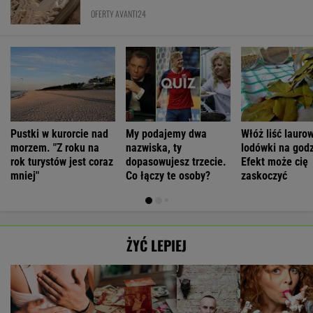
OFERTY AVANTI24
Pustki w kurorcie nad
My podajemy dwa
Włóż liść lauro
morzem. "Z roku na
nazwiska, ty
lodówki na godz
rok turystów jest coraz
dopasowujesz trzecie.
Efekt może cię
mniej"
Co łączy te osoby?
zaskoczyć
ŻYĆ LEPIEJ