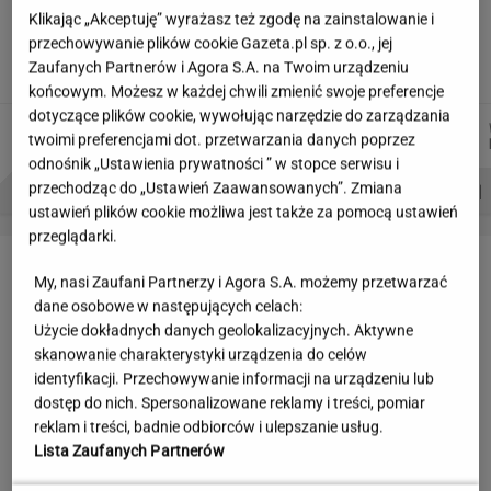
Jeden wakacyjny nawyk może mieć
Klikając „Akceptuję” wyrażasz też zgodę na zainstalowanie i
nieprzyjemne konsekwencje. Też tak robisz?
przechowywanie plików cookie Gazeta.pl sp. z o.o., jej
Zaufanych Partnerów i Agora S.A. na Twoim urządzeniu
MATERIAŁ PROMOCYJNY
końcowym. Możesz w każdej chwili zmienić swoje preferencje
dotyczące plików cookie, wywołując narzędzie do zarządzania
DANIEL
DOMINIK
MARTA
MICHAŁ
Autorzy:
twoimi preferencjami dot. przetwarzania danych poprzez
MAIKOWSKI
SENKOWSKI
KORYCKA
TRELA
odnośnik „Ustawienia prywatności ” w stopce serwisu i
PROBLEMY POLSKICH SIATKARZY
ZNAK Z '30'
WISŁAWA SZYMBORSKA
przechodząc do „Ustawień Zaawansowanych”. Zmiana
ustawień plików cookie możliwa jest także za pomocą ustawień
przeglądarki.
LETNIE OKAZJE
My, nasi Zaufani Partnerzy i Agora S.A. możemy przetwarzać
dane osobowe w następujących celach:
Użycie dokładnych danych geolokalizacyjnych. Aktywne
skanowanie charakterystyki urządzenia do celów
identyfikacji. Przechowywanie informacji na urządzeniu lub
dostęp do nich. Spersonalizowane reklamy i treści, pomiar
reklam i treści, badnie odbiorców i ulepszanie usług.
Lista Zaufanych Partnerów
Czyszczenie magazynów
W WITTCHEN ruszyła wielka