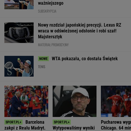
ważniejszego
SUBSKRYPCJA
Nowy rozdział japońskiej precyzji. Lexus RZ
wraca w odświeżonej odsłonie i robi szał!
Majstersztyk
MATERIAŁ PROMOCYJNY
WTA pokazała, co dostała Świątek
TENIS
Barcelona
Pucharowa wyg
zakpi z Realu Madryt.
Wytypowaliśmy wyniki
Chicago. 64 mi