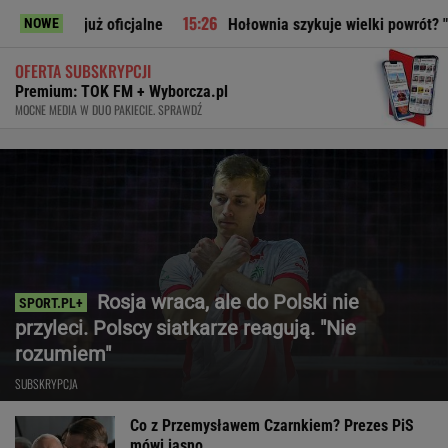
ficjalne
Hołownia szykuje wielki powrót? "Planują politycz
NOWE
OFERTA SUBSKRYPCJI
Premium: TOK FM + Wyborcza.pl
MOCNE MEDIA W DUO PAKIECIE. SPRAWDŹ
Rosja wraca, ale do Polski nie
przyleci. Polscy siatkarze reagują. "Nie
rozumiem"
SUBSKRYPCJA
Co z Przemysławem Czarnkiem? Prezes PiS
mówi jasno