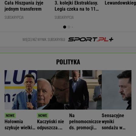
Cała Hiszpania żyje
3. kolejki Ekstraklasy.
Lewandowskie
jednym transferem
Legia czeka na to 11
lat
SUBSKRYPCJA
SUBSKRYPCJA
WIĘCEJ NIŻ WYNIK. SUBSKRYBUJ
POLITYKA
Na
Sensacyjne
Hołownia
Kaczyński nie
pełnomocniczce
wyniki
szykuje wielki
odpuszcza.
ds. promocji
sondażu w
powrót? Onet:
Mówi o
Polski się nie
Ukrainie.