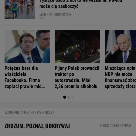
Tysiące osób zrobi to we wrześniu. Powód
może cię zaskoczyć
MATERIAŁ PROMOCYJNY,
18+
Potężna kara dla
Pijany Polak prowadził
Miażdżąca opin
właściciela
traktor po
NBP nie może
Facebooka. Firma
autostradzie. Miał
finansować zbro
zapłaci prawie mld
2,36 promila alkoholu
sprzedaży złota
dolarów
WSPÓŁPRACA PŁATNA Z WYBORCZA.PL
ZROZUM, POZNAJ, ODKRYWAJ
SEKCJA Z SUBSKRYPCJĄ