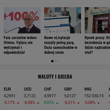
Fala zarzutów wobec
Nowe eLicytacje
Rynek pracy: S
Orlenu. Fąfara nie
ruszyły pełną parą.
bezrobocia w gó
wytrzymał i
Dużo samochodów w
Gdzie najtrudnie
odpowiedział
dobrej cenie
etat?
WALUTY I GIEŁDA
EUR
USD
CHF
GBP
WIG
4,2951
3,7122
4,5977
5,0127
152 030,15
-0,17%
-0,58%
0,05%
-0,21%
-0,08%