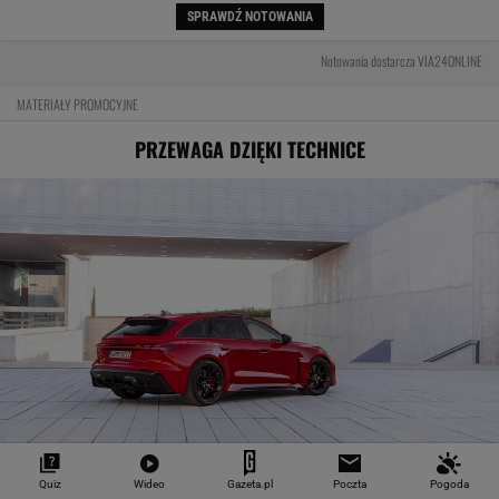
SPRAWDŹ NOTOWANIA
Notowania dostarcza VIA24ONLINE
MATERIAŁY PROMOCYJNE
PRZEWAGA DZIĘKI TECHNICE
Pierwsza taka hybryda w historii Audi Sport. RS
Quiz
Wideo
Gazeta.pl
Poczta
Pogoda