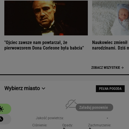
"Ojciec zawsze nam powtarzał, że
Naukowiec zmienił 
pierwowzorem Dona Corleone była babcia"
narodzinami. Dziś 
ZOBACZ WSZYSTKIE
Wybierz miasto
PEŁNA POGODA
Załaduj ponownie
Jakość powietrza:
-
Ciśnienie:
Opady:
Zachmurzenie: