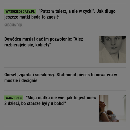
"Patrz w talerz, a nie w cycki". Jak długo
jeszcze matki będą to znosić
SUBSKRYPCJA
Dowódca musiał dać im pozwolenie: "Ależ
rozbierajcie się, kobiety"
Gorset, zgarda i sneakersy. Statement pieces to nowa era w
modzie i designie
"Moja matka nie wie, jak to jest mieć
3 dzieci, bo starsze były u babci"