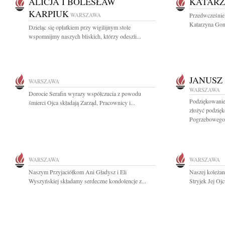
ALICJA I BOLESŁAW
KATARZ
KARPIUK
WARSZAWA
Przedwcześnie
Katarzyna Gone
Dzieląc się opłatkiem przy wigilijnym stole
wspomnijmy naszych bliskich, którzy odeszli...
JANUSZ
WARSZAWA
WARSZAWA
Dorocie Serafin wyrazy współczucia z powodu
Podziękowanie 
śmierci Ojca składają Zarząd, Pracownicy i...
złożyć podzi
Pogrzebowego.
WARSZAWA
WARSZAWA
Naszym Przyjaciółkom Ani Gładysz i Eli
Naszej koleżan
Wyszyńskiej składamy serdeczne kondolencje z...
Stryjek Jej Ojc