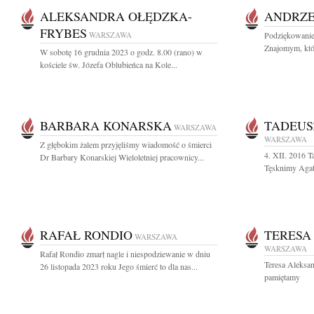
ALEKSANDRA OŁĘDZKA-
ANDRZE
FRYBES
WARSZAWA
Podziękowanie
Znajomym, któ
W sobotę 16 grudnia 2023 o godz. 8.00 (rano) w
kościele św. Józefa Oblubieńca na Kole...
BARBARA KONARSKA
TADEUS
WARSZAWA
WARSZAWA
Z głębokim żalem przyjęliśmy wiadomość o śmierci
4. XII. 2016 
Dr Barbary Konarskiej Wieloletniej pracownicy...
Tęsknimy Agat
RAFAŁ RONDIO
TERESA
WARSZAWA
WARSZAWA
Rafał Rondio zmarł nagle i niespodziewanie w dniu
Teresa Aleksa
26 listopada 2023 roku Jego śmierć to dla nas...
pamiętamy