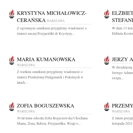
KRYSTYNA MICHAŁOWICZ-
ELŻBIE
CERAŃSKA
STEFAN
WARSZAWA
Z ogromnym smutkiem przyjęliśmy wiadomość o
W dniu 13 list
śmierci naszej Przyjaciółki dr Krystyny...
Elżbieta Kostr
MARIA KUMANOWSKA
JERZY 
WARSZAWA
W dwudziestą d
Z wielkim smutkiem przyjęliśmy wiadomość o
Jerzego Adams
śmierci Przełożonej Pielęgniarek i Położnych w
święta...
latach...
ZOFIA BOGUSZEWSKA
PRZEMY
WARSZAWA
WARSZAWA
30 lat temu odeszła Zofia Boguszewska Ukochana
Z żalem przyję
Mama, Żona, Babcia, Przyjaciółka, Wciąż o...
listopada 2023 