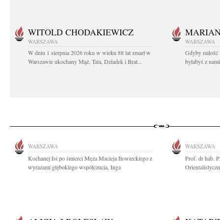
WITOLD CHODAKIEWICZ
MARIA
WARSZAWA
WARSZAWA
W dniu 1 sierpnia 2026 roku w wieku 88 lat zmarł w
Gdyby miłość 
Warszawie ukochany Mąż, Tata, Dziadek i Brat...
byłabyś z nami 
WARSZAWA
WARSZAWA
Kochanej Isi po śmierci Męża Macieja Iłowieckiego z
Prof. dr hab. 
wyrazami głębokiego współczucia, Inga
Orientalistycz