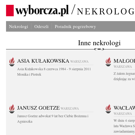
Nekrologi
Odeszli
Poradnik pogrzebowy
Inne nekrologi
ASIA KUŁAKOWSKA
MAŁGOR
WARSZAWA
WARSZAWA
Asia Kułakowska 8 czerwca 1984 - 9 sierpnia 2011
Z żalem żegnam
Monika i Piotrek
dziękując za w
JANUSZ GOETZE
WACŁAW
WARSZAWA
WARSZAWA
Janusz Goetze adwokat 9 lat bez Ciebie Bożenna i
W dniu 4 sier
Agnieszka
lata Wacława 
zawiadamiamy.