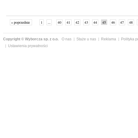
« poprzednie
1
...
40
41
42
43
44
45
46
47
48
»
Copyright © Wyborcza sp. z o.o.
O nas
Staże u nas
Reklama
Polityka 
Ustawienia prywatności