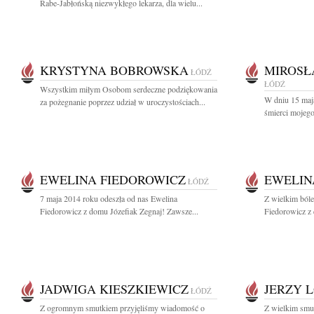
Rabe-Jabłońską niezwykłego lekarza, dla wielu...
KRYSTYNA BOBROWSKA
MIROSŁ
ŁÓDŹ
ŁÓDŹ
Wszystkim miłym Osobom serdeczne podziękowania
W dniu 15 maja
za pożegnanie poprzez udział w uroczystościach...
śmierci mojeg
EWELINA FIEDOROWICZ
EWELIN
ŁÓDŹ
7 maja 2014 roku odeszła od nas Ewelina
Z wielkim ból
Fiedorowicz z domu Józefiak Zegnaj! Zawsze...
Fiedorowicz z 
JADWIGA KIESZKIEWICZ
JERZY 
ŁÓDŹ
Z ogromnym smutkiem przyjęliśmy wiadomość o
Z wielkim smu