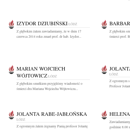
IZYDOR DZIUBIŃSKI
BARBAR
ŁÓDŹ
Z głębokim żalem zawiadamiamy, że w dniu 17
Z głębokim sm
czerwca 2014 roku zmarł prof. dr hab. Izydor...
śmierci prof. B
MARIAN WOJCIECH
JOLANT
WÓJTOWICZ
ŁÓDŹ
ŁÓDŹ
Z ogromnym sm
Z głębokim smutkiem przyjęliśmy wiadomość o
Profesor Jolan
śmierci dra Mariana Wojciecha Wójtowicza...
JOLANTA RABE-JABŁOŃSKA
HELENA
ŁÓDŹ
Zawiadamiamy,
Z ogromnym żalem żegnamy Panią profesor Jolantę
godzinie 8.00 