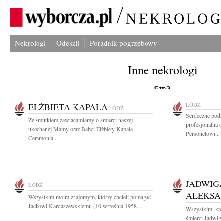
Nekrologi
Odeszli
Poradnik pogrzebowy
Inne nekrologi
ELŻBIETA KAPALA
ŁÓDŹ
ŁÓDŹ
Serdeczne podz
Ze smutkiem zawiadamiamy o śmierci naszej
profesjonalną 
ukochanej Mamy oraz Babci Elżbiety Kapala
Personelowi...
Ceremonia...
JADWIG
ŁÓDŹ
ALEKS
Wszystkim moim znajomym, którzy chcieli pomagać
Jackowi Kardaszewskiemu (10 września 1958...
Wszystkim, któr
śmierci Jadwig