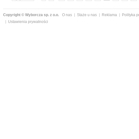
»
Copyright © Wyborcza sp. z o.o.
O nas
Staże u nas
Reklama
Polityka 
Ustawienia prywatności