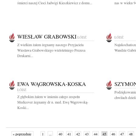
śmierci naszej Cioci Jadwigi Kieszkiewicz z domu...
nas w wieku 94
WIESŁAW GRABOWSKI
ŁÓDŹ
ŁÓDŹ
Z wielkim żalem żegnamy naszego Przyjaciela
Najukochańszej
Wiesława Grabowskiego wieloletniego Prezesa
Wandzie Gabrie
Drukarni...
EWA WĄGROWSKA-KOSKA
SZYMON
ŁÓDŹ
Podziękowanie
Z głębokim żalem w imieniu całego zespołu
chwilach dzielil
Medicover żegnamy dr n. med. Ewę Wągrowską-
Koski...
« poprzednie
1
...
40
41
42
43
44
45
46
47
48