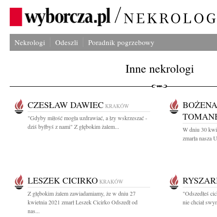
Nekrologi
Odeszli
Poradnik pogrzebowy
Inne nekrologi
CZESŁAW DAWIEC
BOŻENA
KRAKÓW
TOMAN
"Gdyby miłość mogła uzdrawiać, a łzy wskrzeszać -
dziś byłbyś z nami" Z głębokim żalem...
W dniu 30 kwie
zmarła nasza U
LESZEK CICIRKO
RYSZAR
KRAKÓW
Z głębokim żalem zawiadamiamy, że w dniu 27
"Odszedłeś cic
kwietnia 2021 zmarł Leszek Cicirko Odszedł od
nie chciał swy
nas...