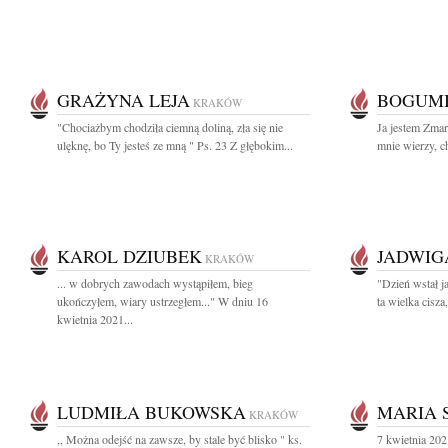
GRAŻYNA LEJA
BOGUM
KRAKÓW
"Chociażbym chodziła ciemną doliną, zła się nie
Ja jestem Zma
ulęknę, bo Ty jesteś ze mną " Ps. 23 Z głębokim...
mnie wierzy, ch
KAROL DZIUBEK
JADWIG
KRAKÓW
... w dobrych zawodach wystąpiłem, bieg
"Dzień wstał ja
ukończyłem, wiary ustrzegłem..." W dniu 16
ta wielka cisza,
kwietnia 2021...
LUDMIŁA BUKOWSKA
MARIA 
KRAKÓW
,, Można odejść na zawsze, by stale być blisko " ks.
7 kwietnia 202