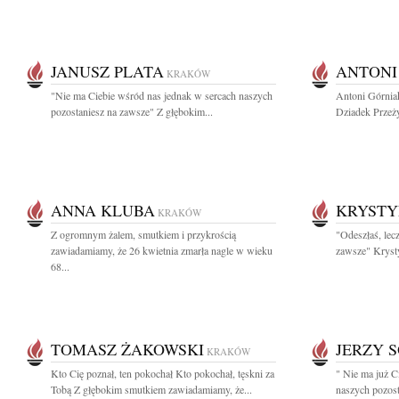
JANUSZ PLATA
ANTONI
KRAKÓW
"Nie ma Ciebie wśród nas jednak w sercach naszych
Antoni Górniak
pozostaniesz na zawsze" Z głębokim...
Dziadek Przeżyw
ANNA KLUBA
KRYSTY
KRAKÓW
Z ogromnym żalem, smutkiem i przykrością
"Odeszłaś, lec
zawiadamiamy, że 26 kwietnia zmarła nagle w wieku
zawsze" Kryst
68...
TOMASZ ŻAKOWSKI
JERZY 
KRAKÓW
Kto Cię poznał, ten pokochał Kto pokochał, tęskni za
" Nie ma już C
Tobą Z głębokim smutkiem zawiadamiamy, że...
naszych pozost