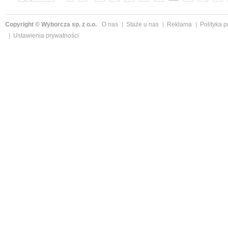
»
Copyright © Wyborcza sp. z o.o.
O nas
Staże u nas
Reklama
Polityka 
Ustawienia prywatności