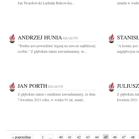
Jan Twardowski Ludmiła Bukowska...
zmarła w wieku
ANDRZEJ HUNIA
STANIS
KRAKÓW
"Trudno jest powiedzieć żegnaj na zawsze najbliższej
"A koniec jest
osobie." Z głębokim żalem zawiadamiamy, że...
najgłębszym ża
JAN PORTH
JULIUSZ
KRAKÓW
Z głębokim żalem i smutkiem zawiadamiamy, że dnia
Z głębokim ża
7 kwietnia 2021 roku, w wieku 91 lat, zmarł...
kwietnia 2021 
« poprzednie
1
...
40
41
42
43
44
45
46
47
48