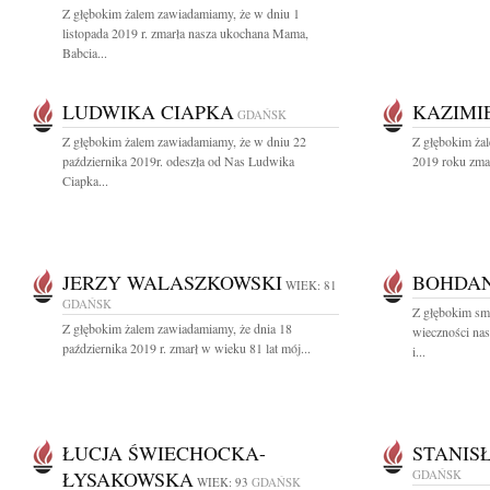
Z głębokim żalem zawiadamiamy, że w dniu 1
listopada 2019 r. zmarła nasza ukochana Mama,
Babcia...
LUDWIKA CIAPKA
KAZIMI
GDAŃSK
Z głębokim żalem zawiadamiamy, że w dniu 22
Z głębokim ża
października 2019r. odeszła od Nas Ludwika
2019 roku zmar
Ciapka...
JERZY WALASZKOWSKI
BOHDAN
WIEK: 81
GDAŃSK
Z głębokim sm
Z głębokim żalem zawiadamiamy, że dnia 18
wieczności na
października 2019 r. zmarł w wieku 81 lat mój...
i...
ŁUCJA ŚWIECHOCKA-
STANIS
ŁYSAKOWSKA
GDAŃSK
WIEK: 93
GDAŃSK