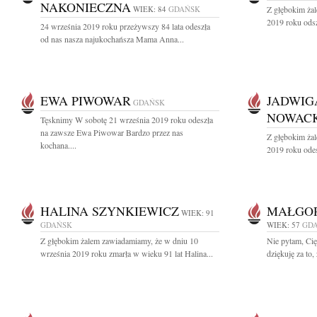
NAKONIECZNA
WIEK: 84
GDAŃSK
Z głębokim ża
2019 roku odsz
24 września 2019 roku przeżywszy 84 lata odeszła
od nas nasza najukochańsza Mama Anna...
EWA PIWOWAR
JADWIG
GDAŃSK
NOWAC
Tęsknimy W sobotę 21 września 2019 roku odeszła
na zawsze Ewa Piwowar Bardzo przez nas
Z głębokim ża
kochana....
2019 roku odes
HALINA SZYNKIEWICZ
MAŁGO
WIEK: 91
GDAŃSK
WIEK: 57
GD
Z głębokim żalem zawiadamiamy, że w dniu 10
Nie pytam, Cię,
września 2019 roku zmarła w wieku 91 lat Halina...
dziękuję za to,