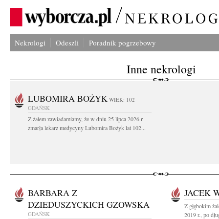
Nekrologi
Odeszli
Poradnik pogrzebowy
Inne nekrologi
LUBOMIRA BOŻYK
WIEK: 102
GDAŃSK
Z żalem zawiadamiamy, że w dniu 25 lipca 2026 r.
zmarła lekarz medycyny Lubomira Bożyk lat 102...
BARBARA Z
JACEK 
DZIEDUSZYCKICH GZOWSKA
Z głębokim ża
GDAŃSK
2019 r., po dług