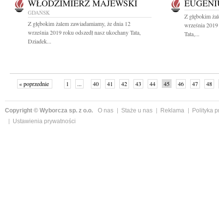
WŁODZIMIERZ MAJEWSKI
EUGENI
GDAŃSK
Z głębokim ża
Z głębokim żalem zawiadamiamy, że dnia 12
września 2019
września 2019 roku odszedł nasz ukochany Tata,
Tata,...
Dziadek...
« poprzednie
1
...
40
41
42
43
44
45
46
47
48
»
Copyright © Wyborcza sp. z o.o.
O nas
Staże u nas
Reklama
Polityka 
Ustawienia prywatności