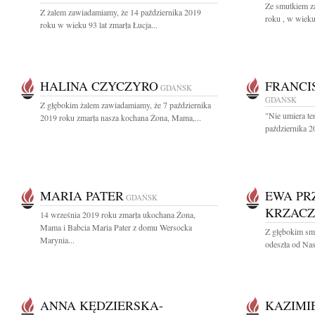
Ze smutkiem z
Z żalem zawiadamiamy, że 14 października 2019
roku , w wieku
roku w wieku 93 lat zmarła Łucja...
HALINA CZYCZYRO
FRANCI
GDAŃSK
GDAŃSK
Z głębokim żalem zawiadamiamy, że 7 października
"Nie umiera te
2019 roku zmarła nasza kochana Żona, Mama,...
października 2
MARIA PATER
EWA PR
GDAŃSK
KRZAC
14 września 2019 roku zmarła ukochana Żona,
Mama i Babcia Maria Pater z domu Wersocka
Z głębokim sm
Marynia...
odeszła od Na
ANNA KĘDZIERSKA-
KAZIMI