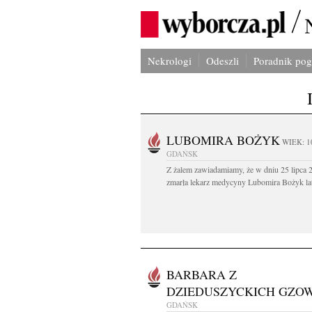
Nekrologi
Odeszli
Poradnik po
LUBOMIRA BOŻYK
WIEK: 1
GDAŃSK
Z żalem zawiadamiamy, że w dniu 25 lipca 2
zmarła lekarz medycyny Lubomira Bożyk lat
BARBARA Z
DZIEDUSZYCKICH GZO
GDAŃSK