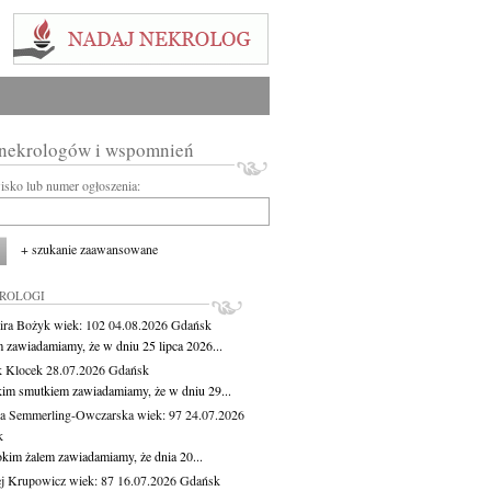
 nekrologów i wspomnień
wisko lub numer ogłoszenia:
+ szukanie zaawansowane
KROLOGI
ira Bożyk
wiek: 102
04.08.2026
Gdańsk
m zawiadamiamy, że w dniu 25 lipca 2026...
 Klocek
28.07.2026
Gdańsk
kim smutkiem zawiadamiamy, że w dniu 29...
a Semmerling-Owczarska
wiek: 97
24.07.2026
k
okim żalem zawiadamiamy, że dnia 20...
j Krupowicz
wiek: 87
16.07.2026
Gdańsk