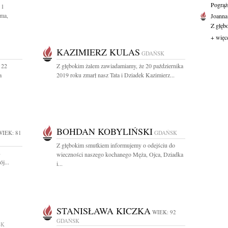
Pogrąż
 1
ama,
Joanna
Z głęb
+ więc
KAZIMIERZ KULAS
GDAŃSK
 22
Z głębokim żalem zawiadamiamy, że 20 października
a
2019 roku zmarł nasz Tata i Dziadek Kazimierz...
BOHDAN KOBYLIŃSKI
WIEK: 81
GDAŃSK
Z głębokim smutkiem informujemy o odejściu do
8
wieczności naszego kochanego Męża, Ojca, Dziadka
j...
i...
STANISŁAWA KICZKA
WIEK: 92
GDAŃSK
SK