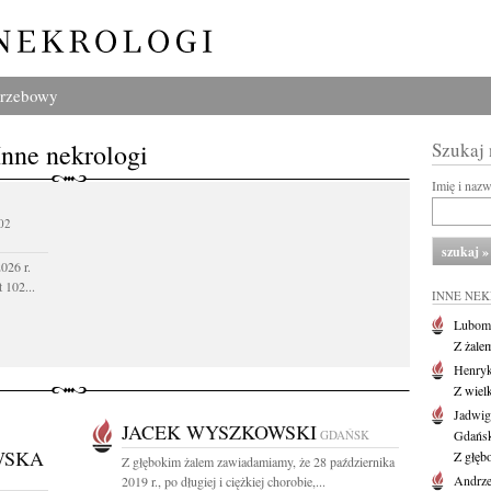
grzebowy
Inne nekrologi
Szukaj
Imię i naz
02
026 r.
 102...
INNE NE
Lubom
Z żale
Henryk
Z wiel
Jadwig
JACEK WYSZKOWSKI
GDAŃSK
Gdańs
WSKA
Z głęb
Z głębokim żalem zawiadamiamy, że 28 października
Andrze
2019 r., po długiej i ciężkiej chorobie,...