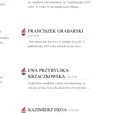
Ze smutkiem zawiadamiamy, że 7 października 2019
2019
roku , w wieku 92 lat umarła nasza Mama,...
FRANCISZEK GRABARSKI
K
GDAŃSK
iernika
"Nie umiera ten, kto trwa w pamięci żywych" 5
,...
października 2019 roku odszedł od nas nasz...
EWA PRZYBYLSKA-
KRZACZKOWSKA
na,
GDAŃSK
ka
Z głębokim smutkiem i żalem zawiadamiamy, że
odeszła od Nas Nasza Kochana Ewa Przybylska -...
KAZIMIERZ DĘGA
GDAŃSK