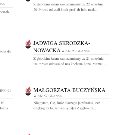
ŃSK
Z głębokim żalem zawiadamiamy, że 22 września
2019 roku odszedł kmdr prof. dr hab. med....
odeszła
JADWIGA SKRODZKA-
NOWACKA
odeszła
WIEK: 93
GDAŃSK
Z głębokim żalem zawiadamiamy, że 21 września
2019 roku odeszła od nas kochana Żona, Mama i...
MAŁGORZATA BUCZYŃSKA
IEK: 91
WIEK: 57
GDAŃSK
 10
Nie pytam, Cię, Boże dlaczego ją zabrałeś, lecz
alina...
dziękuję za to, że nam ją dałeś Z głębokim...