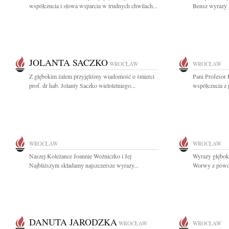
współczucia i słowa wsparcia w trudnych chwilach...
Bensz wyrazy g
JOLANTA SACZKO
WROCŁAW
WROCŁAW
Z głębokim żalem przyjęliśmy wiadomość o śmierci
Pani Profesor 
prof. dr hab. Jolanty Saczko wieloletniego...
współczucia z
WROCŁAW
WROCŁAW
Naszej Koleżance Joannie Woźniczko i Jej
Wyrazy głęboki
Najbliższym składamy najszczersze wyrazy...
Worwy z powodu
DANUTA JARODZKA
WROCŁAW
WROCŁAW