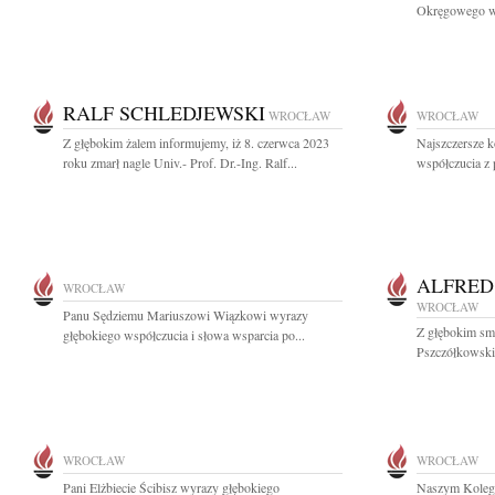
Okręgowego w
RALF SCHLEDJEWSKI
WROCŁAW
WROCŁAW
Z głębokim żalem informujemy, iż 8. czerwca 2023
Najszczersze k
roku zmarł nagle Univ.- Prof. Dr.-Ing. Ralf...
współczucia z
ALFRED
WROCŁAW
WROCŁAW
Panu Sędziemu Mariuszowi Wiązkowi wyrazy
Z głębokim sm
głębokiego współczucia i słowa wsparcia po...
Pszczółkowski
WROCŁAW
WROCŁAW
Pani Elżbiecie Ścibisz wyrazy głębokiego
Naszym Koleg