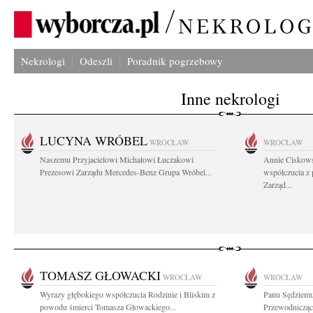
Nekrologi
Odeszli
Poradnik pogrzebowy
Inne nekrologi
LUCYNA WRÓBEL
WROCŁAW
WROCŁAW
Naszemu Przyjacielowi Michałowi Łuczakowi
Annie Ciskows
Prezesowi Zarządu Mercedes-Benz Grupa Wróbel...
współczucia z
Zarząd...
TOMASZ GŁOWACKI
WROCŁAW
WROCŁAW
Wyrazy głębokiego współczucia Rodzinie i Bliskim z
Panu Sędziem
powodu śmierci Tomasza Głowackiego...
Przewodnicząc