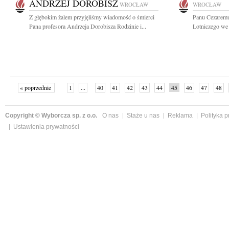
ANDRZEJ DOROBISZ
WROCŁAW
WROCŁAW
Z głębokim żalem przyjęliśmy wiadomość o śmierci
Panu Cezaremu
Pana profesora Andrzeja Dorobisza Rodzinie i...
Lotniczego we
« poprzednie
1
...
40
41
42
43
44
45
46
47
48
»
Copyright © Wyborcza sp. z o.o.
O nas
Staże u nas
Reklama
Polityka 
Ustawienia prywatności