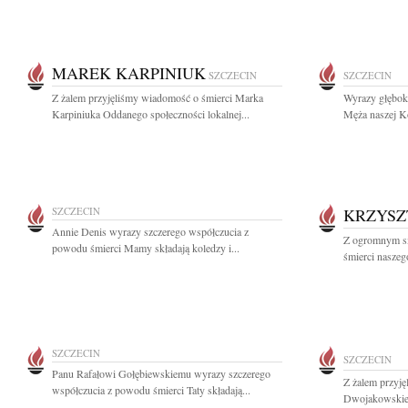
MAREK KARPINIUK
SZCZECIN
SZCZECIN
Z żalem przyjęliśmy wiadomość o śmierci Marka
Wyrazy głębok
Karpiniuka Oddanego społeczności lokalnej...
Męża naszej Ko
SZCZECIN
KRZYSZ
Annie Denis wyrazy szczerego współczucia z
Z ogromnym sm
powodu śmierci Mamy składają koledzy i...
śmierci naszego
SZCZECIN
SZCZECIN
Panu Rafałowi Gołębiewskiemu wyrazy szczerego
Z żalem przyj
współczucia z powodu śmierci Taty składają...
Dwojakowskieg