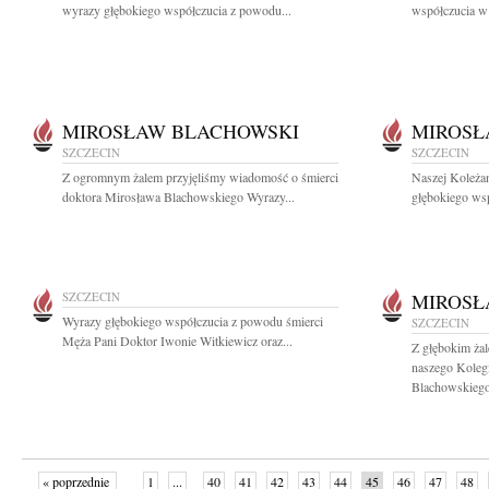
wyrazy głębokiego współczucia z powodu...
współczucia w
MIROSŁAW BLACHOWSKI
MIROSŁ
SZCZECIN
SZCZECIN
Z ogromnym żalem przyjęliśmy wiadomość o śmierci
Naszej Koleża
doktora Mirosława Blachowskiego Wyrazy...
głębokiego wsp
SZCZECIN
MIROSŁ
Wyrazy głębokiego współczucia z powodu śmierci
SZCZECIN
Męża Pani Doktor Iwonie Witkiewicz oraz...
Z głębokim ża
naszego Koleg
Blachowskiego
« poprzednie
1
...
40
41
42
43
44
45
46
47
48