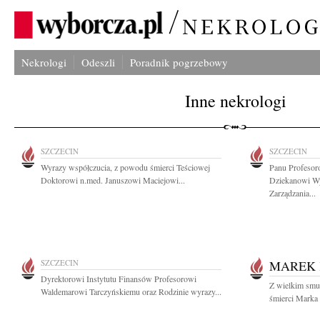
Nekrologi
Odeszli
Poradnik pogrzebowy
Inne nekrologi
SZCZECIN
SZCZECIN
Wyrazy współczucia, z powodu śmierci Teściowej
Panu Profesor
Doktorowi n.med. Januszowi Maciejowi...
Dziekanowi Wy
Zarządzania...
SZCZECIN
MAREK 
Dyrektorowi Instytutu Finansów Profesorowi
Z wielkim smu
Waldemarowi Tarczyńskiemu oraz Rodzinie wyrazy...
śmierci Marka 