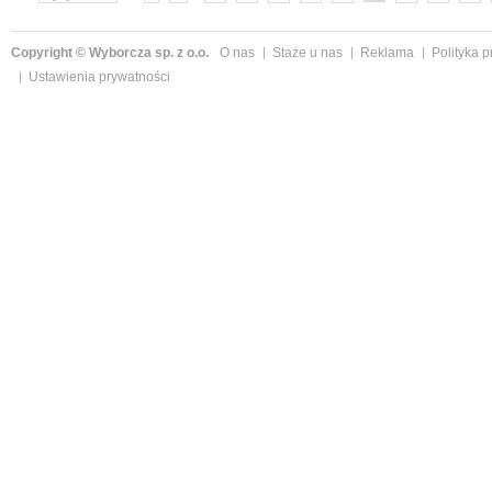
»
Copyright © Wyborcza sp. z o.o.
O nas
Staże u nas
Reklama
Polityka 
Ustawienia prywatności