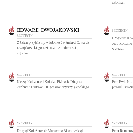
członka...
EDWARD DWOJAKOWSKI
SZCZECIN
SZCZECIN
Drogiemu Kole
Z żalem przyjęliśmy wiadomość o śmierci Edwarda
Jego Rodzinie
Dwojakowskiego Działacza "Solidarności",
wyrazy...
członka...
SZCZECIN
SZCZECIN
Naszej Koleżance i Koledze Elżbiecie Długosz-
Pani Ewie Kum
Zenkner i Piotrowi Długoszowi wyrazy głębokiego...
powodu śmierci
SZCZECIN
SZCZECIN
Drogiej Koleżance dr Marzennie Blachowskiej
Panu Romanowi