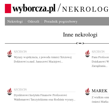
Nekrologi
Odeszli
Poradnik pogrzebowy
Inne nekrologi
SZCZECIN
SZCZECIN
Wyrazy współczucia, z powodu śmierci Teściowej
Panu Profesor
Doktorowi n.med. Januszowi Maciejowi...
Dziekanowi Wy
Zarządzania...
SZCZECIN
MAREK 
Dyrektorowi Instytutu Finansów Profesorowi
Z wielkim smu
Waldemarowi Tarczyńskiemu oraz Rodzinie wyrazy...
śmierci Marka 