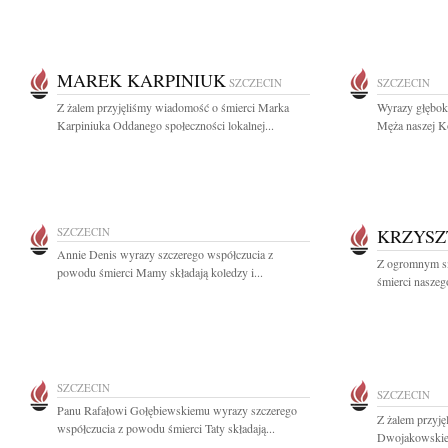
MAREK KARPINIUK
SZCZECIN
SZCZECIN
Z żalem przyjęliśmy wiadomość o śmierci Marka
Wyrazy głębok
Karpiniuka Oddanego społeczności lokalnej...
Męża naszej Ko
SZCZECIN
KRZYSZ
Annie Denis wyrazy szczerego współczucia z
Z ogromnym sm
powodu śmierci Mamy składają koledzy i...
śmierci naszego
SZCZECIN
SZCZECIN
Panu Rafałowi Gołębiewskiemu wyrazy szczerego
Z żalem przyj
współczucia z powodu śmierci Taty składają...
Dwojakowskieg