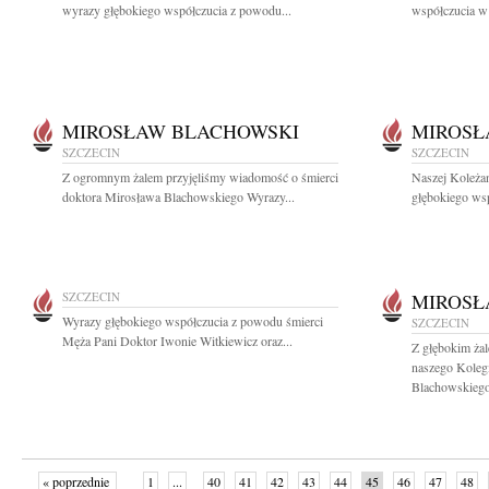
wyrazy głębokiego współczucia z powodu...
współczucia w
MIROSŁAW BLACHOWSKI
MIROSŁ
SZCZECIN
SZCZECIN
Z ogromnym żalem przyjęliśmy wiadomość o śmierci
Naszej Koleża
doktora Mirosława Blachowskiego Wyrazy...
głębokiego wsp
SZCZECIN
MIROSŁ
Wyrazy głębokiego współczucia z powodu śmierci
SZCZECIN
Męża Pani Doktor Iwonie Witkiewicz oraz...
Z głębokim ża
naszego Koleg
Blachowskiego
« poprzednie
1
...
40
41
42
43
44
45
46
47
48