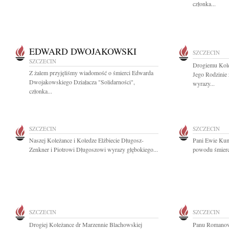
członka...
EDWARD DWOJAKOWSKI
SZCZECIN
SZCZECIN
Drogiemu Kole
Z żalem przyjęliśmy wiadomość o śmierci Edwarda
Jego Rodzinie
Dwojakowskiego Działacza "Solidarności",
wyrazy...
członka...
SZCZECIN
SZCZECIN
Naszej Koleżance i Koledze Elżbiecie Długosz-
Pani Ewie Kum
Zenkner i Piotrowi Długoszowi wyrazy głębokiego...
powodu śmierci
SZCZECIN
SZCZECIN
Drogiej Koleżance dr Marzennie Blachowskiej
Panu Romanowi