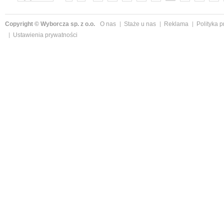
»
Copyright © Wyborcza sp. z o.o.
O nas
Staże u nas
Reklama
Polityka 
Ustawienia prywatności