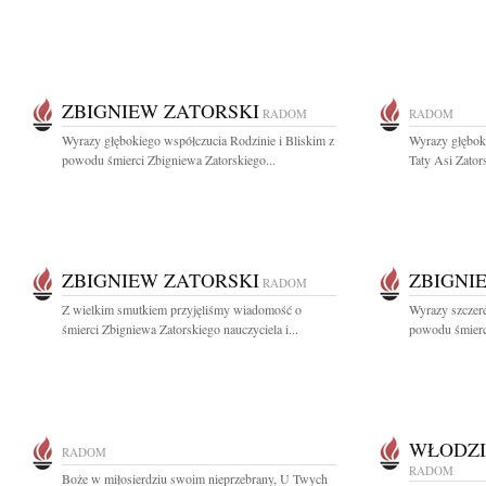
ZBIGNIEW ZATORSKI
RADOM
RADOM
Wyrazy głębokiego współczucia Rodzinie i Bliskim z
Wyrazy głębok
powodu śmierci Zbigniewa Zatorskiego...
Taty Asi Zators
ZBIGNIEW ZATORSKI
ZBIGNI
RADOM
Z wielkim smutkiem przyjęliśmy wiadomość o
Wyrazy szczere
śmierci Zbigniewa Zatorskiego nauczyciela i...
powodu śmierci
WŁODZI
RADOM
RADOM
Boże w miłosierdziu swoim nieprzebrany, U Twych