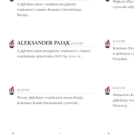
Wujkowi Zbysz
Z głębokim żalem i smutkiem przyjęliśmy
z powodu odejś
wiadomość o śmierci Romana Czerwińskiego
Wyrazy...
ALEKSANDER PAJĄK
RADOM
RADOM
Koleżance Ewi
Z głębokim żalem przyjęliśmy wiadomość o śmierci
współczucia z 
wieloletniego pracownika GGG Sp. z o.o. w...
Prezydent...
RADOM
RADOM
Mariuszowi Kn
Wyrazy głębokiego współczucia naszej drogiej
głębokiego ws
Koleżance Kamili Płucienniczek z powodu...
Teściowej...