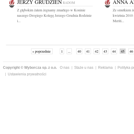
JERZY GRUDZIEŃ
ANNA A
RADOM
Z głębokim żalem żegnamy zmarłego w Koninie
Ze smutkiem 
naszego Drogiego Kolegę Jerzego Grudnia Rodzinie
kwietnia 2010
i...
Meriti...
« poprzednie
1
...
40
41
42
43
44
45
46
Copyright © Wyborcza sp. z o.o.
O nas
Staże u nas
Reklama
Polityka 
Ustawienia prywatności