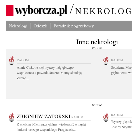
Nekrologi
Odeszli
Poradnik pogrzebowy
Inne nekrologi
RADOM
RADOM
Annie Ciskowskiej wyrazy najgłębszego
Sędziemu Mar
współczucia z powodu śmierci Mamy składają
głębokiemu wsp
Zarząd...
ZBIGNIEW ZATORSKI
RADOM
RADOM
Wyrazy głębok
Z wielkim bólem przyjęliśmy wiadomość o nagłej
Joanny Szymańs
śmierci naszego wspaniałego Przyjaciela...