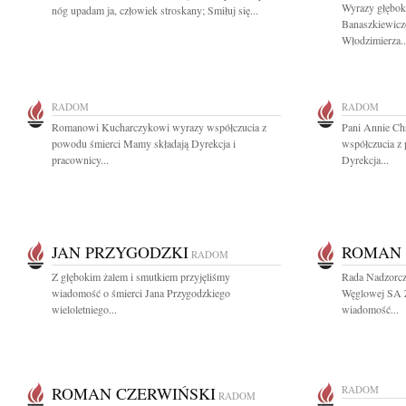
Wyrazy głębok
nóg upadam ja, człowiek stroskany; Smiłuj się...
Banaszkiewicz
Włodzimierza..
RADOM
RADOM
Romanowi Kucharczykowi wyrazy współczucia z
Pani Annie Ch
powodu śmierci Mamy składają Dyrekcja i
współczucia z 
pracownicy...
Dyrekcja...
JAN PRZYGODZKI
ROMAN 
RADOM
Z głębokim żalem i smutkiem przyjęliśmy
Rada Nadzorcza
wiadomość o śmierci Jana Przygodzkiego
Węglowej SA 
wieloletniego...
wiadomość...
ROMAN CZERWIŃSKI
RADOM
RADOM