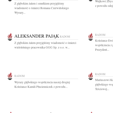
Wujkowi Zbysz
Z głębokim żalem i smutkiem przyjęliśmy
z powodu odejś
wiadomość o śmierci Romana Czerwińskiego
Wyrazy...
ALEKSANDER PAJĄK
RADOM
RADOM
Koleżance Ewi
Z głębokim żalem przyjęliśmy wiadomość o śmierci
współczucia z 
wieloletniego pracownika GGG Sp. z o.o. w...
Prezydent...
RADOM
RADOM
Mariuszowi Kn
Wyrazy głębokiego współczucia naszej drogiej
głębokiego ws
Koleżance Kamili Płucienniczek z powodu...
Teściowej...