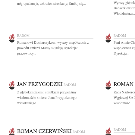
Wyrazy głębok
nóg upadam ja, człowiek stroskany; Smiłuj się...
Banaszkiewicz
Włodzimierza..
RADOM
RADOM
Romanowi Kucharczykowi wyrazy współczucia z
Pani Annie Ch
powodu śmierci Mamy składają Dyrekcja i
współczucia z 
pracownicy...
Dyrekcja...
JAN PRZYGODZKI
ROMAN 
RADOM
Z głębokim żalem i smutkiem przyjęliśmy
Rada Nadzorcza
wiadomość o śmierci Jana Przygodzkiego
Węglowej SA 
wieloletniego...
wiadomość...
ROMAN CZERWIŃSKI
RADOM
RADOM