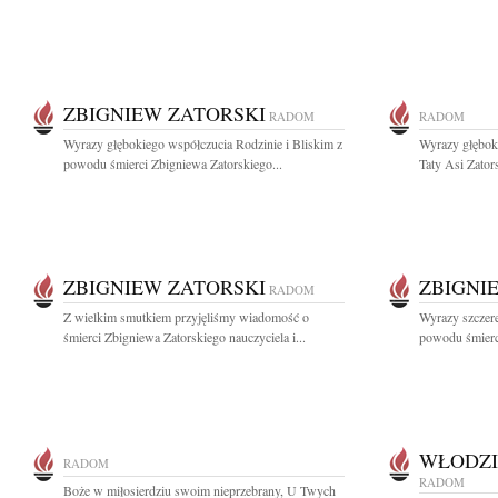
ZBIGNIEW ZATORSKI
RADOM
RADOM
Wyrazy głębokiego współczucia Rodzinie i Bliskim z
Wyrazy głębok
powodu śmierci Zbigniewa Zatorskiego...
Taty Asi Zators
ZBIGNIEW ZATORSKI
ZBIGNI
RADOM
Z wielkim smutkiem przyjęliśmy wiadomość o
Wyrazy szczere
śmierci Zbigniewa Zatorskiego nauczyciela i...
powodu śmierci
WŁODZI
RADOM
RADOM
Boże w miłosierdziu swoim nieprzebrany, U Twych