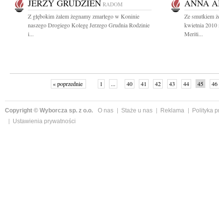
JERZY GRUDZIEŃ
ANNA A
RADOM
Z głębokim żalem żegnamy zmarłego w Koninie
Ze smutkiem 
naszego Drogiego Kolegę Jerzego Grudnia Rodzinie
kwietnia 2010
i...
Meriti...
« poprzednie
1
...
40
41
42
43
44
45
46
Copyright © Wyborcza sp. z o.o.
O nas
Staże u nas
Reklama
Polityka 
Ustawienia prywatności