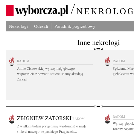
Nekrologi
Odeszli
Poradnik pogrzebowy
Inne nekrologi
RADOM
RADOM
Annie Ciskowskiej wyrazy najgłębszego
Sędziemu Mar
współczucia z powodu śmierci Mamy składają
głębokiemu wsp
Zarząd...
ZBIGNIEW ZATORSKI
RADOM
RADOM
Wyrazy głębok
Z wielkim bólem przyjęliśmy wiadomość o nagłej
Joanny Szymańs
śmierci naszego wspaniałego Przyjaciela...