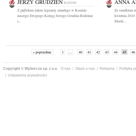
JERZY GRUDZIEŃ
ANNA A
RADOM
Z głębokim żalem żegnamy zmarłego w Koninie
Ze smutkiem 
naszego Drogiego Kolegę Jerzego Grudnia Rodzinie
kwietnia 2010
i...
Meriti...
« poprzednie
1
...
40
41
42
43
44
45
46
Copyright © Wyborcza sp. z o.o.
O nas
Staże u nas
Reklama
Polityka 
Ustawienia prywatności