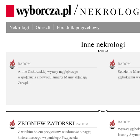
Nekrologi
Odeszli
Poradnik pogrzebowy
Inne nekrologi
RADOM
RADOM
Annie Ciskowskiej wyrazy najgłębszego
Sędziemu Mar
współczucia z powodu śmierci Mamy składają
głębokiemu wsp
Zarząd...
ZBIGNIEW ZATORSKI
RADOM
RADOM
Wyrazy głębok
Z wielkim bólem przyjęliśmy wiadomość o nagłej
Joanny Szymańs
śmierci naszego wspaniałego Przyjaciela...