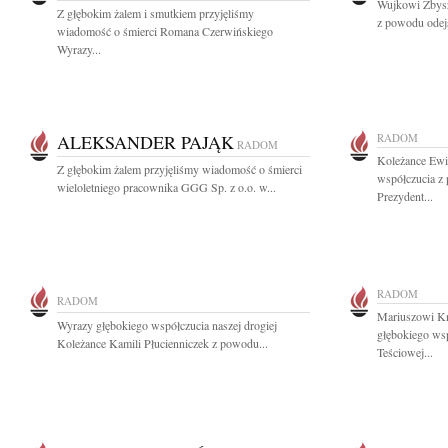
Wujkowi Zbysz
Z głębokim żalem i smutkiem przyjęliśmy
z powodu odejś
wiadomość o śmierci Romana Czerwińskiego
Wyrazy...
ALEKSANDER PAJĄK
RADOM
RADOM
Koleżance Ewi
Z głębokim żalem przyjęliśmy wiadomość o śmierci
współczucia z 
wieloletniego pracownika GGG Sp. z o.o. w...
Prezydent...
RADOM
RADOM
Mariuszowi Kn
Wyrazy głębokiego współczucia naszej drogiej
głębokiego ws
Koleżance Kamili Płucienniczek z powodu...
Teściowej...