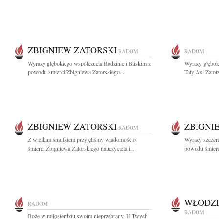
ZBIGNIEW ZATORSKI
RADOM
RADOM
Wyrazy głębokiego współczucia Rodzinie i Bliskim z
Wyrazy głębok
powodu śmierci Zbigniewa Zatorskiego...
Taty Asi Zators
ZBIGNIEW ZATORSKI
ZBIGNI
RADOM
Z wielkim smutkiem przyjęliśmy wiadomość o
Wyrazy szczere
śmierci Zbigniewa Zatorskiego nauczyciela i...
powodu śmierci
WŁODZI
RADOM
RADOM
Boże w miłosierdziu swoim nieprzebrany, U Twych