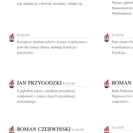
Wyrazy głębok
nóg upadam ja, człowiek stroskany; Smiłuj się...
Banaszkiewicz
Włodzimierza..
RADOM
RADOM
Romanowi Kucharczykowi wyrazy współczucia z
Pani Annie Ch
powodu śmierci Mamy składają Dyrekcja i
współczucia z 
pracownicy...
Dyrekcja...
JAN PRZYGODZKI
ROMAN 
RADOM
Z głębokim żalem i smutkiem przyjęliśmy
Rada Nadzorcza
wiadomość o śmierci Jana Przygodzkiego
Węglowej SA 
wieloletniego...
wiadomość...
ROMAN CZERWIŃSKI
RADOM
RADOM