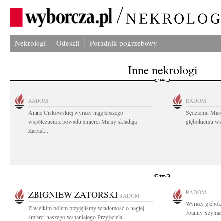
Nekrologi
Odeszli
Poradnik pogrzebowy
Inne nekrologi
RADOM
RADOM
Annie Ciskowskiej wyrazy najgłębszego
Sędziemu Mar
współczucia z powodu śmierci Mamy składają
głębokiemu wsp
Zarząd...
ZBIGNIEW ZATORSKI
RADOM
RADOM
Wyrazy głębok
Z wielkim bólem przyjęliśmy wiadomość o nagłej
Joanny Szymańs
śmierci naszego wspaniałego Przyjaciela...