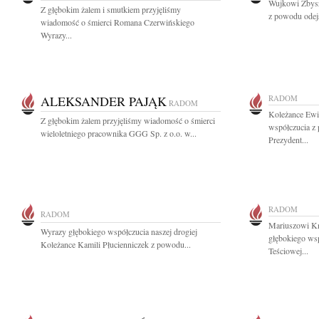
Wujkowi Zbysz
Z głębokim żalem i smutkiem przyjęliśmy
z powodu odejś
wiadomość o śmierci Romana Czerwińskiego
Wyrazy...
ALEKSANDER PAJĄK
RADOM
RADOM
Koleżance Ewi
Z głębokim żalem przyjęliśmy wiadomość o śmierci
współczucia z 
wieloletniego pracownika GGG Sp. z o.o. w...
Prezydent...
RADOM
RADOM
Mariuszowi Kn
Wyrazy głębokiego współczucia naszej drogiej
głębokiego ws
Koleżance Kamili Płucienniczek z powodu...
Teściowej...