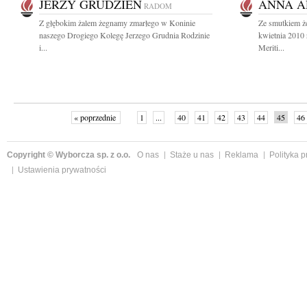
JERZY GRUDZIEŃ
ANNA A
RADOM
Z głębokim żalem żegnamy zmarłego w Koninie
Ze smutkiem 
naszego Drogiego Kolegę Jerzego Grudnia Rodzinie
kwietnia 2010
i...
Meriti...
« poprzednie
1
...
40
41
42
43
44
45
46
Copyright © Wyborcza sp. z o.o.
O nas
Staże u nas
Reklama
Polityka 
Ustawienia prywatności