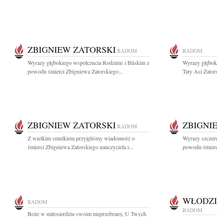
ZBIGNIEW ZATORSKI
RADOM
RADOM
Wyrazy głębokiego współczucia Rodzinie i Bliskim z
Wyrazy głębok
powodu śmierci Zbigniewa Zatorskiego...
Taty Asi Zators
ZBIGNIEW ZATORSKI
ZBIGNI
RADOM
Z wielkim smutkiem przyjęliśmy wiadomość o
Wyrazy szczere
śmierci Zbigniewa Zatorskiego nauczyciela i...
powodu śmierci
WŁODZI
RADOM
RADOM
Boże w miłosierdziu swoim nieprzebrany, U Twych