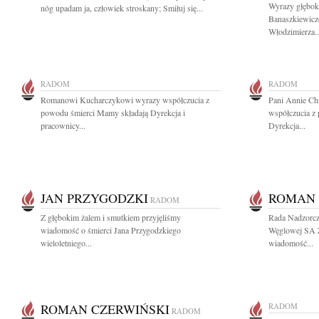
Wyrazy głębok
nóg upadam ja, człowiek stroskany; Smiłuj się...
Banaszkiewicz
Włodzimierza..
RADOM
RADOM
Romanowi Kucharczykowi wyrazy współczucia z
Pani Annie Ch
powodu śmierci Mamy składają Dyrekcja i
współczucia z 
pracownicy...
Dyrekcja...
JAN PRZYGODZKI
ROMAN 
RADOM
Z głębokim żalem i smutkiem przyjęliśmy
Rada Nadzorcza
wiadomość o śmierci Jana Przygodzkiego
Węglowej SA 
wieloletniego...
wiadomość...
ROMAN CZERWIŃSKI
RADOM
RADOM