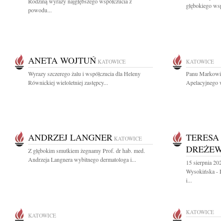
Rodziną wyrazy najgłębszego współczucia z
głębokiego wsp
powodu...
ANETA WOJTUŃ
KATOWICE
KATOWICE
Wyrazy szczerego żalu i współczucia dla Heleny
Panu Markowi
Równickiej wieloletniej zastępcy...
Apelacyjnego 
ANDRZEJ LANGNER
TERESA
KATOWICE
DREŻE
Z głębokim smutkiem żegnamy Prof. dr hab. med.
Andrzeja Langnera wybitnego dermatologa i...
15 sierpnia 20
Wysokińska - D
i...
KATOWICE
KATOWICE