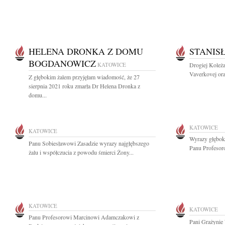
HELENA DRONKA Z DOMU
STANIS
BOGDANOWICZ
KATOWICE
Drogiej Koleża
Vaverkovej ora
Z głębokim żalem przyjęłam wiadomość, że 27
sierpnia 2021 roku zmarła Dr Helena Dronka z
domu...
KATOWICE
KATOWICE
Wyrazy głębok
Panu Sobiesławowi Zasadzie wyrazy najgłębszego
Panu Profesor
żalu i współczucia z powodu śmierci Żony...
KATOWICE
KATOWICE
Panu Profesorowi Marcinowi Adamczakowi z
Pani Grażynie 