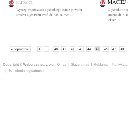
MACIEJ
KATOWICE
Wyrazy współczucia i głębokiego żalu z powodu
Z głębokim sm
śmierci Ojca Panu Prof. dr. hab. n. med....
śmierci dr. n.
lekarz...
« poprzednie
1
...
40
41
42
43
44
45
46
47
48
»
Copyright © Wyborcza sp. z o.o.
O nas
Staże u nas
Reklama
Polityka 
Ustawienia prywatności