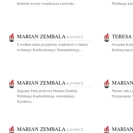
Rodzinie wyrazy współczucia z powodu...
Wybitnego kard
MARIAN ZEMBALA
TERESA
KATOWICE
Z wielkim żalem przyjęliśmy wiadomość o śmierci
Naszemu Kole
wybitnego Kardiochirurga i Transplantologa,...
Rodziną najszc
MARIAN ZEMBALA
MARIAN
KATOWICE
Żegnamy Pana profesora Mariana Zembalę
Wyrazy żalu i 
Wybitnego Kardiochirurga, wieloletniego
Przyjaciołom,
Dyrektora...
MARIAN ZEMBALA
MARIAN
KATOWICE