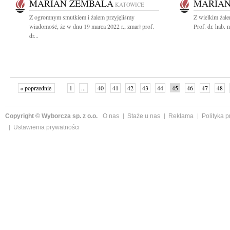
MARIAN ZEMBALA
MARIAN
KATOWICE
Z ogromnym smutkiem i żalem przyjęliśmy
Z wielkim żal
wiadomość, że w dnu 19 marca 2022 r., zmarł prof.
Prof. dr. hab.
dr...
« poprzednie
1
...
40
41
42
43
44
45
46
47
48
»
Copyright © Wyborcza sp. z o.o.
O nas
Staże u nas
Reklama
Polityka 
Ustawienia prywatności