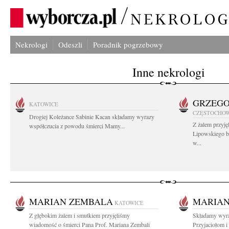
Nekrologi
Odeszli
Poradnik pogrzebowy
Inne nekrologi
GRZEGO
KATOWICE
CZĘSTOCHO
Drogiej Koleżance Sabinie Kacan składamy wyrazy
Z żalem przyj
współczucia z powodu śmierci Mamy...
Lipowskiego b
w...
MARIAN ZEMBALA
MARIAN
KATOWICE
Z głębokim żalem i smutkiem przyjęliśmy
Składamy wyra
wiadomość o śmierci Pana Prof. Mariana Zembali
Przyjaciołom 