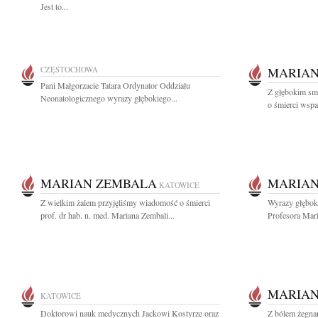
Jest to...
CZĘSTOCHOWA
MARIAN
Pani Małgorzacie Tatara Ordynator Oddziału
Z głębokim sm
Neonatologicznego wyrazy głębokiego...
o śmierci wspan
MARIAN ZEMBALA
MARIAN
KATOWICE
Z wielkim żalem przyjęliśmy wiadomość o śmierci
Wyrazy głębok
prof. dr hab. n. med. Mariana Zembali...
Profesora Mari
MARIAN
KATOWICE
Doktorowi nauk medycznych Jackowi Kostyrze oraz
Z bólem żegna