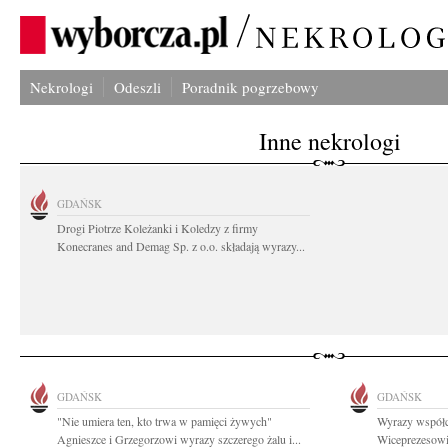
Nekrologi
Odeszli
Poradnik pogrzebowy
Inne nekrologi
GDAŃSK
Drogi Piotrze Koleżanki i Koledzy z firmy
Konecranes and Demag Sp. z o.o. składają wyrazy...
GDAŃSK
GDAŃSK
"Nie umiera ten, kto trwa w pamięci żywych"
Wyrazy współc
Agnieszce i Grzegorzowi wyrazy szczerego żalu i...
Wiceprezesowi