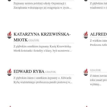
Żegnamy nestora polskiej szkoły Organizacji i
Z głębokim żal
Zarządzania wdrażającego jej osiągnięcia w życiu...
wiadomość o śmi
KATARZYNA KRZEWIŃSKA-
ALFRED
MIOTK
GDAŃSK
Z wielkim żal
Profesora Alfr
Z głębokim smutkiem żegnamy Kasię Krzewińską-
Miotk koleżanki i koledzy z klasy, byli uczniowie...
EDWARD RYBA
GDAŃSK
GDAŃSK
Z żalem zawia
Z głębokim żalem i smutkiem żegnamy o. Edwarda
roku zmarł pro
Rybę wieloletniego proboszcza parafii portowej w...
wybitny...