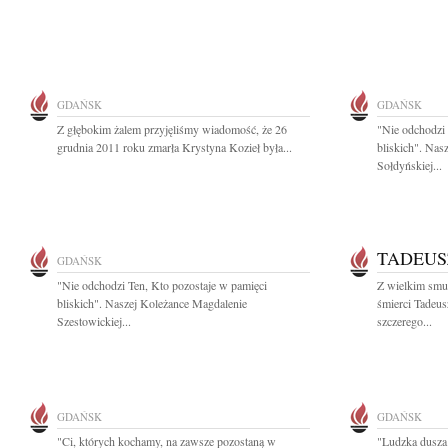
GDAŃSK
GDAŃSK
Z głębokim żalem przyjęliśmy wiadomość, że 26
"Nie odchodzi 
grudnia 2011 roku zmarła Krystyna Kozieł była...
bliskich". Nas
Sołdyńskiej...
TADEUS
GDAŃSK
"Nie odchodzi Ten, Kto pozostaje w pamięci
Z wielkim smu
bliskich". Naszej Koleżance Magdalenie
śmierci Tadeu
Szestowickiej...
szczerego...
GDAŃSK
GDAŃSK
"Ci, których kochamy, na zawsze pozostaną w
"Ludzka dusza j