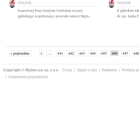
GDAŃSK
GDAŃSK
Szanownej Pani Grażynie Grubskiej wyrazy
Z głębokim ża
głębokiego współczucia z powodu śmierci Męża...
dr. inż. Jacka
« poprzednie
1
...
441
442
443
444
445
446
447
448
następne »
Copyright © Wyborcza sp. z o.o.
O nas
Staże u nas
Reklama
Polityka 
Ustawienia prywatności