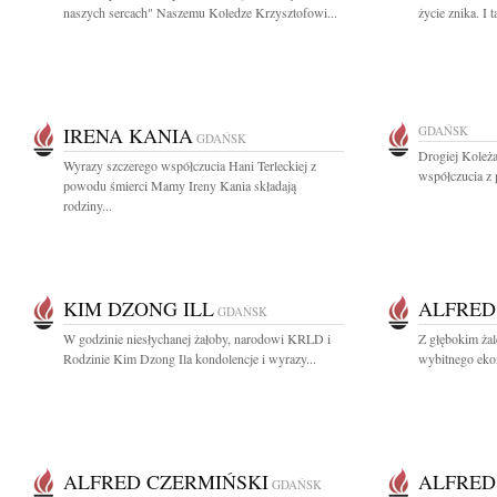
naszych sercach" Naszemu Koledze Krzysztofowi...
życie znika. I t
IRENA KANIA
GDAŃSK
GDAŃSK
Drogiej Koleża
Wyrazy szczerego współczucia Hani Terleckiej z
współczucia z
powodu śmierci Mamy Ireny Kania składają
rodziny...
KIM DZONG ILL
ALFRED
GDAŃSK
W godzinie niesłychanej żałoby, narodowi KRLD i
Z głębokim ża
Rodzinie Kim Dzong Ila kondolencje i wyrazy...
wybitnego ekon
ALFRED CZERMIŃSKI
ALFRED
GDAŃSK