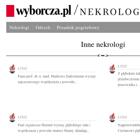
Nekrologi
Odeszli
Poradnik pogrzebowy
Inne nekrologi
ŁÓDŹ
ŁÓDŹ
Z głębokim ża
Panu prof. dr. n. med. Markowi Zadrożnemu wyrazy
przedwcześnie 
najszczerszego współczucia z powodu...
pracownika i...
ŁÓDŹ
ŁÓDŹ
Pani Agnieszce Hermel wyrazy głębokiego żalu i
Najprzewieleb
współczucia z powodu śmierci Mamy składają...
Cieślarowi głę