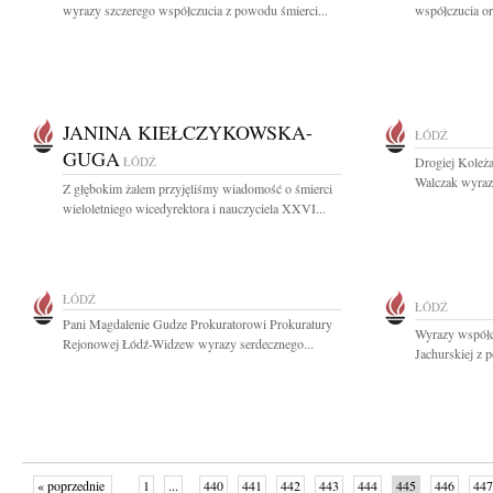
wyrazy szczerego współczucia z powodu śmierci...
współczucia or
JANINA KIEŁCZYKOWSKA-
ŁÓDŹ
GUGA
ŁÓDŹ
Drogiej Koleża
Walczak wyraz
Z głębokim żalem przyjęliśmy wiadomość o śmierci
wieloletniego wicedyrektora i nauczyciela XXVI...
ŁÓDŹ
ŁÓDŹ
Pani Magdalenie Gudze Prokuratorowi Prokuratury
Wyrazy współc
Rejonowej Łódź-Widzew wyrazy serdecznego...
Jachurskiej z p
« poprzednie
1
...
440
441
442
443
444
445
446
447