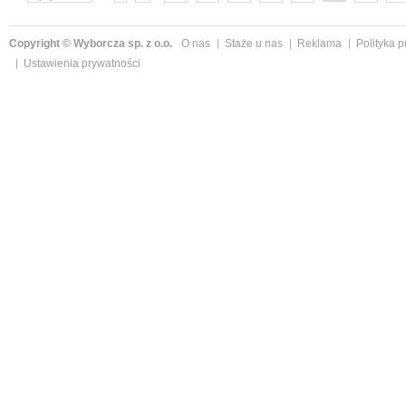
następne »
Copyright © Wyborcza sp. z o.o.
O nas
Staże u nas
Reklama
Polityka 
Ustawienia prywatności