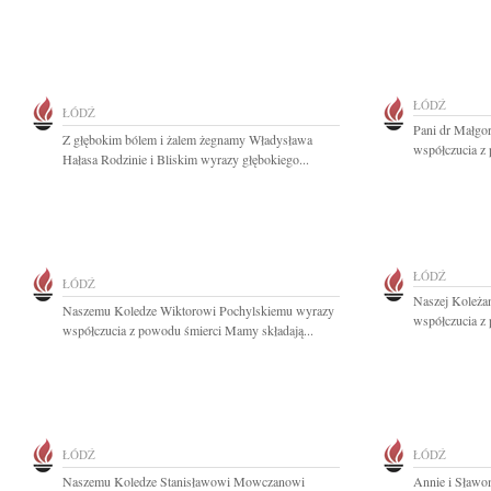
ŁÓDŹ
ŁÓDŹ
Pani dr Małgo
Z głębokim bólem i żalem żegnamy Władysława
współczucia z 
Hałasa Rodzinie i Bliskim wyrazy głębokiego...
ŁÓDŹ
ŁÓDŹ
Naszej Koleża
Naszemu Koledze Wiktorowi Pochylskiemu wyrazy
współczucia z 
współczucia z powodu śmierci Mamy składają...
ŁÓDŹ
ŁÓDŹ
Naszemu Koledze Stanisławowi Mowczanowi
Annie i Sławo