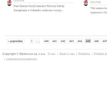
GDAŃSK
GDAŃSK
Pani Żanecie Geryk kanclerz Wyższej Szkoły
"Nie umiera te
Zarządzania w Gdańsku serdeczne wyrazy...
Agnieszce i Gr
« poprzednie
1
...
440
441
442
443
444
445
446
447
następne »
Copyright © Wyborcza sp. z o.o.
O nas
Staże u nas
Reklama
Polityka 
Ustawienia prywatności