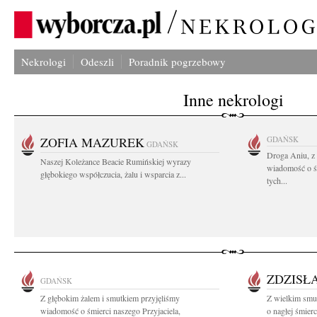
Nekrologi
Odeszli
Poradnik pogrzebowy
Inne nekrologi
ZOFIA MAZUREK
GDAŃSK
GDAŃSK
Droga Aniu, z
Naszej Koleżance Beacie Rumińskiej wyrazy
wiadomość o ś
głębokiego współczucia, żalu i wsparcia z...
tych...
ZDZISŁ
GDAŃSK
Z głębokim żalem i smutkiem przyjęliśmy
Z wielkim smu
wiadomość o śmierci naszego Przyjaciela,
o nagłej śmierc