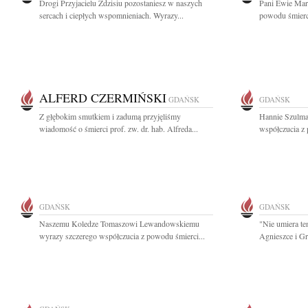
Drogi Przyjacielu Zdzisiu pozostaniesz w naszych
Pani Ewie Mar
sercach i ciepłych wspomnieniach. Wyrazy...
powodu śmierci
ALFERD CZERMIŃSKI
GDAŃSK
GDAŃSK
Z głębokim smutkiem i zadumą przyjęliśmy
Hannie Szulma
wiadomość o śmierci prof. zw. dr. hab. Alfreda...
współczucia z
GDAŃSK
GDAŃSK
Naszemu Koledze Tomaszowi Lewandowskiemu
"Nie umiera te
wyrazy szczerego współczucia z powodu śmierci...
Agnieszce i Gr