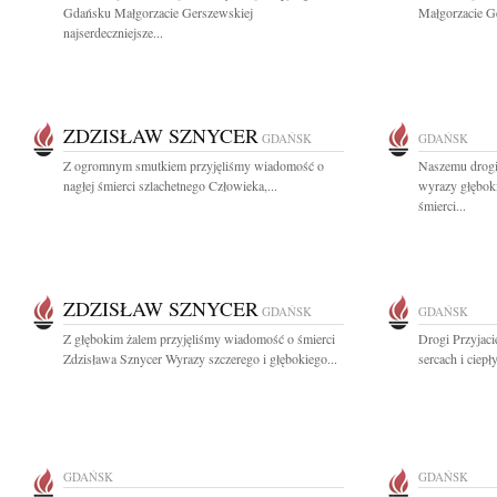
Gdańsku Małgorzacie Gerszewskiej
Małgorzacie Ge
najserdeczniejsze...
ZDZISŁAW SZNYCER
GDAŃSK
GDAŃSK
Z ogromnym smutkiem przyjęliśmy wiadomość o
Naszemu drogi
nagłej śmierci szlachetnego Człowieka,...
wyrazy głębok
śmierci...
ZDZISŁAW SZNYCER
GDAŃSK
GDAŃSK
Z głębokim żalem przyjęliśmy wiadomość o śmierci
Drogi Przyjaci
Zdzisława Sznycer Wyrazy szczerego i głębokiego...
sercach i ciep
GDAŃSK
GDAŃSK