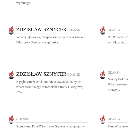
wybitnego...
ZDZISŁAW SZNYCER
GDAŃSK
GDAŃSK
Wyrazy głębokiego współczucia z powodu śmierci
Dr. Piotrowi 
Zdzisława Sznycera wspólnika...
współczucia z
ZDZISŁAW SZNYCER
GDAŃSK
GDAŃSK
Naszej Koleża
Z głębokim żalem i smutkiem zawiadamiamy, że
Wiceprezesow
zmarł nasz Kolega Wicedziekan Rady Okręgowej
wyrazy...
Izby...
GDAŃSK
GDAŃSK
Szanownej Pani Wiceprezes Sądu Apelacyjnego w
Pani Wiceprez