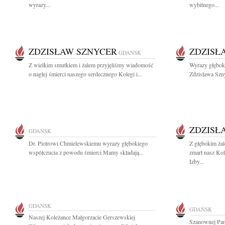
wyrazy...
wybitnego...
ZDZISŁAW SZNYCER
ZDZISŁ
GDAŃSK
Z wielkim smutkiem i żalem przyjęliśmy wiadomość
Wyrazy głębok
o nagłej śmierci naszego serdecznego Kolegi i...
Zdzisława Szny
ZDZISŁ
GDAŃSK
Dr. Piotrowi Chmielewskiemu wyrazy głębokiego
Z głębokim ża
współczucia z powodu śmierci Mamy składają...
zmarł nasz Ko
Izby...
GDAŃSK
GDAŃSK
Naszej Koleżance Małgorzacie Gerszewskiej
Szanownej Pan