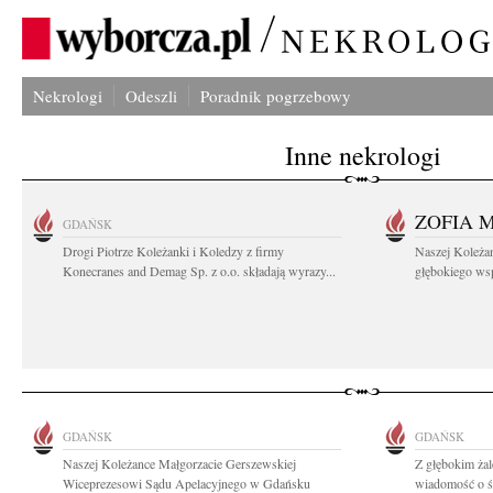
Nekrologi
Odeszli
Poradnik pogrzebowy
Inne nekrologi
ZOFIA 
GDAŃSK
Drogi Piotrze Koleżanki i Koledzy z firmy
Naszej Koleża
Konecranes and Demag Sp. z o.o. składają wyrazy...
głębokiego wspó
GDAŃSK
GDAŃSK
Naszej Koleżance Małgorzacie Gerszewskiej
Z głębokim żal
Wiceprezesowi Sądu Apelacyjnego w Gdańsku
wiadomość o śm