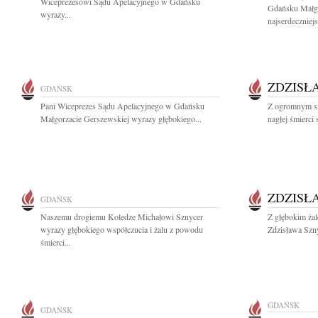
Wiceprezesowi Sądu Apelacyjnego w Gdańsku
Gdańsku Małgo
wyrazy...
najserdeczniejs
ZDZISŁ
GDAŃSK
Pani Wiceprezes Sądu Apelacyjnego w Gdańsku
Z ogromnym s
Małgorzacie Gerszewskiej wyrazy głębokiego...
nagłej śmierci 
ZDZISŁ
GDAŃSK
Naszemu drogiemu Koledze Michałowi Sznycer
Z głębokim ża
wyrazy głębokiego współczucia i żalu z powodu
Zdzisława Szny
śmierci...
GDAŃSK
GDAŃSK