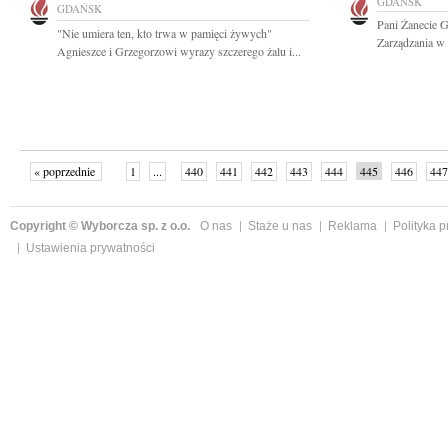
GDAŃSK
GDAŃSK
Pani Żanecie G
"Nie umiera ten, kto trwa w pamięci żywych"
Zarządzania w
Agnieszce i Grzegorzowi wyrazy szczerego żalu i...
« poprzednie
1
...
440
441
442
443
444
445
446
447
następne »
Copyright © Wyborcza sp. z o.o.
O nas
Staże u nas
Reklama
Polityka 
Ustawienia prywatności