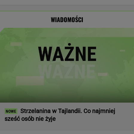
Opus Dei
zagrożeniach
Nawrockiego.
który wystąpił
reaguje na
Jest nagranie.
przed
słowa Bodnara
"Skandal"
Nawrockim?
WIADOMOŚCI
Strzelanina w Tajlandii. Co najmniej
sześć osób nie żyje