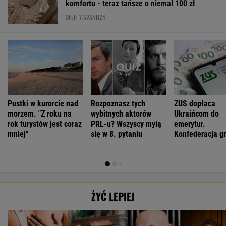
komfortu - teraz tańsze o niemal 100 zł
OFERTY AVANTI24
Pustki w kurorcie nad
Rozpoznasz tych
ZUS dopłaca
morzem. "Z roku na
wybitnych aktorów
Ukraińcom do
rok turystów jest coraz
PRL-u? Wszyscy mylą
emerytur.
mniej"
się w 8. pytaniu
Konfederacja gr
ale zapomina o
rzeczy
ŻYĆ LEPIEJ