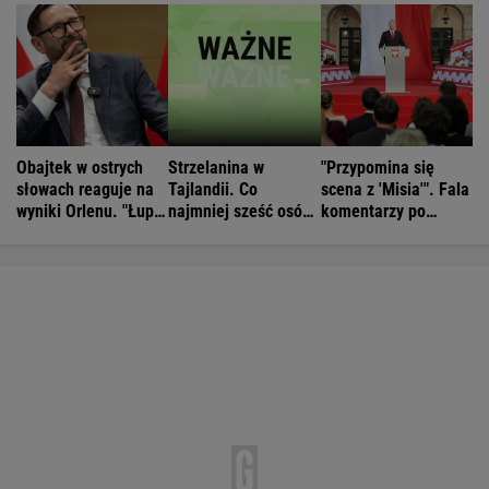
Obajtek w ostrych
Strzelanina w
"Przypomina się
słowach reaguje na
Tajlandii. Co
scena z 'Misia'". Fala
wyniki Orlenu. "Łupi
najmniej sześć osób
komentarzy po
kierowców"
nie żyje
rocznicy
Nawrockiego