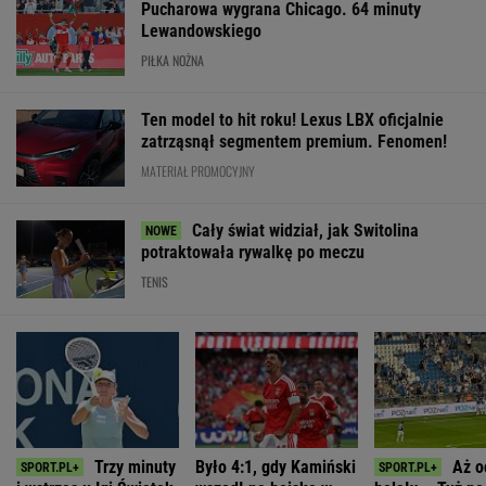
Pucharowa wygrana Chicago. 64 minuty
Lewandowskiego
PIŁKA NOŻNA
Ten model to hit roku! Lexus LBX oficjalnie
zatrząsnął segmentem premium. Fenomen!
MATERIAŁ PROMOCYJNY
Cały świat widział, jak Switolina
potraktowała rywalkę po meczu
TENIS
Trzy minuty
Było 4:1, gdy Kamiński
Aż o