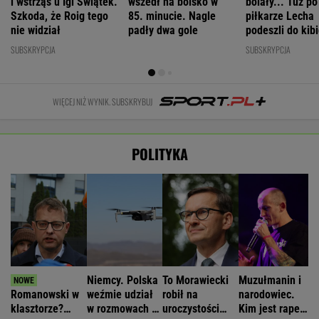
i wstrząs u Igi Świątek.
wszedł na boisko w
bolały... Tuż p
Szkoda, że Roig tego
85. minucie. Nagle
piłkarze Lecha
nie widział
padły dwa gole
podeszli do kib
"Słuchajcie!"
SUBSKRYPCJA
SUBSKRYPCJA
WIĘCEJ NIŻ WYNIK. SUBSKRYBUJ
POLITYKA
Niemcy. Polska
To Morawiecki
Muzułmanin i
Romanowski w
weźmie udział
robił na
narodowiec.
klasztorze?
w rozmowach o
uroczystości
Kim jest raper,