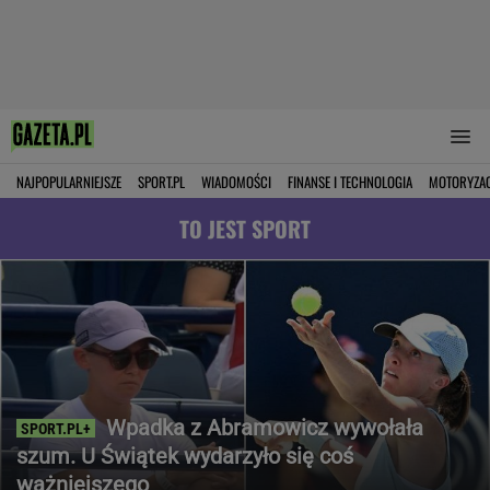
NAJPOPULARNIEJSZE
SPORT.PL
WIADOMOŚCI
FINANSE I TECHNOLOGIA
MOTORYZA
TO JEST SPORT
Wpadka z Abramowicz wywołała
szum. U Świątek wydarzyło się coś
ważniejszego