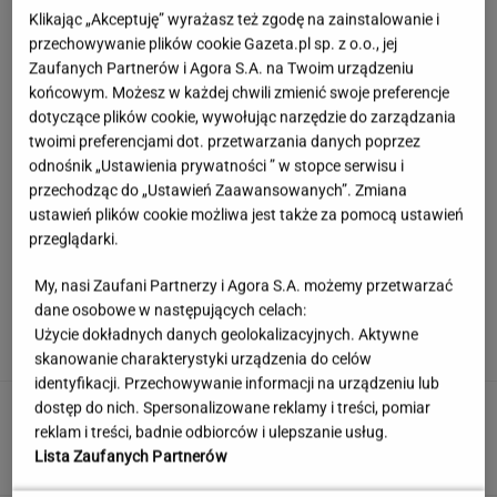
Klikając „Akceptuję” wyrażasz też zgodę na zainstalowanie i
przechowywanie plików cookie Gazeta.pl sp. z o.o., jej
Zaufanych Partnerów i Agora S.A. na Twoim urządzeniu
końcowym. Możesz w każdej chwili zmienić swoje preferencje
dotyczące plików cookie, wywołując narzędzie do zarządzania
twoimi preferencjami dot. przetwarzania danych poprzez
odnośnik „Ustawienia prywatności ” w stopce serwisu i
przechodząc do „Ustawień Zaawansowanych”. Zmiana
ustawień plików cookie możliwa jest także za pomocą ustawień
przeglądarki.
My, nasi Zaufani Partnerzy i Agora S.A. możemy przetwarzać
Córka Cruise'a i Holmes zagrała w teatrze.
dane osobowe w następujących celach:
Tyle osób przyszło na jej występ
Użycie dokładnych danych geolokalizacyjnych. Aktywne
skanowanie charakterystyki urządzenia do celów
identyfikacji. Przechowywanie informacji na urządzeniu lub
Rekord padł w niewielkim stawie. Taki okaz
dostęp do nich. Spersonalizowane reklamy i treści, pomiar
trafia się bardzo rzadko
reklam i treści, badnie odbiorców i ulepszanie usług.
Lista Zaufanych Partnerów