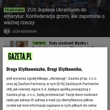
ZUS dopłaca Ukraińcom do
emerytur. Konfederacja grzmi, ale zapomina o
ważnej rzeczy
LESZEK KOSTRZEWSKI
Duda ułaskawił Wąsika i
Kamińskiego, jego nie. "Skazał mnie Pan na
karę śmierci"
Droga Użytkowniczko, Drogi Użytkowniku,
Znów przyczepili się do
Lewandowskiej. Aż trudno mi uwierzyć, o co
poszło
jeśli wyrazisz zgodę klikając „Akceptuję”, Gazeta.pl sp. z o.o.
oraz jej Zaufani Partnerzy, w tym [
676
] Zaufanych Partnerów
KINGA MOLENDA
IAB, jak również Agora S.A. będąca spółką powiązaną z
Gazeta.pl sp. z o.o., będą przetwarzać Twoje dane osobowe
Jamy karne, pobicia. Ukraina
takie jak adresy IP, adresy e-mail czy identyfikatory plików
ma problem z jednostką
cookie lub inne informacje zapisane w tych plikach do celów
SUBSKRYPCJA