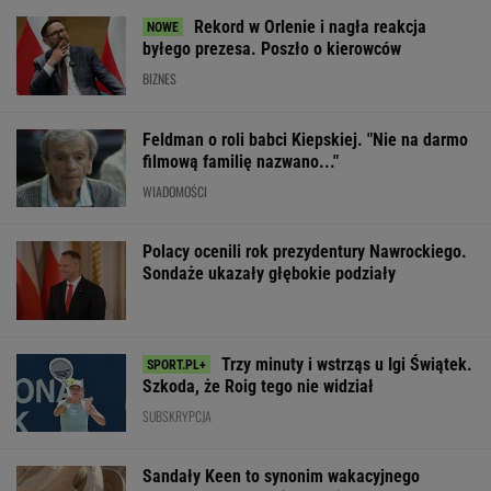
Rekord w Orlenie i nagła reakcja
byłego prezesa. Poszło o kierowców
BIZNES
Feldman o roli babci Kiepskiej. "Nie na darmo
filmową familię nazwano..."
WIADOMOŚCI
Polacy ocenili rok prezydentury Nawrockiego.
Sondaże ukazały głębokie podziały
Trzy minuty i wstrząs u Igi Świątek.
Szkoda, że Roig tego nie widział
SUBSKRYPCJA
Sandały Keen to synonim wakacyjnego