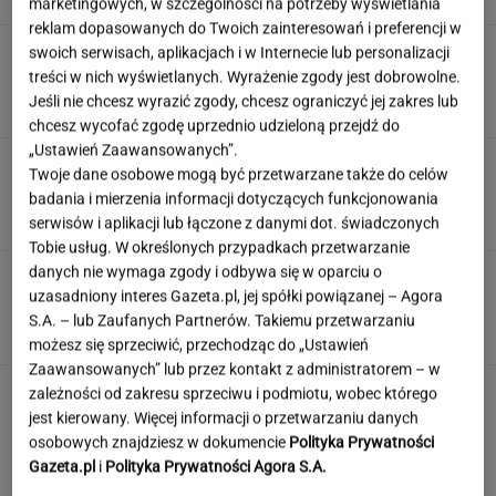
marketingowych, w szczególności na potrzeby wyświetlania
reklam dopasowanych do Twoich zainteresowań i preferencji w
Trump skomentował negocjacje ws.wojny w
swoich serwisach, aplikacjach i w Internecie lub personalizacji
Ukrainie. "Są już pewne postępy"
treści w nich wyświetlanych. Wyrażenie zgody jest dobrowolne.
Jeśli nie chcesz wyrazić zgody, chcesz ograniczyć jej zakres lub
chcesz wycofać zgodę uprzednio udzieloną przejdź do
„Ustawień Zaawansowanych”.
Księżniczka musi iść do wojska. Tyle czasu
Twoje dane osobowe mogą być przetwarzane także do celów
spędzi w armii
badania i mierzenia informacji dotyczących funkcjonowania
serwisów i aplikacji lub łączone z danymi dot. świadczonych
Tobie usług. W określonych przypadkach przetwarzanie
danych nie wymaga zgody i odbywa się w oparciu o
Urzędnicy pukają do domów. Chcą paragonów
uzasadniony interes Gazeta.pl, jej spółki powiązanej – Agora
MATERIAŁ PROMOCYJNY
S.A. – lub Zaufanych Partnerów. Takiemu przetwarzaniu
możesz się sprzeciwić, przechodząc do „Ustawień
Zaawansowanych” lub przez kontakt z administratorem – w
zależności od zakresu sprzeciwu i podmiotu, wobec którego
jest kierowany. Więcej informacji o przetwarzaniu danych
osobowych znajdziesz w dokumencie
Polityka Prywatności
Gazeta.pl
i
Polityka Prywatności Agora S.A.