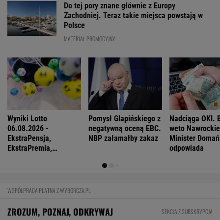
Do tej pory znane głównie z Europy
Zachodniej. Teraz takie miejsca powstają w
Polsce
MATERIAŁ PROMOCYJNY
Wyniki Lotto
Pomysł Glapińskiego z
Nadciąga OKI. 
06.08.2026 -
negatywną oceną EBC.
weto Nawrocki
EkstraPensja,
NBP załamałby zakaz
Minister Domań
EkstraPremia,
odpowiada
Kaskada, Lotto,
LottoPlus, MiniLotto,
MultiMulti
WSPÓŁPRACA PŁATNA Z WYBORCZA.PL
ZROZUM, POZNAJ, ODKRYWAJ
SEKCJA Z SUBSKRYPCJĄ