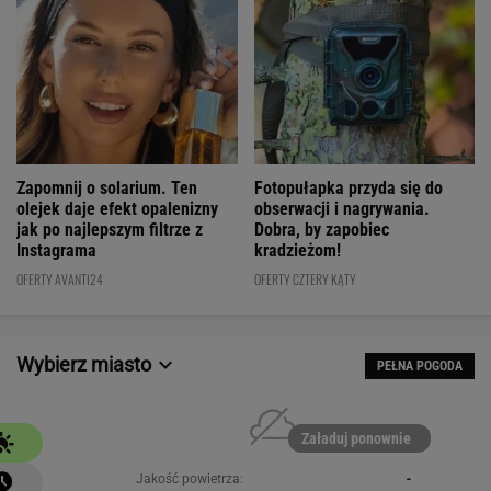
Fotopułapka przyda się do
Zapomnij o solarium. Ten
obserwacji i nagrywania.
olejek daje efekt opalenizny
Dobra, by zapobiec
jak po najlepszym filtrze z
kradzieżom!
Instagrama
OFERTY CZTERY KĄTY
OFERTY AVANTI24
Wybierz miasto
PEŁNA POGODA
Załaduj ponownie
Jakość powietrza:
-