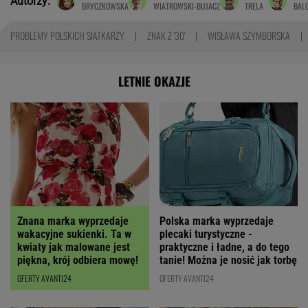
Autorzy:
BRYCZKOWSKA
WIATROWSKI-BUJACZ
TRELA
BAL
PROBLEMY POLSKICH SIATKARZY
ZNAK Z '30'
WISŁAWA SZYMBORSKA
LETNIE OKAZJE
Polska marka wyprzedaje
Znana marka wyprzedaje
plecaki turystyczne -
wakacyjne sukienki. Ta w
praktyczne i ładne, a do tego
kwiaty jak malowane jest
tanie! Można je nosić jak torbę
piękna, krój odbiera mowę!
OFERTY AVANTI24
OFERTY AVANTI24