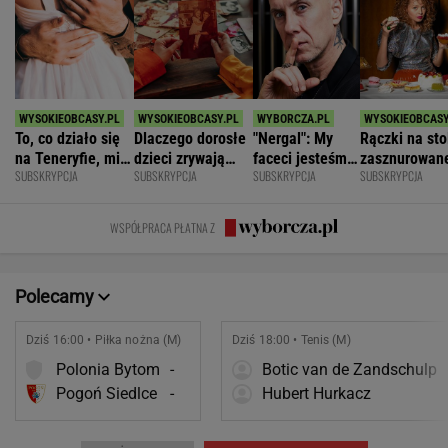
To, co działo się
Dlaczego dorosłe
"Nergal": My
Rączki na sto
na Teneryfie, mi
dzieci zrywają
faceci jesteśmy
zasznurowan
SUBSKRYPCJA
SUBSKRYPCJA
SUBSKRYPCJA
SUBSKRYPCJA
się należało. Nie
kontakt z
z natury
usta. Byłam
myślałam, że to
rodzicami?
niepełnosprawni
wychowana w
złe
emocjonalnie
dużej dyscypl
WSPÓŁPRACA PŁATNA Z
Polecamy
Dziś 16:00 • Piłka nożna (M)
Dziś 18:00 • Tenis (M)
Polonia Bytom
-
Botic van de Zandschulp
Pogoń Siedlce
-
Hubert Hurkacz