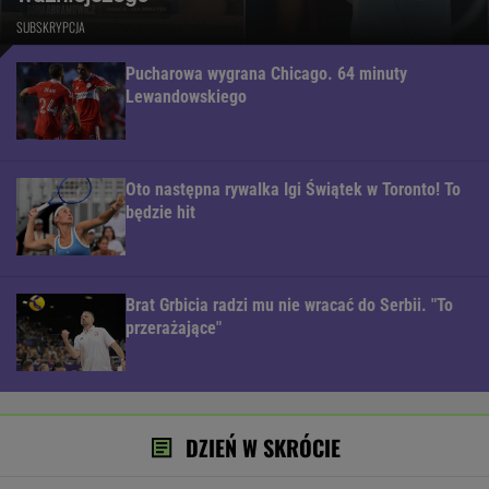
SUBSKRYPCJA
Pucharowa wygrana Chicago. 64 minuty
Lewandowskiego
Oto następna rywalka Igi Świątek w Toronto! To
będzie hit
Brat Grbicia radzi mu nie wracać do Serbii. "To
przerażające"
DZIEŃ W SKRÓCIE