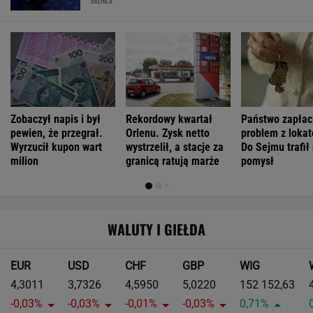
Zobaczył napis i był
Rekordowy kwartał
Państwo zapłac
pewien, że przegrał.
Orlenu. Zysk netto
problem z loka
Wyrzucił kupon wart
wystrzelił, a stacje za
Do Sejmu trafił
milion
granicą ratują marże
pomysł
WALUTY I GIEŁDA
EUR
USD
CHF
GBP
WIG
4,3011
3,7326
4,5950
5,0220
152 152,63
-0,03%
-0,03%
-0,01%
-0,03%
0,71%