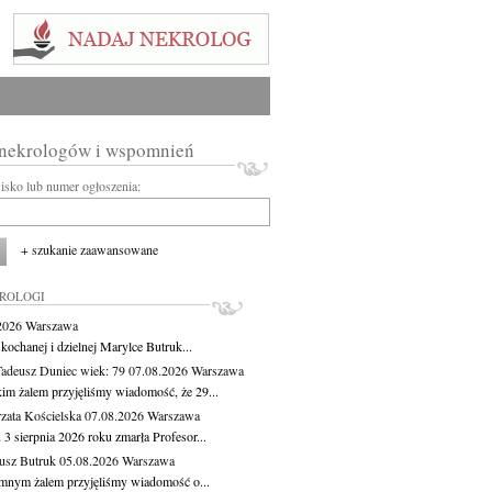
 nekrologów i wspomnień
wisko lub numer ogłoszenia:
+ szukanie zaawansowane
KROLOGI
.2026
Warszawa
kochanej i dzielnej Marylce Butruk...
Tadeusz Duniec
wiek: 79
07.08.2026
Warszawa
kim żalem przyjęliśmy wiadomość, że 29...
zata Kościelska
07.08.2026
Warszawa
3 sierpnia 2026 roku zmarła Profesor...
usz Butruk
05.08.2026
Warszawa
mnym żalem przyjęliśmy wiadomość o...