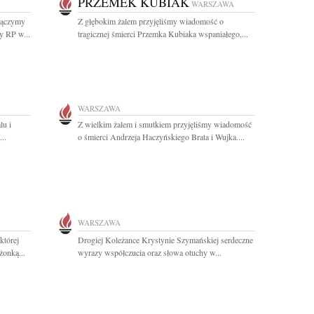
PRZEMEK KUBIAK
WARSZAWA
Łączymy
Z głębokim żalem przyjęliśmy wiadomość o
y RP w...
tragicznej śmierci Przemka Kubiaka wspaniałego,...
WARSZAWA
lu i
Z wielkim żalem i smutkiem przyjęliśmy wiadomość
..
o śmierci Andrzeja Haczyńskiego Brata i Wujka....
WARSZAWA
której
Drogiej Koleżance Krystynie Szymańskiej serdeczne
żonką...
wyrazy współczucia oraz słowa otuchy w...