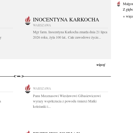
Małgor
Z głęb
+ więc
INOCENTYNA KARKOCHA
WARSZAWA
Mgr farm. Inocentyna Karkocha zmarła dnia 21 lipca
y
2026 roku, żyła 100 lat.. Całe zawodowe życie...
więcej
WARSZAWA
Panu Mecenasowi Wiesławowi Gibasiewiczowi
a
wyrazy współczucia z powodu śmierci Matki
koleżanki i...