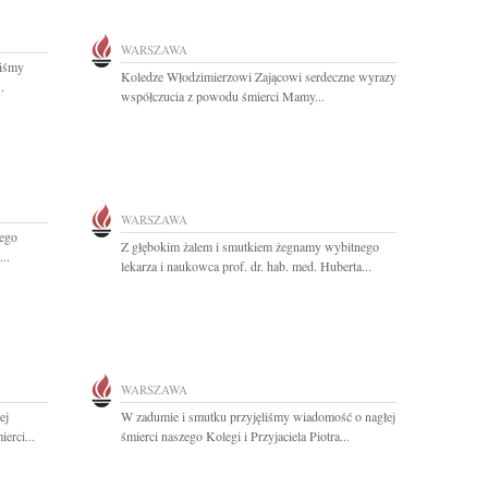
WARSZAWA
liśmy
Koledze Włodzimierzowi Zającowi serdeczne wyrazy
.
współczucia z powodu śmierci Mamy...
WARSZAWA
nego
Z głębokim żalem i smutkiem żegnamy wybitnego
..
lekarza i naukowca prof. dr. hab. med. Huberta...
WARSZAWA
ej
W zadumie i smutku przyjęliśmy wiadomość o nagłej
erci...
śmierci naszego Kolegi i Przyjaciela Piotra...