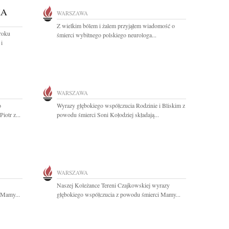
KA
WARSZAWA
Z wielkim bólem i żalem przyjąłem wiadomość o
roku
śmierci wybitnego polskiego neurologa...
i
WARSZAWA
o
Wyrazy głębokiego współczucia Rodzinie i Bliskim z
iotr z...
powodu śmierci Soni Kołodziej składają...
WARSZAWA
Naszej Koleżance Tereni Czajkowskiej wyrazy
 Mamy...
głębokiego współczucia z powodu śmierci Mamy...