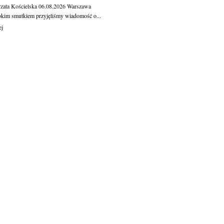
zata Kościelska
06.08.2026
Warszawa
okim smutkiem przyjęliśmy wiadomość o...
ej