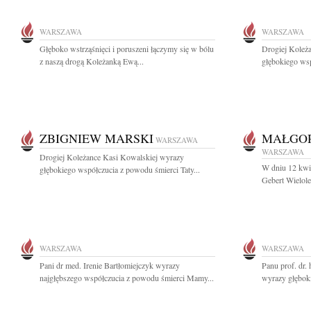
WARSZAWA
WARSZAWA
Głęboko wstrząśnięci i poruszeni łączymy się w bólu
Drogiej Koleż
z naszą drogą Koleżanką Ewą...
głębokiego ws
ZBIGNIEW MARSKI
MAŁGOR
WARSZAWA
WARSZAWA
Drogiej Koleżance Kasi Kowalskiej wyrazy
W dniu 12 kwi
głębokiego współczucia z powodu śmierci Taty...
Gebert Wielol
WARSZAWA
WARSZAWA
Pani dr med. Irenie Bartłomiejczyk wyrazy
Panu prof. dr
najgłębszego współczucia z powodu śmierci Mamy...
wyrazy głęboki