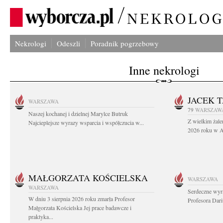
Nekrologi
Odeszli
Poradnik pogrzebowy
Inne nekrologi
JACEK 
WARSZAWA
79
WARSZAW
Naszej kochanej i dzielnej Marylce Butruk
Z wielkim żale
Najcieplejsze wyrazy wsparcia i współczucia w...
2026 roku w Au
MAŁGORZATA KOŚCIELSKA
WARSZAWA
WARSZAWA
Serdeczne wyr
W dniu 3 sierpnia 2026 roku zmarła Profesor
Profesora Dar
Małgorzata Kościelska Jej prace badawcze i
praktyka...