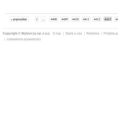
« poprzednie
1
...
4408
4409
4410
4411
4412
4413
4
...
4999
następne »
Copyright © Wyborcza sp. z o.o.
O nas
Staże u nas
Reklama
Polityka 
Ustawienia prywatności