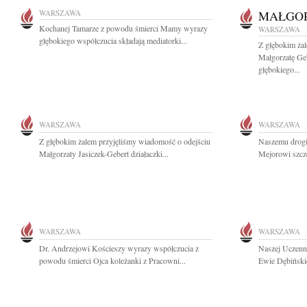
WARSZAWA
MAŁGOR
Kochanej Tamarze z powodu śmierci Mamy wyrazy
WARSZAWA
głębokiego współczucia składają mediatorki...
Z głębokim ża
Małgorzatę Geb
głębokiego...
WARSZAWA
WARSZAWA
Z głębokim żalem przyjęliśmy wiadomość o odejściu
Naszemu drogi
Małgorzaty Jasiczek-Gebert działaczki...
Mejorowi szcz
WARSZAWA
WARSZAWA
Dr. Andrzejowi Kościeszy wyrazy współczucia z
Naszej Uczenn
powodu śmierci Ojca koleżanki z Pracowni...
Ewie Dębiński