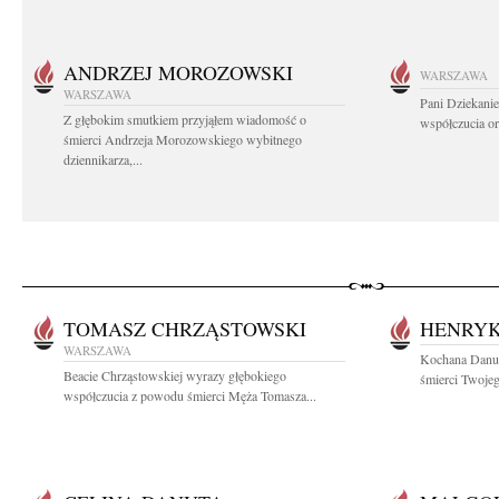
ANDRZEJ MOROZOWSKI
WARSZAWA
WARSZAWA
Pani Dziekanie
Z głębokim smutkiem przyjąłem wiadomość o
współczucia or
śmierci Andrzeja Morozowskiego wybitnego
dziennikarza,...
TOMASZ CHRZĄSTOWSKI
HENRYK
WARSZAWA
Kochana Danus
Beacie Chrząstowskiej wyrazy głębokiego
śmierci Twojeg
współczucia z powodu śmierci Męża Tomasza...