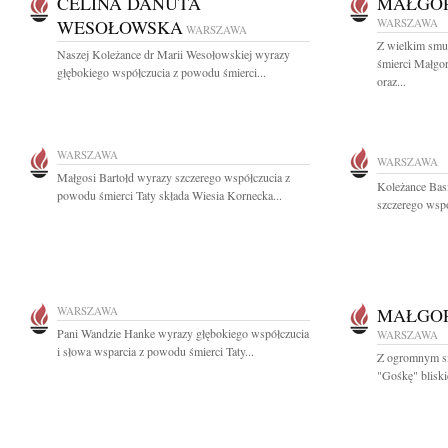
CELINA DANUTA
MAŁGOR
WESOŁOWSKA
WARSZAWA
WARSZAWA
Z wielkim smu
Naszej Koleżance dr Marii Wesołowskiej wyrazy
śmierci Małgo
głębokiego współczucia z powodu śmierci...
oraz...
WARSZAWA
WARSZAWA
Małgosi Bartołd wyrazy szczerego współczucia z
Koleżance Bas
powodu śmierci Taty składa Wiesia Kornecka...
szczerego wsp
WARSZAWA
MAŁGOR
Pani Wandzie Hanke wyrazy głębokiego współczucia
WARSZAWA
i słowa wsparcia z powodu śmierci Taty...
Z ogromnym s
"Gośkę" bliskie