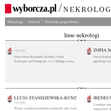
Nekrologi
Odeszli
Poradnik pogrzebowy
Inne nekrologi
ZOFIA 
GDAŃSK
Drogi Piotrze Koleżanki i Koledzy z firmy
Naszej Koleża
Konecranes and Demag Sp. z o.o. składają wyrazy...
głębokiego wspó
ŁUCJA STANISZEWSKA-KUNZ
IRENEU
GDAŃSK
Z wielkim smu
Wyrazy współczucia Rodzinie zmarłej lek. med. Łucji
śmierci Prof. 