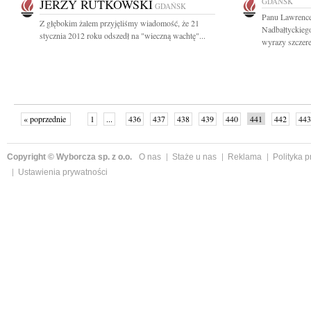
JERZY RUTKOWSKI
GDAŃSK
GDAŃSK
Panu Lawrenc
Z głębokim żalem przyjęliśmy wiadomość, że 21
Nadbałtyckieg
stycznia 2012 roku odszedł na "wieczną wachtę"...
wyrazy szczere
« poprzednie
1
...
436
437
438
439
440
441
442
443
następne »
Copyright © Wyborcza sp. z o.o.
O nas
Staże u nas
Reklama
Polityka 
Ustawienia prywatności