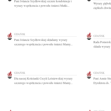
Pani Jolancie Szydłowskiej szczere kondolencje i
Wyrazy głębok
wyrazy współczucia z powodu śmierci Matki...
ciężkich chwil
GDAŃSK
GDAŃSK
Pani Jolancie Szydłowskiej składamy wyrazy
Rada Pomorski
szczerego współczucia z powodu śmierci Mamy...
składa wyrazy 
GDAŃSK
GDAŃSK
Dla naszej Koleżanki Cecyli Leśniewskiej wyrazy
Pani Annie St
szczerego współczucia z powodu śmierci Mamy...
Dyrektora ds. 