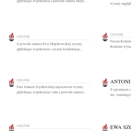
głębokiego współczucia z powodu śmierci Męża...
wyrazy najgłęb
GDAŃSK
GDAŃSK
Naszej Koleżan
Z powodu śmierci Ewy Majchrowskiej wyrazy
Rodzinie wyrazy
głębokiego współczucia i szczere kondolencje...
GDAŃSK
ANTONI
Pani Jolancie Szydłowskiej najszczersze wyrazy
Z ogromnym sm
głębokiego współczucia i żalu z powodu śmierci...
inż. Antoniego
GDAŃSK
EWA SZ