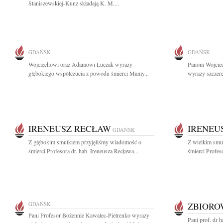
Staniszewskiej-Kunz składają K. M....
GDAŃSK
GDAŃSK
Wojciechowi oraz Adamowi Łuczak wyrazy
Panom Wojcie
głębokiego współczucia z powodu śmierci Mamy...
wyrazy szczere
IRENEUSZ RECŁAW
IRENEU
GDAŃSK
Z głębokim smutkiem przyjęliśmy wiadomość o
Z wielkim smu
śmierci Profesora dr. hab. Ireneusza Recława...
śmierci Profeso
GDAŃSK
ZBIOR
Pani Profesor Bożennie Kawalec-Pietrenko wyrazy
Pani prof. dr 