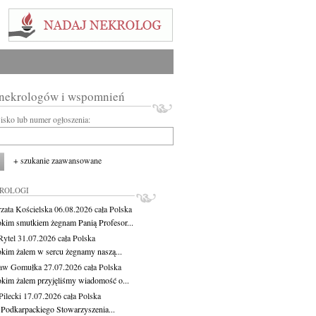
 nekrologów i wspomnień
wisko lub numer ogłoszenia:
+ szukanie zaawansowane
KROLOGI
zata Kościelska
06.08.2026
cała Polska
okim smutkiem żegnam Panią Profesor...
Rytel
31.07.2026
cała Polska
okim żalem w sercu żegnamy naszą...
ław Gomułka
27.07.2026
cała Polska
okim żalem przyjęliśmy wiadomość o...
ilecki
17.07.2026
cała Polska
 Podkarpackiego Stowarzyszenia...