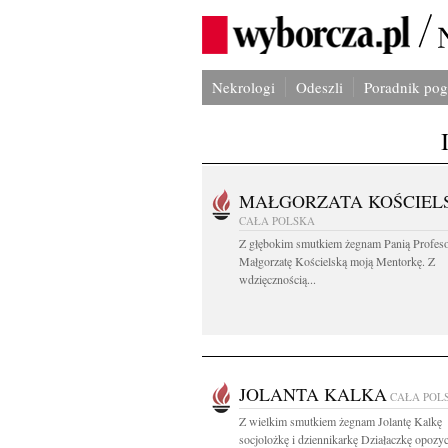
Nekrologi
Odeszli
Poradnik po
MAŁGORZATA KOŚCIEL
CAŁA POLSKA
Z głębokim smutkiem żegnam Panią Profes
Małgorzatę Kościelską moją Mentorkę. Z
wdzięcznością...
JOLANTA KALKA
CAŁA POL
Z wielkim smutkiem żegnam Jolantę Kalkę
socjolożkę i dziennikarkę Działaczkę opozycj