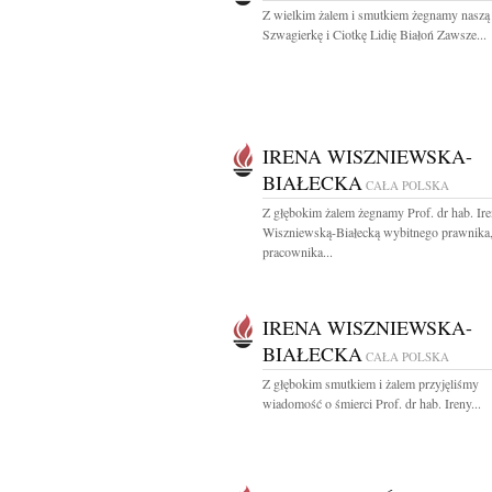
Z wielkim żalem i smutkiem żegnamy naszą 
Szwagierkę i Ciotkę Lidię Białoń Zawsze...
IRENA WISZNIEWSKA-
BIAŁECKA
CAŁA POLSKA
Z głębokim żalem żegnamy Prof. dr hab. Ir
Wiszniewską-Białecką wybitnego prawnika
pracownika...
IRENA WISZNIEWSKA-
BIAŁECKA
CAŁA POLSKA
Z głębokim smutkiem i żalem przyjęliśmy
wiadomość o śmierci Prof. dr hab. Ireny...