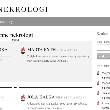
grzebowy
Inne nekrologi
Szukaj
Imię i naz
SKA
MARTA RYTEL
CAŁA POLSKA
Z głębokim żalem w sercu żegnamy naszą najdroższą
or
Przyjaciółkę Martę Rytel Opuścił...
INNE NE
Małgor
Z głęb
Marta 
Z głęb
Stanis
JOLA KALKA
SKA
WIEK: 63
CAŁA POLSKA
Z głęb
Adam P
Odeszła od nas Jola Kalka (1955-2018) Była bliską
Zarząd
i...
współpracowniczką Tadeusza...