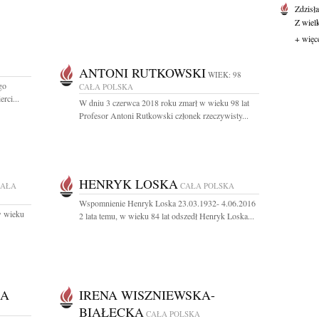
Zdzisł
Z wiel
+ więc
ANTONI RUTKOWSKI
WIEK: 98
go
CAŁA POLSKA
rci...
W dniu 3 czerwca 2018 roku zmarł w wieku 98 lat
Profesor Antoni Rutkowski członek rzeczywisty...
HENRYK LOSKA
CAŁA
CAŁA POLSKA
Wspomnienie Henryk Loska 23.03.1932- 4.06.2016
w wieku
2 lata temu, w wieku 84 lat odszedł Henryk Loska...
KA
IRENA WISZNIEWSKA-
BIAŁECKA
CAŁA POLSKA