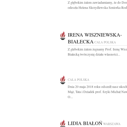
Z głębokim żalem zawiadamiamy, że do Do
odeszła Helena Skrzydlewska Seniorka Rodu
IRENA WISZNIEWSKA-
BIAŁECKA
CAŁA POLSKA
Z głebokim żalem żegnamy Prof. Irenę Wis
Białecką twórczynię działu własności...
CAŁA POLSKA
Dnia 20 maja 2018 roku odszedł nasz ukoc
Mąż, Tata i Dziadek prof. fizyki Michał Na
O...
LIDIA BIAŁOŃ
WARSZAWA