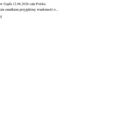
aw Gajda
12.06.2026
cała Polska
kim smutkiem przyjęliśmy wiadomość o...
ej