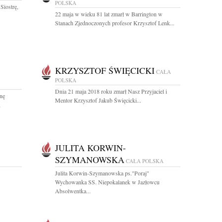
POLSKA
Siostrę,
22 maja w wieku 81 lat zmarł w Barrington w
Stanach Zjednoczonych profesor Krzysztof Lenk...
KRZYSZTOF ŚWIĘCICKI
CAŁA
POLSKA
Dnia 21 maja 2018 roku zmarł Nasz Przyjaciel i
enę
Mentor Krzysztof Jakub Święcicki...
,
JULITA KORWIN-
SZYMANOWSKA
CAŁA POLSKA
Julita Korwin-Szymanowska ps."Poraj"
Wychowanka SS. Niepokalanek w Jazłowcu
Absolwentka...