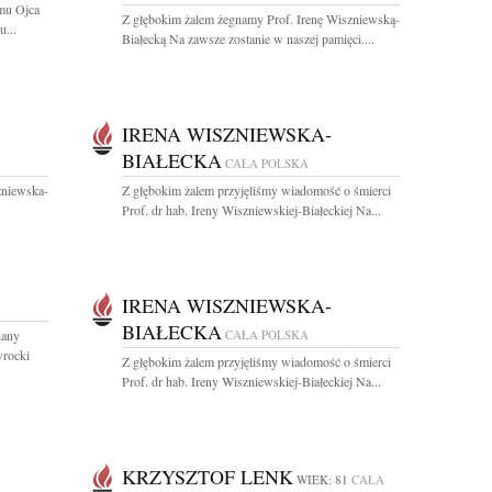
mu Ojca
Z głębokim żalem żegnamy Prof. Irenę Wiszniewską-
...
Białecką Na zawsze zostanie w naszej pamięci....
IRENA WISZNIEWSKA-
BIAŁECKA
CAŁA POLSKA
zniewska-
Z głębokim żalem przyjęliśmy wiadomość o śmierci
Prof. dr hab. Ireny Wiszniewskiej-Białeckiej Na...
IRENA WISZNIEWSKA-
BIAŁECKA
hany
CAŁA POLSKA
wrocki
Z głębokim żalem przyjęliśmy wiadomość o śmierci
Prof. dr hab. Ireny Wiszniewskiej-Białeckiej Na...
KRZYSZTOF LENK
WIEK: 81
CAŁA