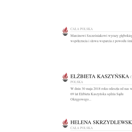
CAŁA POLSKA
Marcinowi Szcześniakowi wyrazy głębokie
współczucia i słowa wsparcia z powodu śmie
ELŻBIETA KASZYŃSKA
POLSKA
W dniu 30 maja 2018 roku odeszła od nas 
69 lat Elżbieta Kaszyńska sędzia Sądu
Okręgowego...
HELENA SKRZYDLEWS
CAŁA POLSKA