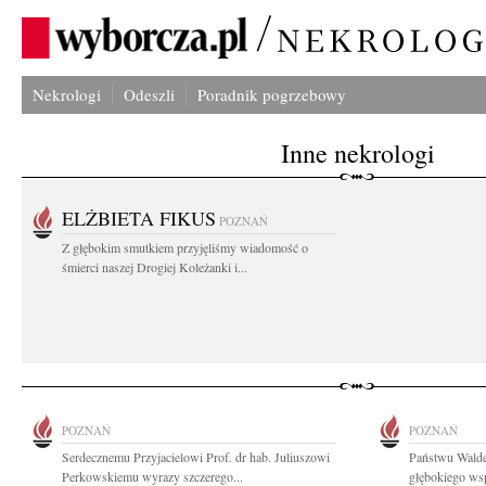
Nekrologi
Odeszli
Poradnik pogrzebowy
Inne nekrologi
ELŻBIETA FIKUS
POZNAŃ
Z głębokim smutkiem przyjęliśmy wiadomość o
śmierci naszej Drogiej Koleżanki i...
POZNAŃ
POZNAŃ
Serdecznemu Przyjacielowi Prof. dr hab. Juliuszowi
Państwu Walde
Perkowskiemu wyrazy szczerego...
głębokiego wsp