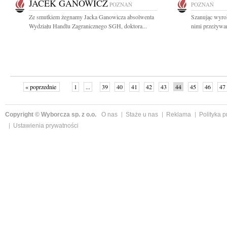
JACEK GANOWICZ
POZNAŃ
POZNAŃ
Ze smutkiem żegnamy Jacka Ganowicza absolwenta
Szanując wyrok
Wydziału Handlu Zagranicznego SGH, doktora...
nimi przeżywam
« poprzednie
1
...
39
40
41
42
43
44
45
46
47
Copyright © Wyborcza sp. z o.o.
O nas
Staże u nas
Reklama
Polityka 
Ustawienia prywatności