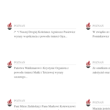
POZNAŃ
POZNAŃ
/* */ Naszej Drogiej Koleżance Agnieszce Pasiewicz
W związku ze 
wyrazy współczucia z powodu śmierci Ojca...
Pominkiewicz w
POZNAŃ
POZNAŃ
Państwu Waldemarowi i Krystynie Organista z
Ze smutkiem z
powodu śmierci Matki i Teściowej wyrazy
założyciel oraz
szczerego...
POZNAŃ
POZNAŃ
Pani Mirze Zielińskiej i Panu Markowi Kotewiczowi
Macieju jesteś