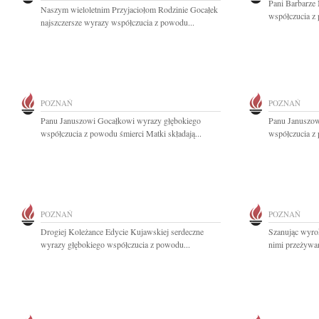
Pani Barbarze
Naszym wieloletnim Przyjaciołom Rodzinie Gocałek
współczucia z 
najszczersze wyrazy współczucia z powodu...
POZNAŃ
POZNAŃ
Panu Januszowi Gocałkowi wyrazy głębokiego
Panu Januszow
współczucia z powodu śmierci Matki składają...
współczucia z 
POZNAŃ
POZNAŃ
Drogiej Koleżance Edycie Kujawskiej serdeczne
Szanując wyrok
wyrazy głębokiego współczucia z powodu...
nimi przeżywam