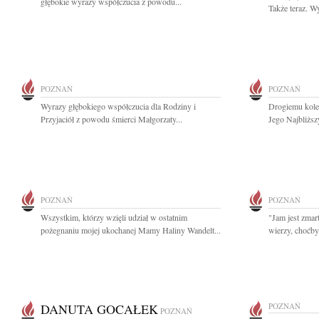
głębokie wyrazy współczucia z powodu...
Także teraz. W
POZNAŃ
POZNAŃ
Wyrazy głębokiego współczucia dla Rodziny i
Drogiemu kole
Przyjaciół z powodu śmierci Małgorzaty...
Jego Najbliższ
POZNAŃ
POZNAŃ
Wszystkim, którzy wzięli udział w ostatnim
"Jam jest zmar
pożegnaniu mojej ukochanej Mamy Haliny Wandelt...
wierzy, choćby 
DANUTA GOCAŁEK
POZNAŃ
POZNAŃ